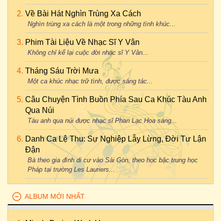
Về Bài Hát Nghìn Trùng Xa Cách
Nghìn trùng xa cách là một trong những tình khúc...
Phim Tài Liệu Về Nhạc Sĩ Y Vân
Không chỉ kể lại cuộc đời nhạc sĩ Y Vân...
Tháng Sáu Trời Mưa
Một ca khúc nhạc trữ tình, được sáng tác...
Câu Chuyện Tình Buồn Phía Sau Ca Khúc Tàu Anh
Qua Núi
Tàu anh qua núi được nhạc sĩ Phan Lạc Hoa sáng...
Danh Ca Lệ Thu: Sự Nghiệp Lẫy Lừng, Đời Tư Lận
Đận
Bà theo gia đình di cư vào Sài Gòn, theo học bậc trung học
Pháp tại trường Les Lauriers...
ALBUM MỚI NHẤT