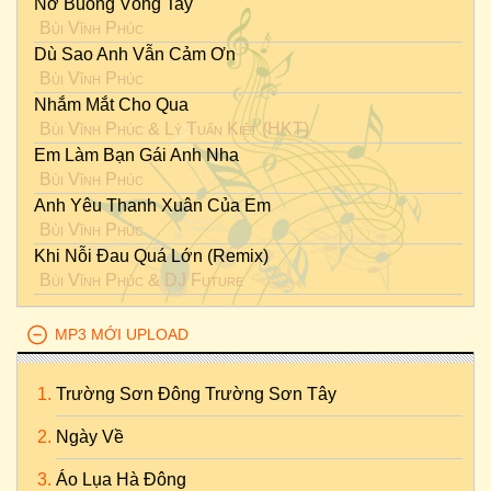
Nỡ Buông Vòng Tay
Bùi Vĩnh Phúc
Dù Sao Anh Vẫn Cảm Ơn
Bùi Vĩnh Phúc
Nhắm Mắt Cho Qua
Bùi Vĩnh Phúc
&
Lý Tuấn Kiệt (HKT)
Em Làm Bạn Gái Anh Nha
Bùi Vĩnh Phúc
Anh Yêu Thanh Xuân Của Em
Bùi Vĩnh Phúc
Khi Nỗi Đau Quá Lớn (Remix)
Bùi Vĩnh Phúc
&
DJ Future
MP3 MỚI UPLOAD
Trường Sơn Đông Trường Sơn Tây
Ngày Về
Áo Lụa Hà Đông