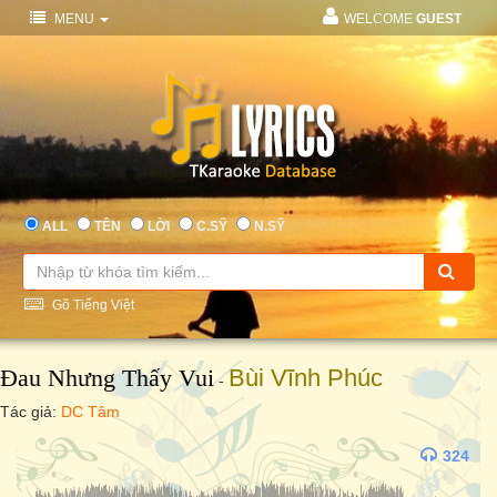
MENU
WELCOME
GUEST
ALL
TÊN
LỜI
C.SỸ
N.SỸ
Gõ Tiếng Việt
Đau Nhưng Thấy Vui
Bùi Vĩnh Phúc
-
Tác giả:
DC Tâm
324