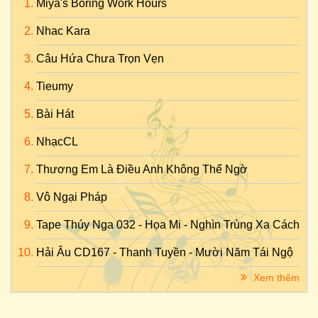
Miya's Boring Work Hours
Nhac Kara
Câu Hứa Chưa Trọn Vẹn
Tieumy
Bài Hát
NhạcCL
Thương Em Là Điều Anh Không Thể Ngờ
Vô Ngại Pháp
Tape Thúy Nga 032 - Họa Mi - Nghìn Trùng Xa Cách
Hải Âu CD167 - Thanh Tuyền - Mười Năm Tái Ngộ
Xem thêm