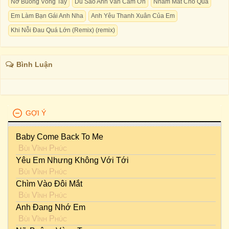
Nỡ Buông Vòng Tay
Dù Sao Anh Vẫn Cảm Ơn
Nhắm Mắt Cho Qua
Em Làm Bạn Gái Anh Nha
Anh Yêu Thanh Xuân Của Em
Khi Nỗi Đau Quá Lớn (Remix) (remix)
Bình Luận
GỢI Ý
Baby Come Back To Me
Bùi Vĩnh Phúc
Yêu Em Nhưng Không Với Tới
Bùi Vĩnh Phúc
Chìm Vào Đôi Mắt
Bùi Vĩnh Phúc
Anh Đang Nhớ Em
Bùi Vĩnh Phúc