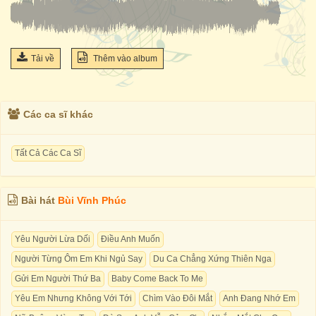
Tải về
Thêm vào album
Các ca sĩ khác
Tất Cả Các Ca Sĩ
Bài hát
Bùi Vĩnh Phúc
Yêu Người Lừa Dối
Điều Anh Muốn
Người Từng Ôm Em Khi Ngủ Say
Du Ca Chẳng Xứng Thiên Nga
Gửi Em Người Thứ Ba
Baby Come Back To Me
Yêu Em Nhưng Không Với Tới
Chìm Vào Đôi Mắt
Anh Đang Nhớ Em