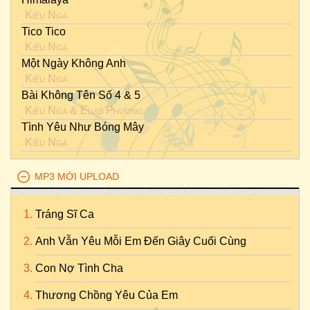
Kiều Nga
Tico Tico
Kiều Nga
Một Ngày Không Anh
Kiều Nga
Bài Không Tên Số 4 & 5
Kiều Nga
&
Elvis Phương
Tình Yêu Như Bóng Mây
Kiều Nga
MP3 MỚI UPLOAD
Tráng Sĩ Ca
Anh Vẫn Yêu Mỗi Em Đến Giây Cuối Cùng
Con Nợ Tình Cha
Thương Chồng Yêu Của Em