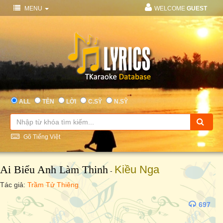
MENU
WELCOME
GUEST
ALL
TÊN
LỜI
C.SỸ
N.SỸ
Gõ Tiếng Việt
Ai Biểu Anh Làm Thinh
Kiều Nga
-
Tác giả:
Trầm Tử Thiêng
697