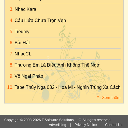
Nhac Kara
Câu Hứa Chưa Trọn Vẹn
Tieumy
Bài Hát
NhạcCL
Thương Em Là Điều Anh Không Thể Ngờ
Vô Ngại Pháp
Tape Thúy Nga 032 - Họa Mi - Nghìn Trùng Xa Cách
Xem thêm
Copyright © 2008-2026 T Software Solutions LLC. All rights reserved.
Advertising
|
Privacy Notice
|
Contact Us