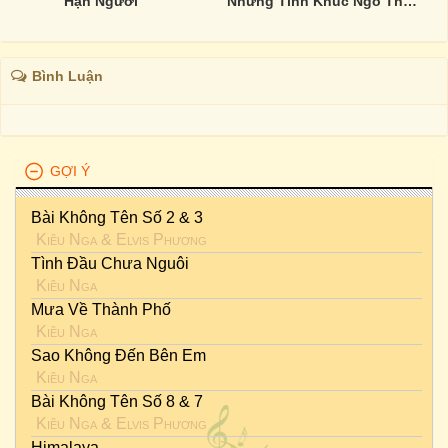
Hận Người
Những Tình Khúc Ngô Thụy Miên - Vũ Thành An
Bình Luận
GỢI Ý
Bài Không Tên Số 2 & 3
Kiều Nga
&
Elvis Phương
Tình Đầu Chưa Nguôi
Kiều Nga
Mưa Về Thành Phố
Kiều Nga
Sao Không Đến Bên Em
Kiều Nga
Bài Không Tên Số 8 & 7
Kiều Nga
&
Elvis Phương
Himalaya