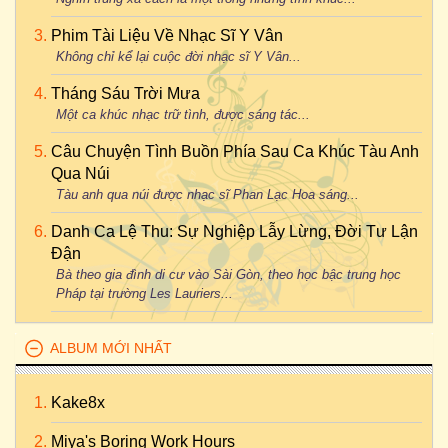
Phim Tài Liệu Về Nhạc Sĩ Y Vân
Không chỉ kể lại cuộc đời nhạc sĩ Y Vân...
Tháng Sáu Trời Mưa
Một ca khúc nhạc trữ tình, được sáng tác...
Câu Chuyện Tình Buồn Phía Sau Ca Khúc Tàu Anh
Qua Núi
Tàu anh qua núi được nhạc sĩ Phan Lạc Hoa sáng...
Danh Ca Lệ Thu: Sự Nghiệp Lẫy Lừng, Đời Tư Lận
Đận
Bà theo gia đình di cư vào Sài Gòn, theo học bậc trung học
Pháp tại trường Les Lauriers...
ALBUM MỚI NHẤT
Kake8x
Miya's Boring Work Hours