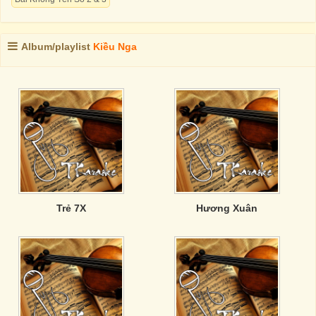
Album/playlist
Kiều Nga
Trẻ 7X
Hương Xuân