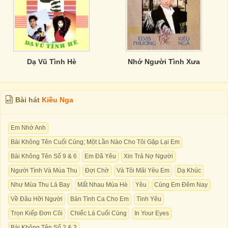
Dạ Vũ Tình Hè
Nhớ Người Tình Xưa
Bài hát
Kiều Nga
Em Nhớ Anh
Bài Không Tên Cuối Cùng; Một Lần Nào Cho Tôi Gặp Lại Em
Bài Không Tên Số 9 & 6
Em Đã Yêu
Xin Trả Nợ Người
Người Tình Và Mùa Thu
Đợi Chờ
Và Tôi Mãi Yêu Em
Dạ Khúc
Như Mùa Thu Lá Bay
Mất Nhau Mùa Hè
Yêu
Cùng Em Đêm Nay
Về Đâu Hỡi Người
Bản Tình Ca Cho Em
Tình Yêu
Trọn Kiếp Đơn Côi
Chiếc Lá Cuối Cùng
In Your Eyes
Bài Không Tên Số 2 & 3