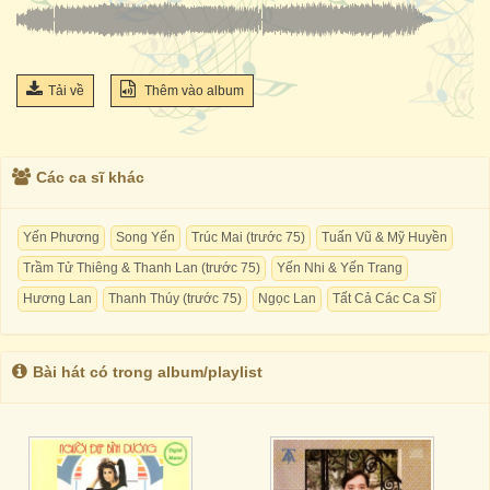
Tải về
Thêm vào album
Các ca sĩ khác
Yến Phương
Song Yến
Trúc Mai (trước 75)
Tuấn Vũ & Mỹ Huyền
Trầm Tử Thiêng & Thanh Lan (trước 75)
Yến Nhi & Yến Trang
Hương Lan
Thanh Thúy (trước 75)
Ngọc Lan
Tất Cả Các Ca Sĩ
Bài hát có trong album/playlist