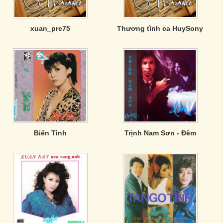
xuan_pre75
Thương tình ca HuySony
Biển Tình
Trịnh Nam Sơn - Đêm