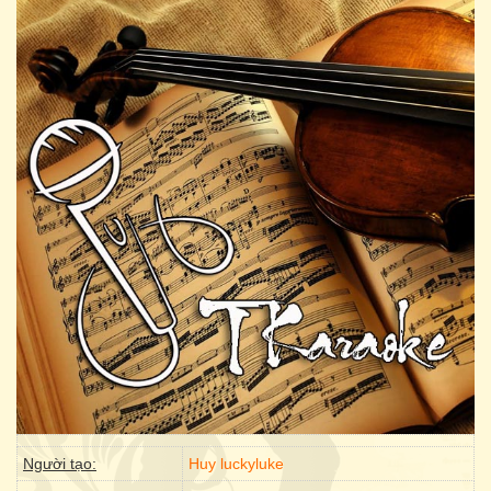
Người tạo:
Huy luckyluke