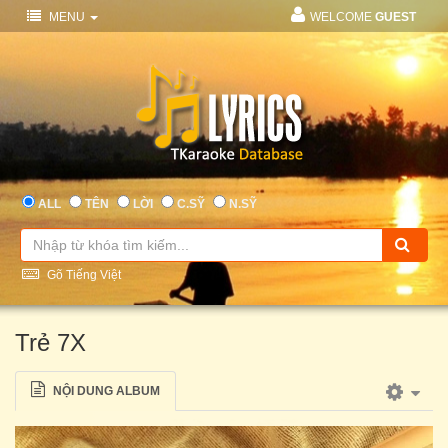
MENU
WELCOME
GUEST
ALL
TÊN
LỜI
C.SỸ
N.SỸ
Gõ Tiếng Việt
Trẻ 7X
NỘI DUNG ALBUM