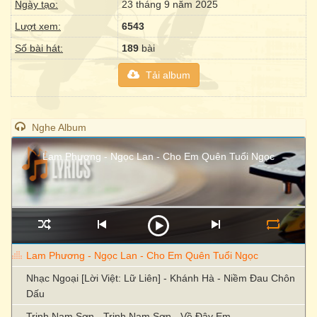
Ngày tạo:
23 tháng 9 năm 2025
Lượt xem:
6543
Số bài hát:
189
bài
Tải album
Nghe Album
Lam Phương - Ngọc Lan - Cho Em Quên Tuổi Ngọc
Lam Phương - Ngọc Lan - Cho Em Quên Tuổi Ngọc
Nhạc Ngoại [Lời Việt: Lữ Liên] - Khánh Hà - Niềm Đau Chôn
Dấu
Trịnh Nam Sơn - Trịnh Nam Sơn - Về Đây Em