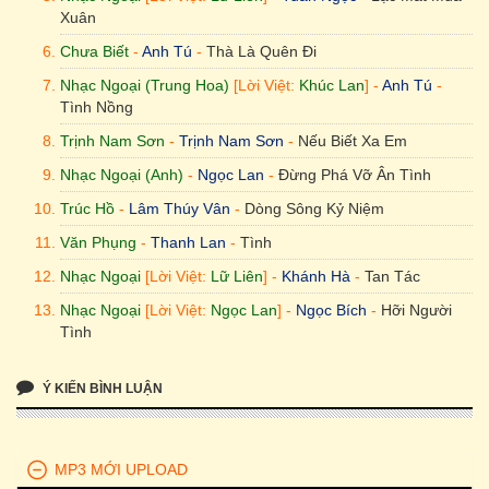
? - Nguyên Khang - Em Đến Rồi Đi
Xuân
Nhạc Ngoại [Lời Việt: Julie] - Ngọc Lan - Ngàn Năm Vẫn Đợi
Chưa Biết
-
Anh Tú
-
Thà Là Quên Đi
Nhạc Ngoại - Anh Tú - Cơn Đau Tình Ái
Nhạc Ngoại (Trung Hoa)
[Lời Việt:
Khúc Lan
] -
Anh Tú
-
? - Ngọc Lan - Nhớ Ta Thì Về
Tình Nồng
Trần Quảng Nam - Elvis Phương - Mười Năm Tình Cũ
Trịnh Nam Sơn
-
Trịnh Nam Sơn
-
Nếu Biết Xa Em
Nhạc Ngoại (Anh)
-
Ngọc Lan
-
Đừng Phá Vỡ Ân Tình
Nhạc Hoàng Thanh Tâm, thơ Nguyên Sa - Thái Hiền - Tháng
Sáu Trời Mưa
Trúc Hồ
-
Lâm Thúy Vân
-
Dòng Sông Kỷ Niệm
Lê Hựu Hà - Khánh Hà - Hãy Yêu Như Chưa Yêu Lần Nào
Văn Phụng
-
Thanh Lan
-
Tình
Nhạc Ngoại (Pháp) [Lời Việt: Nhật Ngân] - Ngọc Lan - Mưa
Nhạc Ngoại
[Lời Việt:
Lữ Liên
] -
Khánh Hà
-
Tan Tác
Trên Biển Vắng
Nhạc Ngoại
[Lời Việt:
Ngọc Lan
] -
Ngọc Bích
-
Hỡi Người
Ngô Thụy Miên - Thiên Phượng - Tình Khúc Tháng Sáu
Tình
Ngọc Trọng - Khánh Hà - Sầu Vương Khói Mây
Hoàng Trọng Thụy
-
Thùy Dương
-
Đoản Khúc Cuối Cho
Em
Ý KIẾN BÌNH LUẬN
Mặc Thế Nhân - Khánh Hà - Tương Tư 4
Chưa Biết
-
Nguyên Khang
-
Em Đến Rồi Đi
Đức Huy - Khánh Hà - Màu Mắt Nhung
Nhạc Ngoại
[Lời Việt:
Julie
] -
Ngọc Lan
-
Ngàn Năm Vẫn
Diên An - Kim Anh - Vết Thương Cuối Cùng
MP3 MỚI UPLOAD
Đợi