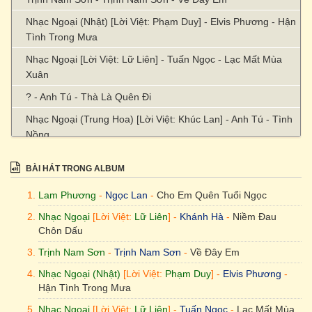
Nhạc Ngoại (Nhật) [Lời Việt: Phạm Duy] - Elvis Phương - Hận
Tình Trong Mưa
Nhạc Ngoại [Lời Việt: Lữ Liên] - Tuấn Ngọc - Lạc Mất Mùa
Xuân
? - Anh Tú - Thà Là Quên Đi
Nhạc Ngoại (Trung Hoa) [Lời Việt: Khúc Lan] - Anh Tú - Tình
Nồng
Trịnh Nam Sơn - Trịnh Nam Sơn - Nếu Biết Xa Em
BÀI HÁT TRONG ALBUM
Nhạc Ngoại (Anh) - Ngọc Lan - Đừng Phá Vỡ Ân Tình
Lam Phương
-
Ngọc Lan
-
Cho Em Quên Tuổi Ngọc
Trúc Hồ - Lâm Thúy Vân - Dòng Sông Kỷ Niệm
Nhạc Ngoại
[Lời Việt:
Lữ Liên
] -
Khánh Hà
-
Niềm Đau
Văn Phụng - Thanh Lan - Tình
Chôn Dấu
Nhạc Ngoại [Lời Việt: Lữ Liên] - Khánh Hà - Tan Tác
Trịnh Nam Sơn
-
Trịnh Nam Sơn
-
Về Đây Em
Nhạc Ngoại [Lời Việt: Ngọc Lan] - Ngọc Bích - Hỡi Người Tình
Nhạc Ngoại (Nhật)
[Lời Việt:
Phạm Duy
] -
Elvis Phương
-
Hận Tình Trong Mưa
Hoàng Trọng Thụy - Thùy Dương - Đoản Khúc Cuối Cho Em
Nhạc Ngoại
[Lời Việt:
Lữ Liên
] -
Tuấn Ngọc
-
Lạc Mất Mùa