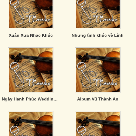
Xuân Xưa Nhạc Khúc
Những tình khúc về Lính
Ngày Hạnh Phúc Wedding Day
Album Vũ Thành An