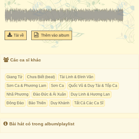
Tải về
Thêm vào album
Các ca sĩ khác
Giang Tử
Chưa Biết (beat)
Tài Linh & Đình Văn
Sơn Ca & Phương Lam
Sơn Ca
Quốc Vũ & Duy Tài & Tốp Ca
Nhã Phương
Đào Đức & Ái Xuân
Duy Linh & Hương Lan
Đông Đào
Bảo Thiên
Duy Khánh
Tất Cả Các Ca Sĩ
Bài hát có trong album/playlist