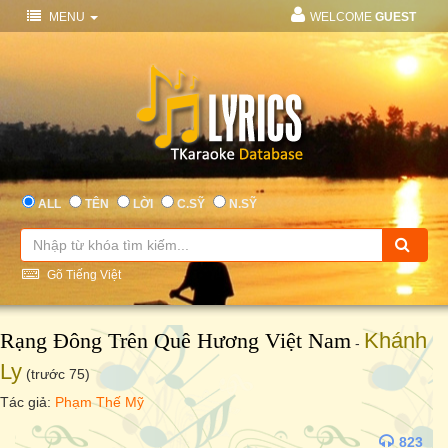
MENU
WELCOME
GUEST
ALL
TÊN
LỜI
C.SỸ
N.SỸ
Gõ Tiếng Việt
Rạng Đông Trên Quê Hương Việt Nam
Khánh
-
Ly
(trước 75)
Tác giả:
Phạm Thế Mỹ
823