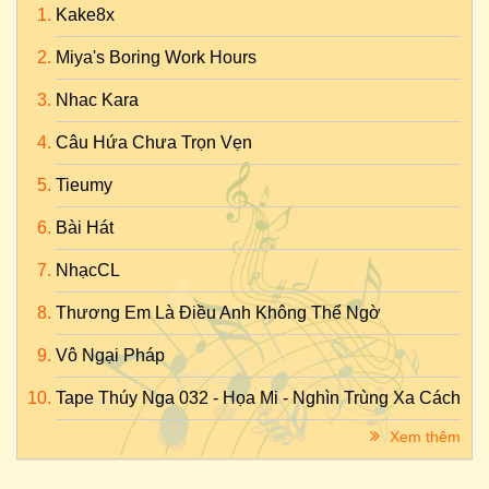
Kake8x
Miya's Boring Work Hours
Nhac Kara
Câu Hứa Chưa Trọn Vẹn
Tieumy
Bài Hát
NhạcCL
Thương Em Là Điều Anh Không Thể Ngờ
Vô Ngại Pháp
Tape Thúy Nga 032 - Họa Mi - Nghìn Trùng Xa Cách
Xem thêm