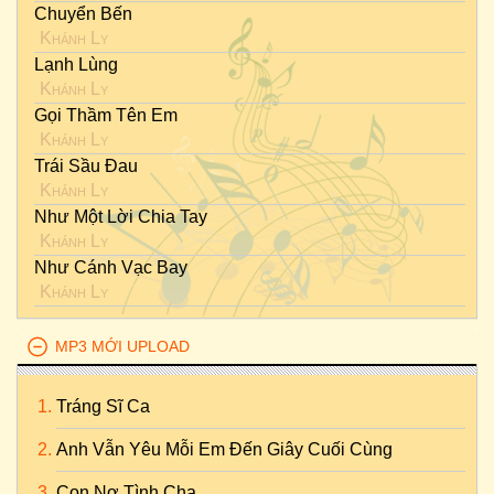
Chuyển Bến
Khánh Ly
Lạnh Lùng
Khánh Ly
Gọi Thầm Tên Em
Khánh Ly
Trái Sầu Đau
Khánh Ly
Như Một Lời Chia Tay
Khánh Ly
Như Cánh Vạc Bay
Khánh Ly
MP3 MỚI UPLOAD
Tráng Sĩ Ca
Anh Vẫn Yêu Mỗi Em Đến Giây Cuối Cùng
Con Nợ Tình Cha