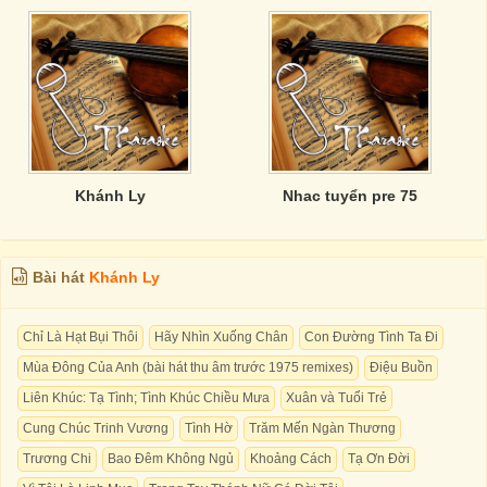
Khánh Ly
Nhac tuyển pre 75
Bài hát
Khánh Ly
Chỉ Là Hạt Bụi Thôi
Hãy Nhìn Xuống Chân
Con Đường Tình Ta Đi
Mùa Đông Của Anh (bài hát thu âm trước 1975 remixes)
Điệu Buồn
Liên Khúc: Tạ Tình; Tình Khúc Chiều Mưa
Xuân và Tuổi Trẻ
Cung Chúc Trinh Vương
Tình Hờ
Trăm Mến Ngàn Thương
Trương Chi
Bao Đêm Không Ngủ
Khoảng Cách
Tạ Ơn Đời