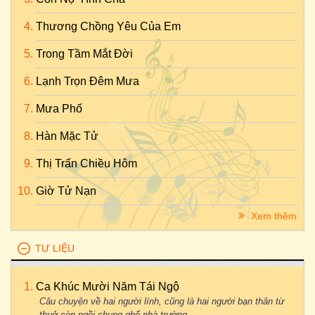
Thương Chồng Yêu Của Em
Trong Tầm Mắt Đời
Lạnh Trọn Đêm Mưa
Mưa Phố
Hàn Mặc Tử
Thị Trấn Chiều Hôm
Giờ Tử Nạn
Xem thêm
TƯ LIỆU
Ca Khúc Mười Năm Tái Ngộ
Câu chuyện về hai người lính, cũng là hai người bạn thân từ
thuở còn ngồi chung ghế nhà trường...