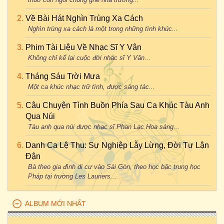
Về Bài Hát Nghìn Trùng Xa Cách
Nghìn trùng xa cách là một trong những tình khúc...
Phim Tài Liệu Về Nhạc Sĩ Y Vân
Không chỉ kể lại cuộc đời nhạc sĩ Y Vân...
Tháng Sáu Trời Mưa
Một ca khúc nhạc trữ tình, được sáng tác...
Câu Chuyện Tình Buồn Phía Sau Ca Khúc Tàu Anh
Qua Núi
Tàu anh qua núi được nhạc sĩ Phan Lạc Hoa sáng...
Danh Ca Lệ Thu: Sự Nghiệp Lẫy Lừng, Đời Tư Lận
Đận
Bà theo gia đình di cư vào Sài Gòn, theo học bậc trung học
Pháp tại trường Les Lauriers...
ALBUM MỚI NHẤT