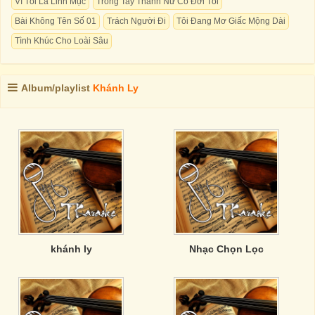
Vì Tôi Là Linh Mục
Trong Tay Thánh Nữ Có Đời Tôi
Bài Không Tên Số 01
Trách Người Đi
Tôi Đang Mơ Giấc Mộng Dài
Tình Khúc Cho Loài Sâu
Album/playlist
Khánh Ly
khánh ly
Nhạc Chọn Lọc