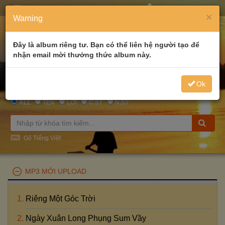
MENU
WELCOME
GUEST
×
Warning
Đây là album riêng tư. Bạn có thể liên hệ người tạo để
nhận email mời thưởng thức album này.
Ok
ALL
TÊN
LỜI
C.SỸ
N.SỸ
Gõ Tiếng Việt
MP3 MỚI UPLOAD
Riêng Một Góc Trời
Ngày Xuân Long Phụng Sum Vầy