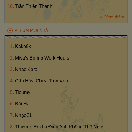
Trần Thiện Thanh
Xem thêm
ALBUM MỚI NHẤT
Kake8x
Miya's Boring Work Hours
Nhac Kara
Câu Hứa Chưa Trọn Vẹn
Tieumy
Bài Hát
NhạcCL
Thương Em Là Điều Anh Không Thể Ngờ