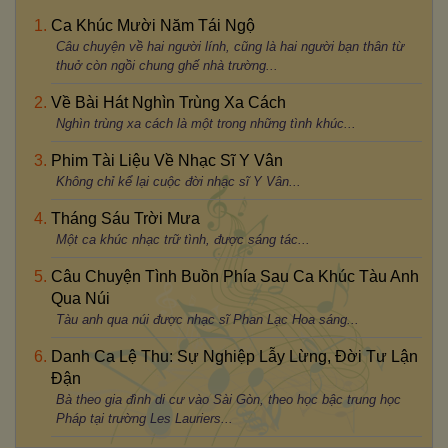
Ca Khúc Mười Năm Tái Ngộ
Câu chuyện về hai người lính, cũng là hai người bạn thân từ
thuở còn ngồi chung ghế nhà trường...
Về Bài Hát Nghìn Trùng Xa Cách
Nghìn trùng xa cách là một trong những tình khúc...
Phim Tài Liệu Về Nhạc Sĩ Y Vân
Không chỉ kể lại cuộc đời nhạc sĩ Y Vân...
Tháng Sáu Trời Mưa
Một ca khúc nhạc trữ tình, được sáng tác...
Câu Chuyện Tình Buồn Phía Sau Ca Khúc Tàu Anh
Qua Núi
Tàu anh qua núi được nhạc sĩ Phan Lạc Hoa sáng...
Danh Ca Lệ Thu: Sự Nghiệp Lẫy Lừng, Đời Tư Lận
Đận
Bà theo gia đình di cư vào Sài Gòn, theo học bậc trung học
Pháp tại trường Les Lauriers...