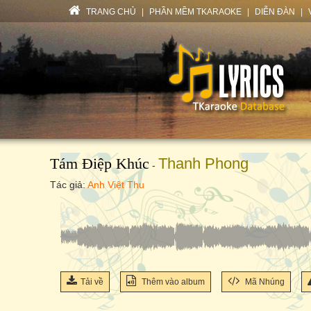
TRANG CHỦ
|
PHẦN MỀM TKARAOKE
|
DIỄN ĐÀN
|
Tám Điệp Khúc
Thanh Phong
-
Tác giả:
Anh Việt Thu
Tải về
Thêm vào album
Mã Nhúng