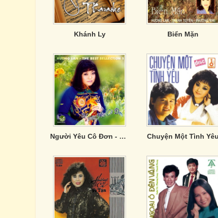
Khánh Ly
Biển Mặn
Người Yêu Cô Đơn - Hương Lan
Chuyện Một Tình Yê