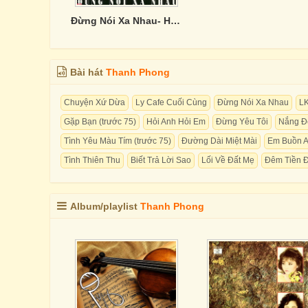
Đừng Nói Xa Nhau- Hương Lan & Thanh Phong
Bài hát
Thanh Phong
Chuyện Xứ Dừa
Ly Cafe Cuối Cùng
Đừng Nói Xa Nhau
L
Gặp Bạn (trước 75)
Hỏi Anh Hỏi Em
Đừng Yêu Tôi
Nắng Đ
Tình Yêu Màu Tím (trước 75)
Đường Dài Miệt Mài
Em Buồn A
Tình Thiên Thu
Biết Trả Lời Sao
Lối Về Đất Mẹ
Đêm Tiền 
Album/playlist
Thanh Phong