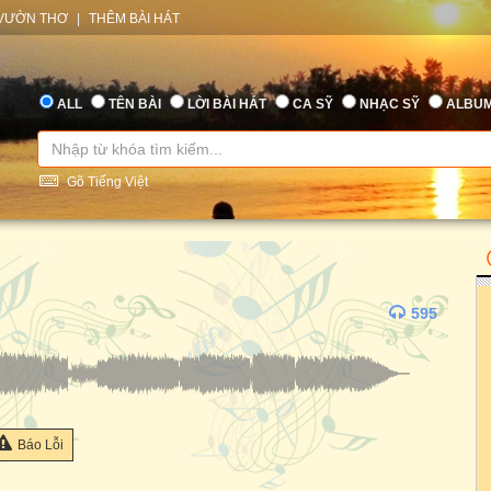
VƯỜN THƠ
|
THÊM BÀI HÁT
ALL
TÊN BÀI
LỜI BÀI HÁT
CA SỸ
NHẠC SỸ
ALBU
Gõ Tiếng Việt
595
Báo Lỗi