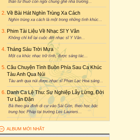
thân từ thuở còn ngồi chung ghế nhà trường...
Về Bài Hát Nghìn Trùng Xa Cách
Nghìn trùng xa cách là một trong những tình khúc...
Phim Tài Liệu Về Nhạc Sĩ Y Vân
Không chỉ kể lại cuộc đời nhạc sĩ Y Vân...
Tháng Sáu Trời Mưa
Một ca khúc nhạc trữ tình, được sáng tác...
Câu Chuyện Tình Buồn Phía Sau Ca Khúc
Tàu Anh Qua Núi
Tàu anh qua núi được nhạc sĩ Phan Lạc Hoa sáng...
Danh Ca Lệ Thu: Sự Nghiệp Lẫy Lừng, Đời
Tư Lận Đận
Bà theo gia đình di cư vào Sài Gòn, theo học bậc
trung học Pháp tại trường Les Lauriers...
ALBUM MỚI NHẤT