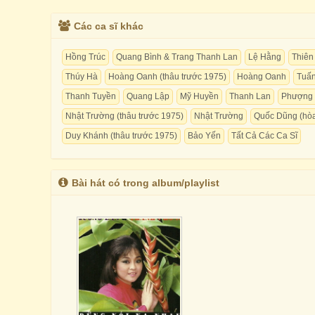
Các ca sĩ khác
Hồng Trúc
Quang Bình & Trang Thanh Lan
Lệ Hằng
Thiên
Thúy Hà
Hoàng Oanh (thâu trước 1975)
Hoàng Oanh
Tuấ
Thanh Tuyền
Quang Lập
Mỹ Huyền
Thanh Lan
Phượng 
Nhật Trường (thâu trước 1975)
Nhật Trường
Quốc Dũng (hòa
Duy Khánh (thâu trước 1975)
Bảo Yến
Tất Cả Các Ca Sĩ
Bài hát có trong album/playlist