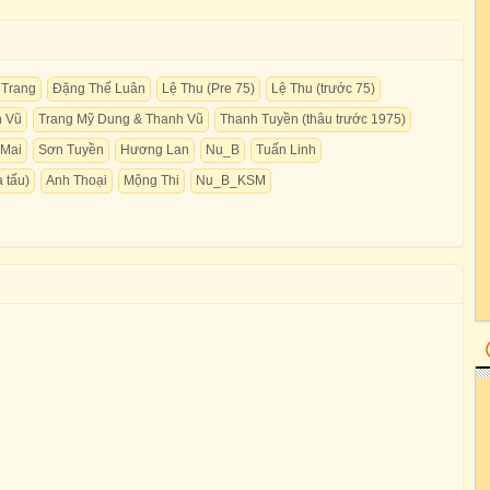
 Trang
Đặng Thế Luân
Lệ Thu (Pre 75)
Lệ Thu (trước 75)
n Vũ
Trang Mỹ Dung & Thanh Vũ
Thanh Tuyền (thâu trước 1975)
Mai
Sơn Tuyền
Hương Lan
Nu_B
Tuấn Linh
 tấu)
Anh Thoại
Mộng Thi
Nu_B_KSM