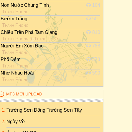
Non Nước Chung Tình
104
Thanh Phong
Bướm Trắng
501
Thanh Phong
Chiều Trên Phá Tam Giang
810
Thanh Phong
&
Thanh Tuyền
Người Em Xóm Đạo
788
Thanh Phong
Phố Đêm
573
Thanh Phong
Nhớ Nhau Hoài
590
Thanh Phong
MP3 MỚI UPLOAD
Trường Sơn Đông Trường Sơn Tây
Ngày Về