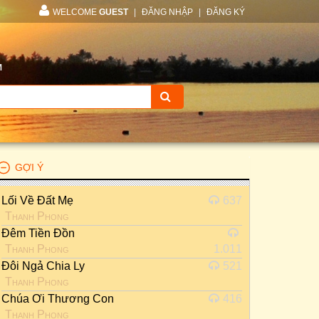
WELCOME
GUEST
|
ĐĂNG NHẬP
|
ĐĂNG KÝ
M
GỢI Ý
Lối Về Đất Mẹ
637
Thanh Phong
Đêm Tiền Đồn
Thanh Phong
1.011
Đôi Ngả Chia Ly
521
Thanh Phong
Chúa Ơi Thương Con
416
Thanh Phong