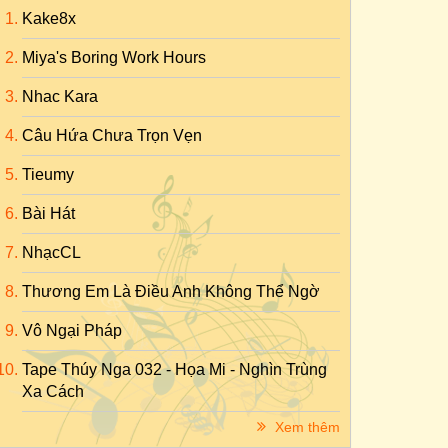
Kake8x
Miya's Boring Work Hours
Nhac Kara
Câu Hứa Chưa Trọn Vẹn
Tieumy
Bài Hát
NhạcCL
Thương Em Là Điều Anh Không Thể Ngờ
Vô Ngại Pháp
Tape Thúy Nga 032 - Họa Mi - Nghìn Trùng
Xa Cách
Xem thêm