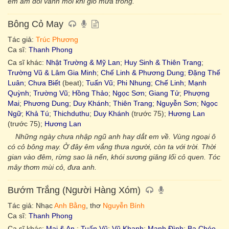
em ấm đôi vành môi khi gió mưa trong.
Bông Cỏ May
Tác giả:
Trúc Phương
Ca sĩ:
Thanh Phong
Ca sĩ khác:
Nhật Trường & Mỹ Lan
;
Huy Sinh & Thiên Trang
;
Trường Vũ & Lâm Gia Minh
;
Chế Linh & Phương Dung
;
Đặng Thế
Luân
;
Chưa Biết
(beat);
Tuấn Vũ
;
Phi Nhung
;
Chế Linh
;
Mạnh
Quỳnh
;
Trường Vũ
;
Hồng Thảo
;
Ngọc Sơn
;
Giang Tử
;
Phượng
Mai
;
Phương Dung
;
Duy Khánh
;
Thiên Trang
;
Nguyễn Sơn
;
Ngọc
Ngữ
;
Khả Tú
;
Thichduthu
;
Duy Khánh
(trước 75);
Hương Lan
(trước 75);
Hương Lan
Những ngày chưa nhập ngũ anh hay dắt em về. Vùng ngoại ô
có cỏ bông may. Ở đây êm vắng thưa người, còn ta với trời. Thời
gian vào đêm, rừng sao là nến, khói sương giăng lối cỏ quen. Tóc
mây thơm mùi cỏ, đưa anh.
Bướm Trắng (Người Hàng Xóm)
Tác giả: Nhạc
Anh Bằng
, thơ
Nguyễn Bính
Ca sĩ:
Thanh Phong
Ca sĩ khác:
Mai & An.
;
Tuấn Vũ
;
Vũ Khanh
;
Mạnh Đình
;
Ba Chéo