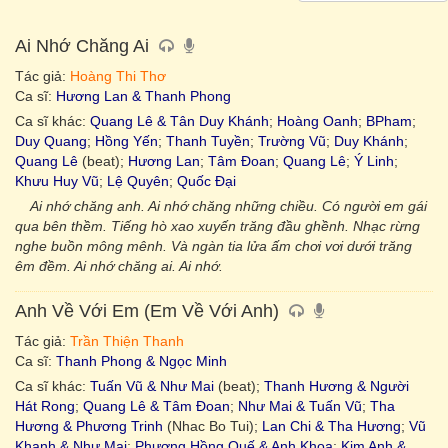
Ai Nhớ Chăng Ai
Tác giả:
Hoàng Thi Thơ
Ca sĩ:
Hương Lan & Thanh Phong
Ca sĩ khác:
Quang Lê & Tân Duy Khánh
;
Hoàng Oanh
;
BPham
;
Duy Quang
;
Hồng Yến
;
Thanh Tuyền
;
Trường Vũ
;
Duy Khánh
;
Quang Lê
(beat);
Hương Lan
;
Tâm Đoan
;
Quang Lê
;
Ý Linh
;
Khưu Huy Vũ
;
Lệ Quyên
;
Quốc Đại
Ai nhớ chăng anh. Ai nhớ chăng những chiều. Có người em gái
qua bên thềm. Tiếng hò xao xuyến trăng đầu ghềnh. Nhạc rừng
nghe buồn mông mênh. Và ngàn tia lửa ấm chơi vơi dưới trăng
êm đềm. Ai nhớ chăng ai. Ai nhớ.
Anh Về Với Em (Em Về Với Anh)
Tác giả:
Trần Thiện Thanh
Ca sĩ:
Thanh Phong & Ngọc Minh
Ca sĩ khác:
Tuấn Vũ & Như Mai
(beat);
Thanh Hương & Người
Hát Rong
;
Quang Lê & Tâm Đoan
;
Như Mai & Tuấn Vũ
;
Tha
Hương & Phương Trinh
(Nhac Bo Tui);
Lan Chi & Tha Hương
;
Vũ
Khanh & Như Mai
;
Phương Hồng Quế & Anh Khoa
;
Kim Anh &