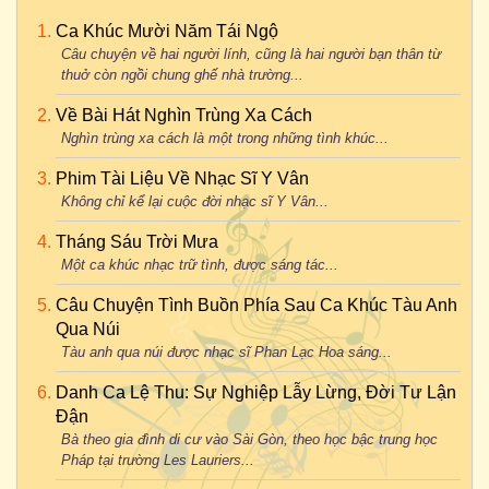
Ca Khúc Mười Năm Tái Ngộ
Câu chuyện về hai người lính, cũng là hai người bạn thân từ
thuở còn ngồi chung ghế nhà trường...
Về Bài Hát Nghìn Trùng Xa Cách
Nghìn trùng xa cách là một trong những tình khúc...
Phim Tài Liệu Về Nhạc Sĩ Y Vân
Không chỉ kể lại cuộc đời nhạc sĩ Y Vân...
Tháng Sáu Trời Mưa
Một ca khúc nhạc trữ tình, được sáng tác...
Câu Chuyện Tình Buồn Phía Sau Ca Khúc Tàu Anh
Qua Núi
Tàu anh qua núi được nhạc sĩ Phan Lạc Hoa sáng...
Danh Ca Lệ Thu: Sự Nghiệp Lẫy Lừng, Đời Tư Lận
Đận
Bà theo gia đình di cư vào Sài Gòn, theo học bậc trung học
Pháp tại trường Les Lauriers...