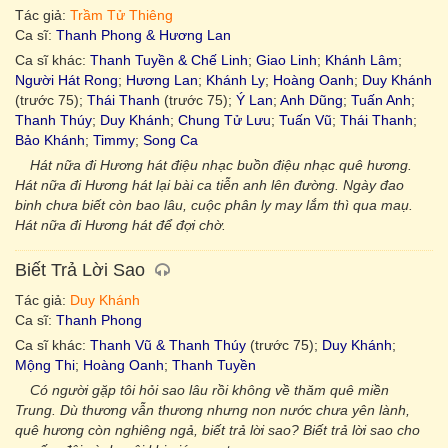
Tác giả:
Trầm Tử Thiêng
Ca sĩ:
Thanh Phong & Hương Lan
Ca sĩ khác:
Thanh Tuyền & Chế Linh
;
Giao Linh
;
Khánh Lâm
;
Người Hát Rong
;
Hương Lan
;
Khánh Ly
;
Hoàng Oanh
;
Duy Khánh
(trước 75);
Thái Thanh
(trước 75);
Ý Lan
;
Anh Dũng
;
Tuấn Anh
;
Thanh Thúy
;
Duy Khánh
;
Chung Tử Lưu
;
Tuấn Vũ
;
Thái Thanh
;
Bảo Khánh
;
Timmy
;
Song Ca
Hát nữa đi Hương hát điệu nhạc buồn điệu nhạc quê hương.
Hát nữa đi Hương hát lại bài ca tiễn anh lên đường. Ngày đao
binh chưa biết còn bao lâu, cuộc phân ly may lắm thì qua maụ.
Hát nữa đi Hương hát để đợi chờ.
Biết Trả Lời Sao
Tác giả:
Duy Khánh
Ca sĩ:
Thanh Phong
Ca sĩ khác:
Thanh Vũ & Thanh Thúy
(trước 75);
Duy Khánh
;
Mộng Thi
;
Hoàng Oanh
;
Thanh Tuyền
Có người gặp tôi hỏi sao lâu rồi không về thăm quê miền
Trung. Dù thương vẫn thương nhưng non nước chưa yên lành,
quê hương còn nghiêng ngả, biết trả lời sao? Biết trả lời sao cho