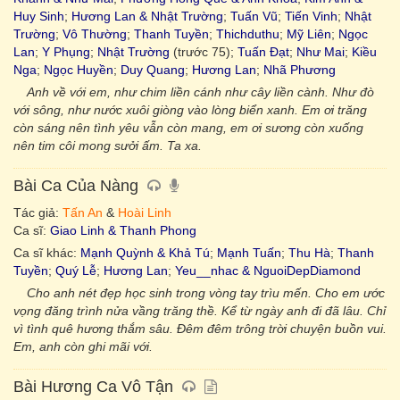
Huy Sinh
;
Hương Lan & Nhật Trường
;
Tuấn Vũ
;
Tiến Vinh
;
Nhật
Trường
;
Vô Thường
;
Thanh Tuyền
;
Thichduthu
;
Mỹ Liên
;
Ngọc
Lan
;
Y Phụng
;
Nhật Trường
(trước 75);
Tuấn Đạt
;
Như Mai
;
Kiều
Nga
;
Ngọc Huyền
;
Duy Quang
;
Hương Lan
;
Nhã Phương
Anh về với em, như chim liền cánh như cây liền cành. Như đò
với sông, như nước xuôi giòng vào lòng biển xanh. Em ơi trăng
còn sáng nên tình yêu vẫn còn mang, em ơi sương còn xuống
nên tim côi mong sưởi ấm. Ta xa.
Bài Ca Của Nàng
Tác giả:
Tấn An
&
Hoài Linh
Ca sĩ:
Giao Linh & Thanh Phong
Ca sĩ khác:
Mạnh Quỳnh & Khả Tú
;
Mạnh Tuấn
;
Thu Hà
;
Thanh
Tuyền
;
Quý Lễ
;
Hương Lan
;
Yeu__nhac & NguoiDepDiamond
Cho anh nét đẹp học sinh trong vòng tay trìu mến. Cho em ước
vọng đăng trình nửa vầng trăng thề. Kể từ ngày anh đi đã lâu. Chỉ
vì tình quê hương thắm sâu. Đêm đêm trông trời chuyện buồn vui.
Em, anh còn ghi mãi với.
Bài Hương Ca Vô Tận