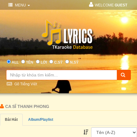
MENU
WELCOME
GUEST
ALL
TÊN
LỜI
C.SỸ
N.SỸ
Gõ Tiếng Việt
CA SĨ THANH PHONG
Bài Hát
Album/Playlist