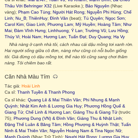
Thâu Với Behringer X32
(Live Karaoke.);
Bảo Nguyên
(Nhạc
vàng);
Phạm Cao Tùng
;
Người Hát Rong
;
Nguyễn Phi Hùng
;
Chế
Linh
;
Nu_B
;
ThiênHuy
;
Đình Văn
(beat);
Tú Quyên
;
Ngọc Sơn
;
Carol Kim
;
Giao Linh
;
Phương Lam
;
Mỹ Huyền
;
Hoàng Tâm
;
Như
Mai
;
Đàm Vĩnh Hưng
;
Linhhuong
;
Ý Lan
;
Trường Vũ
;
Lưu Hồng
;
Thúy Vi
;
Hoài Nam
;
Hương Lan
;
Tuấn Đạt
;
Duy Quang
;
Hạ Vy
Nhà nàng ở cạnh nhà tôi, cách nhau cái dậu mồng tơi xanh rờn.
Hai người sống giữa cô đơn, nàng như cũng có nỗi buồn giống
tôi. Giá đừng có dậu mồng tơi, thế nào tôi cũng sang chơi thăm
nàng. Tôi chiêm bao rất.
Căn Nhà Màu Tím
Tác giả:
Hoài Linh
Ca sĩ:
Thanh Tuyền & Thanh Phong
Ca sĩ khác:
Quang Lê & Mai Thiên Vân
;
Phi Nhung & Mạnh
Quỳnh
;
Nhật Kim Anh & Lương Gia Huy
;
Phương Hồng Quế &
Giang Tử
;
Chế Linh & Hương Lan
;
Giáng Thu & Giang Tử
(trước
75);
Phương Dung (VN) & Đình Văn
;
Giáng Thu & Nhật Linh
;
Đặng Thế Luân & Băng Tâm
;
Hồng Phượng & Huỳnh Thật
;
Tuấn
Ninh & Mai Thiên Vân
;
Nguyễn Hoàng Nam & Tina Ngọc Nữ
;
Mạnh Quỳnh
(Nhạc Trữ Tình);
Người Hát Rong
;
Lương Gia Huy