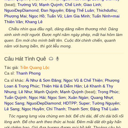
(beat);
Trường Vũ
;
Mạnh Quỳnh
;
Chế Linh
;
Giao Linh
;
NguoiDepDiamond
;
Đan Nguyên
;
Đặng Thế Luân
;
Thichduthu
;
Phượng Mai
;
Ngọc Hồ
;
Tuấn Vũ
;
Lâm Gia Minh
;
Tuấn Ninh=mai
Thiên Vân
;
Khang Lê
Chiều nhìn qua đầu ngõ, dâng dâng niềm thương nhớ. Dáng
xinh xinh một người. Ðược nghỉ năm ngày phép, mất hai hôm làm
quen. Em mới cho mình biết tên. Cuộc đời chinh chiến, quanh
năm với bưng biền, thì gót liễu mong.
Câu Hát Tình Quê
Tác giả:
Trần Quang Lộc
Ca sĩ:
Thanh Phong
Ca sĩ khác:
Ái Như & Sơn Đăng
;
Ngọc Vũ & Chế Thiện
;
Phượng
Loan & Trọng Phúc
;
Thiện Hải & Diễm Hân
;
Lê Khanh & Thy
Nhung
;
Lê Như
;
Mạnh Quỳnh
;
Mạnh Quỳnh
(beat);
Trọng Phúc
;
Tuấn Quỳnh
;
Ngọc Hải
;
Ngọc Sơn
;
Xuân Ngàn
;
Quang Nhựt
;
Ngọc Sang
;
NguoiDepDiamond
;
HDTPP
;
Super
;
Tường Nguyên
;
Lê Sang
;
Ngọc Huyền
;
Chí Thanh
;
Thanh Sơn
;
Đặng Thế Luân
Tóc ngang lưng vừa chừng em bới. Để chi dài, để chi dài bối rối
lòng anh. Để cho anh theo thức ai hoài. Đêm mãi dât dờ gây hấn
với chiêm bao. Gió đưa hương đượm mùi bồ kết. Thoảng câu hò,