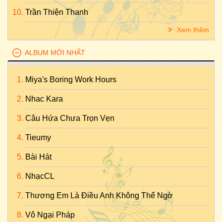
Trần Thiện Thanh
Xem thêm
ALBUM MỚI NHẤT
Miya's Boring Work Hours
Nhac Kara
Câu Hứa Chưa Trọn Vẹn
Tieumy
Bài Hát
NhạcCL
Thương Em Là Điều Anh Không Thể Ngờ
Vô Ngại Pháp