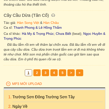
thoảng câu hò tha thiết tình.
Cây Cầu Dừa (Tân Cổ)
Tác giả:
Hàn Song Việt
&
Hàn Châu
Ca sĩ:
Thanh Phong & Lê Hồng Thắm
Ca sĩ khác:
Hà My & Trọng Phúc
;
Chưa Biết
(beat);
Ngọc Huyền &
Trọng Phúc
Đã lâu lắm rồi em về thăm lại chốn xưa. Đã lâu lắm rồi em về đi
qua cây cầu dừa. Cầu dừa trơn trượt lắm em ơi đi mà không khéo
té như chơi. Môi son má phấn chân guốc cao gót làm sao qua
cầu dừa. Em ở phố thị quen rồi xe cộ.
1
2
3
4
5
>
»
MP3 MỚI UPLOAD
Trường Sơn Đông Trường Sơn Tây
Ngày Về