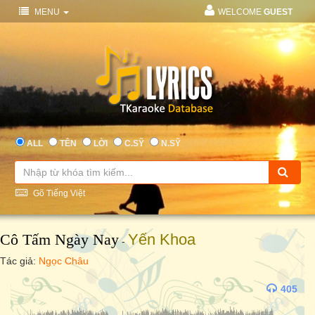
MENU
WELCOME
GUEST
ALL
TÊN
LỜI
C.SỸ
N.SỸ
Gõ Tiếng Việt
Cô Tấm Ngày Nay
Yến Khoa
-
Tác giả:
Ngọc Châu
405