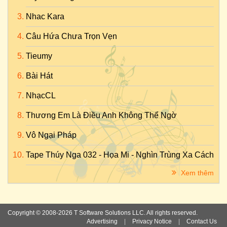
Nhac Kara
Câu Hứa Chưa Trọn Vẹn
Tieumy
Bài Hát
NhạcCL
Thương Em Là Điều Anh Không Thể Ngờ
Vô Ngại Pháp
Tape Thúy Nga 032 - Họa Mi - Nghìn Trùng Xa Cách
Xem thêm
Copyright © 2008-2026 T Software Solutions LLC. All rights reserved.
Advertising
|
Privacy Notice
|
Contact Us