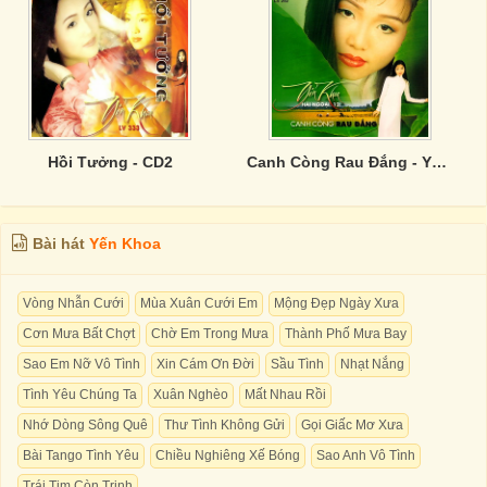
Hồi Tưởng - CD2
Canh Còng Rau Đắng - Yến Khoa
Bài hát
Yến Khoa
Vòng Nhẫn Cưới
Mùa Xuân Cưới Em
Mộng Đẹp Ngày Xưa
Cơn Mưa Bất Chợt
Chờ Em Trong Mưa
Thành Phố Mưa Bay
Sao Em Nỡ Vô Tình
Xin Cám Ơn Đời
Sầu Tình
Nhạt Nắng
Tình Yêu Chúng Ta
Xuân Nghèo
Mất Nhau Rồi
Nhớ Dòng Sông Quê
Thư Tình Không Gửi
Gọi Giấc Mơ Xưa
Bài Tango Tình Yêu
Chiều Nghiêng Xế Bóng
Sao Anh Vô Tình
Trái Tim Còn Trinh