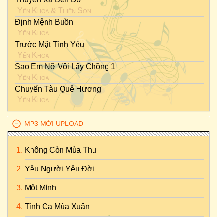
Yến Khoa
&
Thiên Sơn
Định Mệnh Buồn
Yến Khoa
Trước Mặt Tình Yêu
Yến Khoa
Sao Em Nỡ Vội Lấy Chồng 1
Yến Khoa
Chuyến Tàu Quê Hương
Yến Khoa
MP3 MỚI UPLOAD
Không Còn Mùa Thu
Yêu Người Yêu Đời
Một Mình
Tình Ca Mùa Xuân