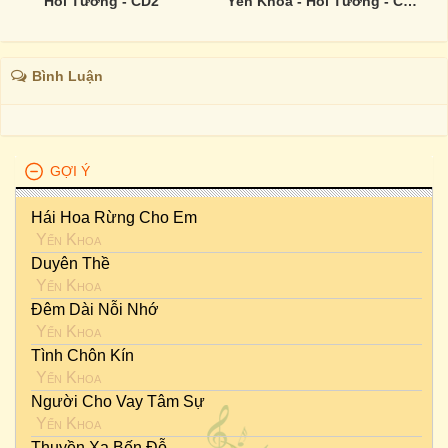
Hồi Tưởng - CD2
Yến Khoa - Hồi Tưởng - CD1
Bình Luận
GỢI Ý
Hái Hoa Rừng Cho Em
Yến Khoa
Duyên Thề
Yến Khoa
Đêm Dài Nỗi Nhớ
Yến Khoa
Tình Chôn Kín
Yến Khoa
Người Cho Vay Tâm Sự
Yến Khoa
Thuyền Xa Bến Đỗ