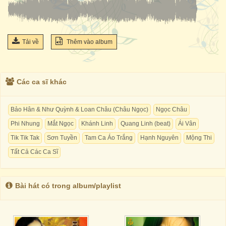
Tải về
Thêm vào album
Các ca sĩ khác
Bảo Hân & Như Quỳnh & Loan Châu (Châu Ngọc)
Ngọc Châu
Phi Nhung
Mắt Ngọc
Khánh Linh
Quang Linh (beat)
Ái Vân
Tik Tik Tak
Sơn Tuyền
Tam Ca Áo Trắng
Hạnh Nguyên
Mộng Thi
Tất Cả Các Ca Sĩ
Bài hát có trong album/playlist