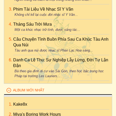
Phim Tài Liệu Về Nhạc Sĩ Y Vân
Không chỉ kể lại cuộc đời nhạc sĩ Y Vân...
Tháng Sáu Trời Mưa
Một ca khúc nhạc trữ tình, được sáng tác...
Câu Chuyện Tình Buồn Phía Sau Ca Khúc Tàu Anh
Qua Núi
Tàu anh qua núi được nhạc sĩ Phan Lạc Hoa sáng...
Danh Ca Lệ Thu: Sự Nghiệp Lẫy Lừng, Đời Tư Lận
Đận
Bà theo gia đình di cư vào Sài Gòn, theo học bậc trung học
Pháp tại trường Les Lauriers...
ALBUM MỚI NHẤT
Kake8x
Miya's Boring Work Hours