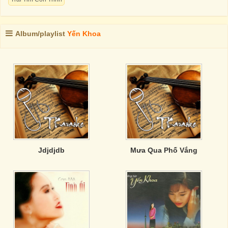
Album/playlist
Yến Khoa
Jdjdjdb
Mưa Qua Phố Vắng