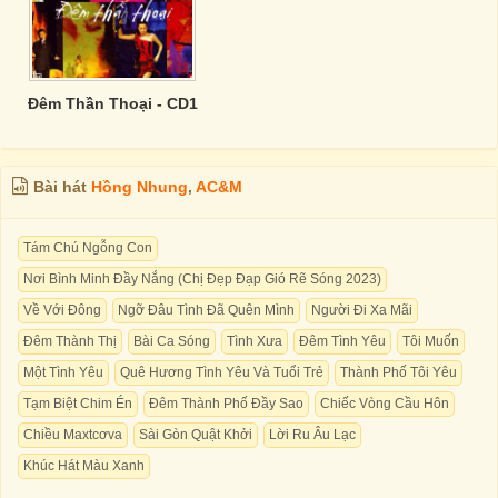
Đêm Thần Thoại - CD1
Bài hát
Hồng Nhung
,
AC&M
Tám Chú Ngỗng Con
Nơi Bình Minh Đầy Nắng (Chị Đẹp Đạp Gió Rẽ Sóng 2023)
Về Với Đông
Ngỡ Đâu Tình Đã Quên Mình
Người Đi Xa Mãi
Đêm Thành Thị
Bài Ca Sóng
Tình Xưa
Đêm Tình Yêu
Tôi Muốn
Một Tình Yêu
Quê Hương Tình Yêu Và Tuổi Trẻ
Thành Phố Tôi Yêu
Tạm Biệt Chim Én
Đêm Thành Phố Đầy Sao
Chiếc Vòng Cầu Hôn
Chiều Maxtcơva
Sài Gòn Quật Khởi
Lời Ru Âu Lạc
Khúc Hát Màu Xanh