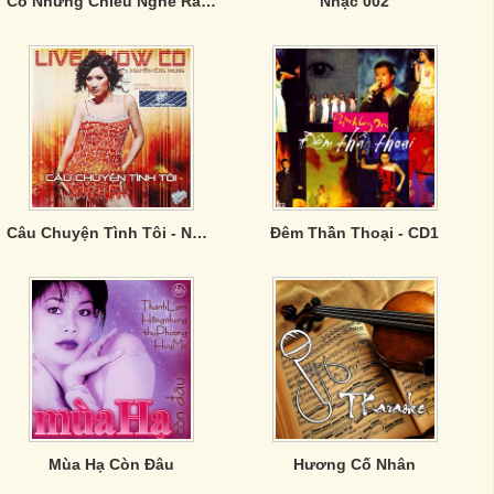
Có Những Chiều Nghe Rất Lạ
Nhạc 002
Câu Chuyện Tình Tôi - Nguyễn Hồng Nhung
Đêm Thần Thoại - CD1
Mùa Hạ Còn Đâu
Hương Cố Nhân