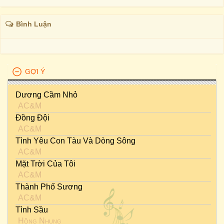
Bình Luận
GỢI Ý
Dương Cầm Nhỏ
AC&M
Đồng Đội
AC&M
Tình Yêu Con Tàu Và Dòng Sông
AC&M
Mặt Trời Của Tôi
AC&M
Thành Phố Sương
AC&M
Tình Sầu
Hồng Nhung