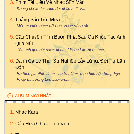
Phim Tài Liệu Về Nhạc Sĩ Y Vân
Không chỉ kể lại cuộc đời nhạc sĩ Y Vân...
Tháng Sáu Trời Mưa
Một ca khúc nhạc trữ tình, được sáng tác...
Câu Chuyện Tình Buồn Phía Sau Ca Khúc Tàu Anh
Qua Núi
Tàu anh qua núi được nhạc sĩ Phan Lạc Hoa sáng...
Danh Ca Lệ Thu: Sự Nghiệp Lẫy Lừng, Đời Tư Lận
Đận
Bà theo gia đình di cư vào Sài Gòn, theo học bậc trung học
Pháp tại trường Les Lauriers...
ALBUM MỚI NHẤT
Nhac Kara
Câu Hứa Chưa Trọn Vẹn