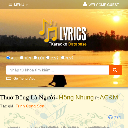
MENU
WELCOME
GUEST
ALL
TÊN
LỜI
C.SỸ
N.SỸ
Gõ Tiếng Việt
Thuở Bống Là Người
Hồng Nhung
AC&M
-
Ft
Tác giả:
Trịnh Công Sơn
774