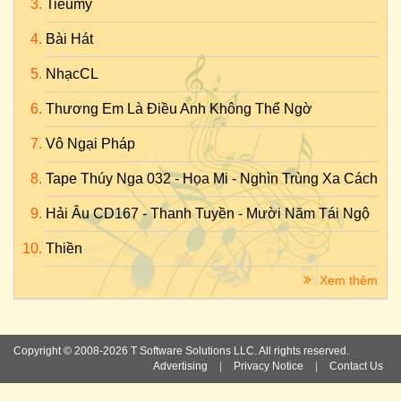
Tieumy
Bài Hát
NhạcCL
Thương Em Là Điều Anh Không Thể Ngờ
Vô Ngại Pháp
Tape Thúy Nga 032 - Họa Mi - Nghìn Trùng Xa Cách
Hải Âu CD167 - Thanh Tuyền - Mười Năm Tái Ngộ
Thiền
Xem thêm
Copyright © 2008-2026 T Software Solutions LLC. All rights reserved.
Advertising
|
Privacy Notice
|
Contact Us