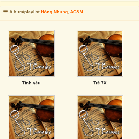
Album/playlist
Hồng Nhung
,
AC&M
Tình yêu
Trẻ 7X