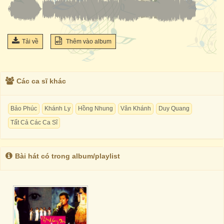
Tải về
Thêm vào album
Các ca sĩ khác
Bảo Phúc
Khánh Ly
Hồng Nhung
Vân Khánh
Duy Quang
Tất Cả Các Ca Sĩ
Bài hát có trong album/playlist