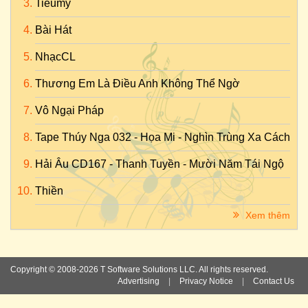
Tieumy
Bài Hát
NhạcCL
Thương Em Là Điều Anh Không Thể Ngờ
Vô Ngại Pháp
Tape Thúy Nga 032 - Họa Mi - Nghìn Trùng Xa Cách
Hải Âu CD167 - Thanh Tuyền - Mười Năm Tái Ngộ
Thiền
Xem thêm
Copyright © 2008-2026 T Software Solutions LLC. All rights reserved.
Advertising
|
Privacy Notice
|
Contact Us