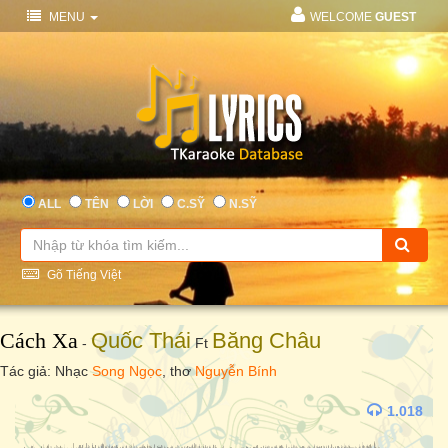
MENU
WELCOME
GUEST
ALL
TÊN
LỜI
C.SỸ
N.SỸ
Gõ Tiếng Việt
Cách Xa
Quốc Thái
Băng Châu
-
Ft
Tác giả: Nhạc
Song Ngọc
, thơ
Nguyễn Bính
1.018