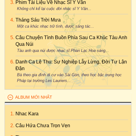
Phim Tài Liệu Về Nhạc Sĩ Y Vân
Không chỉ kể lại cuộc đời nhạc sĩ Y Vân...
Tháng Sáu Trời Mưa
Một ca khúc nhạc trữ tình, được sáng tác...
Câu Chuyện Tình Buồn Phía Sau Ca Khúc Tàu Anh
Qua Núi
Tàu anh qua núi được nhạc sĩ Phan Lạc Hoa sáng...
Danh Ca Lệ Thu: Sự Nghiệp Lẫy Lừng, Đời Tư Lận
Đận
Bà theo gia đình di cư vào Sài Gòn, theo học bậc trung học
Pháp tại trường Les Lauriers...
ALBUM MỚI NHẤT
Nhac Kara
Câu Hứa Chưa Trọn Vẹn