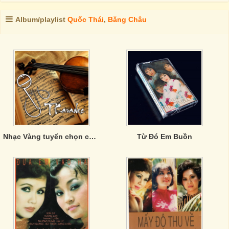
Album/playlist
Quốc Thái
,
Băng Châu
Nhạc Vàng tuyển chọn của Phương Anh
Từ Đó Em Buồn