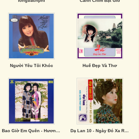
longbachphi
Cánh Chim Bạt Gió
Người Yêu Tôi Khóc
Huế Đẹp Và Thơ
Bao Giờ Em Quên - Hương Lan, Băng Châu
Dạ Lan 10 - Ngày Đó Xa Rồi (Tape)