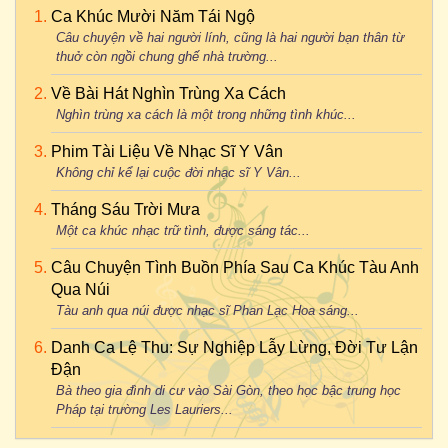
Ca Khúc Mười Năm Tái Ngộ
Câu chuyện về hai người lính, cũng là hai người bạn thân từ
thuở còn ngồi chung ghế nhà trường...
Về Bài Hát Nghìn Trùng Xa Cách
Nghìn trùng xa cách là một trong những tình khúc...
Phim Tài Liệu Về Nhạc Sĩ Y Vân
Không chỉ kể lại cuộc đời nhạc sĩ Y Vân...
Tháng Sáu Trời Mưa
Một ca khúc nhạc trữ tình, được sáng tác...
Câu Chuyện Tình Buồn Phía Sau Ca Khúc Tàu Anh
Qua Núi
Tàu anh qua núi được nhạc sĩ Phan Lạc Hoa sáng...
Danh Ca Lệ Thu: Sự Nghiệp Lẫy Lừng, Đời Tư Lận
Đận
Bà theo gia đình di cư vào Sài Gòn, theo học bậc trung học
Pháp tại trường Les Lauriers...