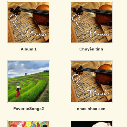
Album 1
Chuyện tình
FavoriteSongs2
nhac nhac sen