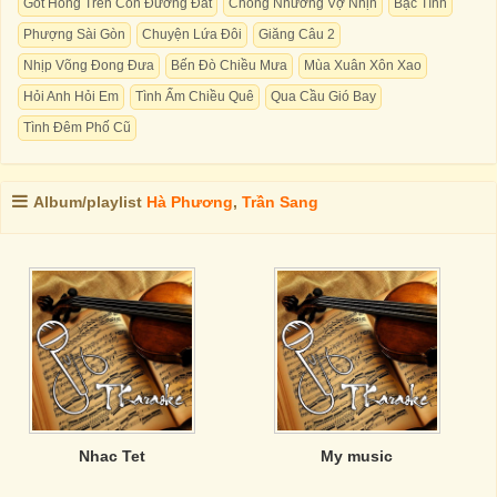
Gót Hồng Trên Con Đường Đất
Chồng Nhường Vợ Nhịn
Bạc Tình
Phượng Sài Gòn
Chuyện Lứa Đôi
Giăng Câu 2
Nhịp Võng Đong Đưa
Bến Đò Chiều Mưa
Mùa Xuân Xôn Xao
Hỏi Anh Hỏi Em
Tình Ấm Chiều Quê
Qua Cầu Gió Bay
Tình Đêm Phố Cũ
Album/playlist
Hà Phương
,
Trần Sang
Nhac Tet
My music