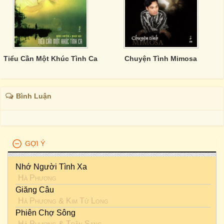
Tiểu Cần Một Khúc Tình Ca
Chuyện Tình Mimosa
Bình Luận
GỢI Ý
Nhớ Người Tình Xa
Hà Phương
Giăng Câu
Hà Phương
&
Kim Tử Long
Phiên Chợ Sông
Hà Phương
&
Trần Sang