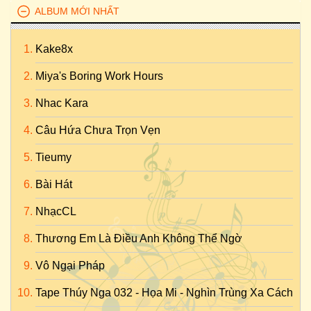
ALBUM MỚI NHẤT
Kake8x
Miya's Boring Work Hours
Nhac Kara
Câu Hứa Chưa Trọn Vẹn
Tieumy
Bài Hát
NhạcCL
Thương Em Là Điều Anh Không Thể Ngờ
Vô Ngại Pháp
Tape Thúy Nga 032 - Họa Mi - Nghìn Trùng Xa Cách