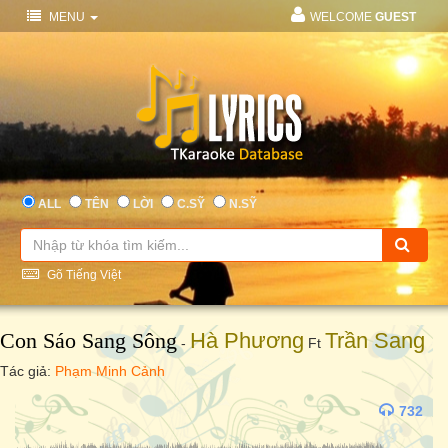
MENU
WELCOME
GUEST
ALL
TÊN
LỜI
C.SỸ
N.SỸ
Gõ Tiếng Việt
Con Sáo Sang Sông
Hà Phương
Trần Sang
-
Ft
Tác giả:
Phạm Minh Cảnh
732