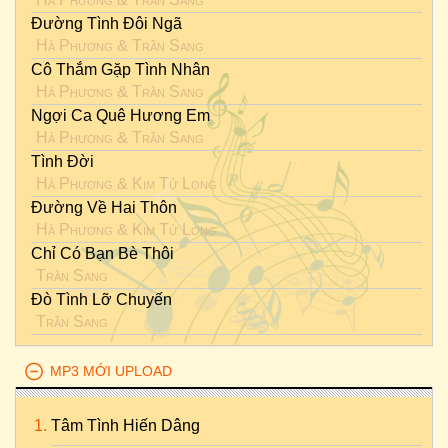
Đường Tình Đôi Ngã
Hà Phương
&
Trần Sang
Cô Thắm Gặp Tình Nhân
Hà Phương
&
Trần Sang
Ngợi Ca Quê Hương Em
Hà Phương
&
Trần Sang
Tình Đời
Hà Phương
&
Kim Tử Long
Đường Về Hai Thôn
Hà Phương
&
Kim Tử Long
Chỉ Có Bạn Bè Thôi
Trần Sang
Đò Tình Lỡ Chuyến
Trần Sang
MP3 MỚI UPLOAD
Tâm Tình Hiến Dâng