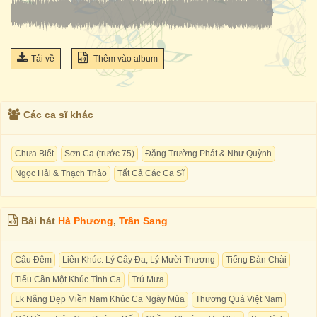
Tải về
Thêm vào album
Các ca sĩ khác
Chưa Biết
Sơn Ca (trước 75)
Đặng Trường Phát & Như Quỳnh
Ngọc Hải & Thạch Thảo
Tất Cả Các Ca Sĩ
Bài hát
Hà Phương
,
Trần Sang
Câu Đêm
Liên Khúc: Lý Cây Đa; Lý Mười Thương
Tiếng Đàn Chài
Tiểu Cần Một Khúc Tình Ca
Trú Mưa
Lk Nắng Đẹp Miền Nam Khúc Ca Ngày Mùa
Thương Quá Việt Nam