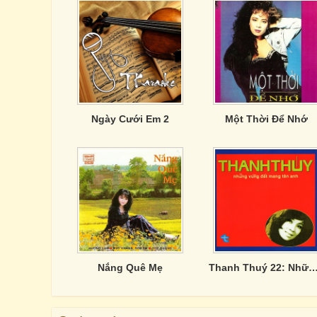
Ngày Cưới Em 2
Một Thời Để Nhớ
Nắng Quê Mẹ
Thanh Thuý 22: Những Vùng Đất Mang T