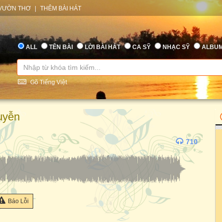
VƯỜN THƠ
|
THÊM BÀI HÁT
ALL
TÊN BÀI
LỜI BÀI HÁT
CA SỸ
NHẠC SỸ
ALBU
Gõ Tiếng Việt
uyễn
710
Báo Lỗi