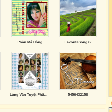
Phận Má Hồng
FavoriteSongs2
ên Anh
Làng Văn Tuyệt Phẩm (Tape)
5456432158