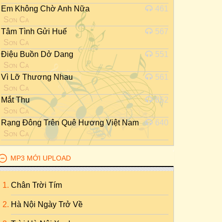
Em Không Chờ Anh Nữa
461
Sơn Ca
Tâm Tình Gửi Huế
567
Sơn Ca
Điệu Buồn Dở Dang
551
Sơn Ca
Vì Lỡ Thương Nhau
561
Sơn Ca
Mắt Thu
852
Sơn Ca
Rạng Đông Trên Quê Hương Việt Nam
640
Sơn Ca
MP3 MỚI UPLOAD
Chân Trời Tím
Hà Nội Ngày Trở Về