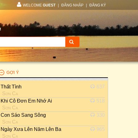
WELCOME
GUEST
|
ĐĂNG NHẬP
|
ĐĂNG KÝ
M
GỢI Ý
Thất Tình
637
Sơn Ca
Khi Cô Đơn Em Nhớ Ai
518
Sơn Ca
Con Sáo Sang Sông
330
Sơn Ca
Ngày Xưa Lên Năm Lên Ba
965
Sơn Ca