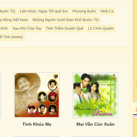
trước 75)
Liên Khúc: Ngày Tết Quê Em
Phượng Buồn
Nhã Ca
g Hồng Việt Nam
Những Người Vượt Gian Khổ (trước 75)
 Xinh
Sau Khi Chia Tay
Tình Thắm Duyên Quê
Lý Chim Quyên
t Tình (remix)
Tình Khúc Mẹ
Mai Vẫn Còn Xuân