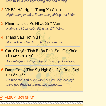
thân từ thuở còn ngồi chung ghế nhà trường...
Về Bài Hát Nghìn Trùng Xa Cách
Nghìn trùng xa cách là một trong những tình khúc...
Phim Tài Liệu Về Nhạc Sĩ Y Vân
Không chỉ kể lại cuộc đời nhạc sĩ Y Vân...
Tháng Sáu Trời Mưa
Một ca khúc nhạc trữ tình, được sáng tác...
Câu Chuyện Tình Buồn Phía Sau Ca Khúc
Tàu Anh Qua Núi
Tàu anh qua núi được nhạc sĩ Phan Lạc Hoa sáng...
Danh Ca Lệ Thu: Sự Nghiệp Lẫy Lừng, Đời
Tư Lận Đận
Bà theo gia đình di cư vào Sài Gòn, theo học bậc
trung học Pháp tại trường Les Lauriers...
ALBUM MỚI NHẤT