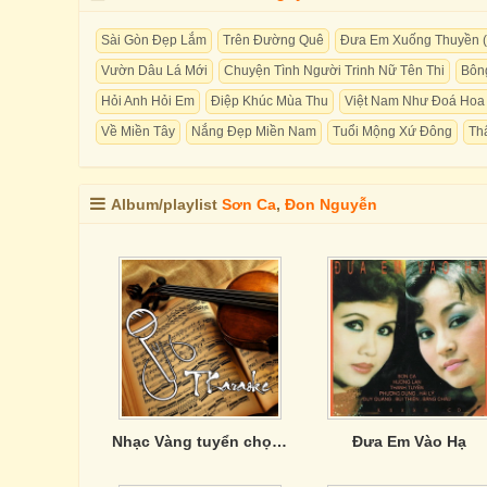
Sài Gòn Đẹp Lắm
Trên Đường Quê
Đưa Em Xuống Thuyền (
Vườn Dâu Lá Mới
Chuyện Tình Người Trinh Nữ Tên Thi
Bôn
Hỏi Anh Hỏi Em
Điệp Khúc Mùa Thu
Việt Nam Như Đoá Hoa
Về Miền Tây
Nắng Đẹp Miền Nam
Tuổi Mộng Xứ Đông
Thấ
Album/playlist
Sơn Ca
,
Đon Nguyễn
Nhạc Vàng tuyển chọn của Phương Anh
Đưa Em Vào Hạ