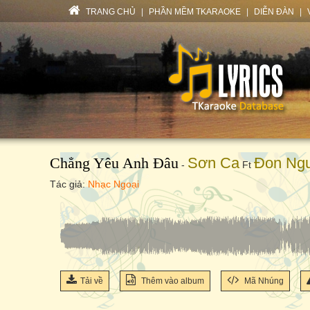
TRANG CHỦ
|
PHẦN MỀM TKARAOKE
|
DIỄN ĐÀN
|
Chẳng Yêu Anh Đâu
Sơn Ca
Đon Ng
-
Ft
Tác giả:
Nhạc Ngoại
Tải về
Thêm vào album
Mã Nhúng