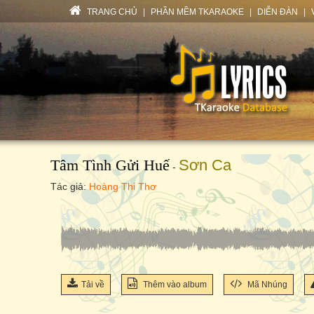
TRANG CHỦ
|
PHẦN MỀM TKARAOKE
|
DIỄN ĐÀN
|
Tâm Tình Gửi Huế
Sơn Ca
-
Tác giả:
Hoàng Thi Thơ
Tải về
Thêm vào album
Mã Nhúng