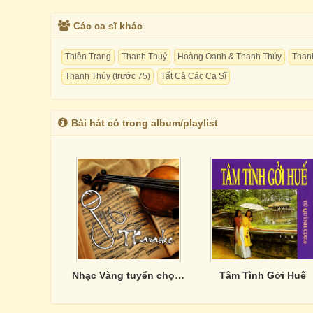
Các ca sĩ khác
Thiên Trang
Thanh Thuý
Hoàng Oanh & Thanh Thúy
Thanh
Thanh Thúy (trước 75)
Tất Cả Các Ca Sĩ
Bài hát có trong album/playlist
Nhạc Vàng tuyển chọn của Phương Anh
Tâm Tình Gởi Huế