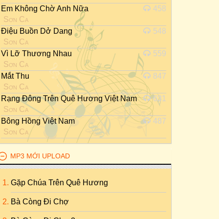
Em Không Chờ Anh Nữa
458
Sơn Ca
Điệu Buồn Dở Dang
548
Sơn Ca
Vì Lỡ Thương Nhau
559
Sơn Ca
Mắt Thu
847
Sơn Ca
Rạng Đông Trên Quê Hương Việt Nam
631
Sơn Ca
Bông Hồng Việt Nam
487
Sơn Ca
MP3 MỚI UPLOAD
Gặp Chúa Trên Quê Hương
Bà Còng Đi Chợ