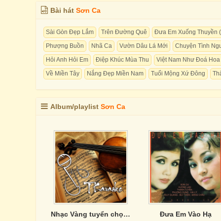
Bài hát
Sơn Ca
Sài Gòn Đẹp Lắm
Trên Đường Quê
Đưa Em Xuống Thuyền (
Phượng Buồn
Nhã Ca
Vườn Dâu Lá Mới
Chuyện Tình Ngư
Hỏi Anh Hỏi Em
Điệp Khúc Mùa Thu
Việt Nam Như Đoá Hoa
Về Miền Tây
Nắng Đẹp Miền Nam
Tuổi Mộng Xứ Đông
Thấ
Album/playlist
Sơn Ca
Nhạc Vàng tuyển chọn của Phương Anh
Đưa Em Vào Hạ