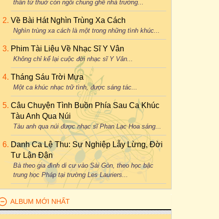
thân từ thuở còn ngồi chung ghế nhà trường...
Về Bài Hát Nghìn Trùng Xa Cách
Nghìn trùng xa cách là một trong những tình khúc...
Phim Tài Liệu Về Nhạc Sĩ Y Vân
Không chỉ kể lại cuộc đời nhạc sĩ Y Vân...
Tháng Sáu Trời Mưa
Một ca khúc nhạc trữ tình, được sáng tác...
Câu Chuyện Tình Buồn Phía Sau Ca Khúc
Tàu Anh Qua Núi
Tàu anh qua núi được nhạc sĩ Phan Lạc Hoa sáng...
Danh Ca Lệ Thu: Sự Nghiệp Lẫy Lừng, Đời
Tư Lận Đận
Bà theo gia đình di cư vào Sài Gòn, theo học bậc
trung học Pháp tại trường Les Lauriers...
ALBUM MỚI NHẤT