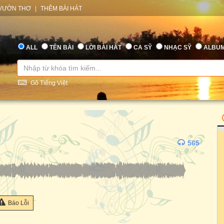
VƯỜN THƠ
|
THÊM BÀI HÁT
ALL
TÊN BÀI
LỜI BÀI HÁT
CA SỸ
NHẠC SỸ
ALBU
Gõ Tiếng Việt
565
Báo Lỗi