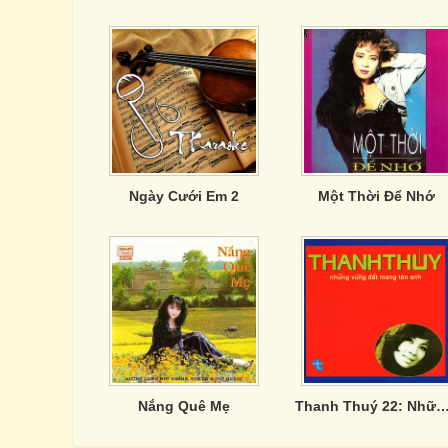
Ngày Cưới Em 2
Một Thời Để Nhớ
Nắng Quê Mẹ
Thanh Thuý 22: Những Vùng Đất Mang T