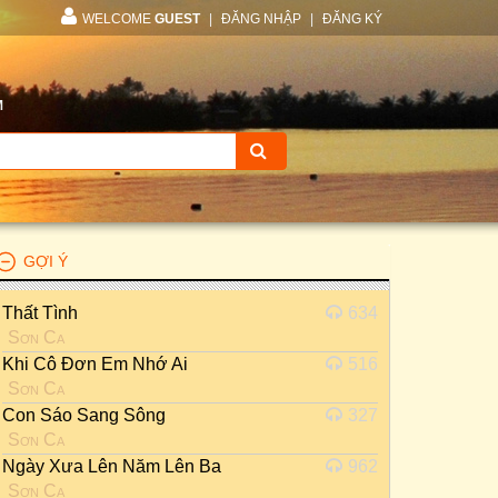
WELCOME
GUEST
|
ĐĂNG NHẬP
|
ĐĂNG KÝ
M
GỢI Ý
Thất Tình
634
Sơn Ca
Khi Cô Đơn Em Nhớ Ai
516
Sơn Ca
Con Sáo Sang Sông
327
Sơn Ca
Ngày Xưa Lên Năm Lên Ba
962
Sơn Ca