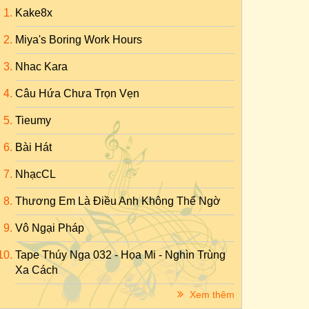
Kake8x
Miya's Boring Work Hours
Nhac Kara
Câu Hứa Chưa Trọn Vẹn
Tieumy
Bài Hát
NhạcCL
Thương Em Là Điều Anh Không Thể Ngờ
Vô Ngại Pháp
Tape Thúy Nga 032 - Họa Mi - Nghìn Trùng
Xa Cách
Xem thêm