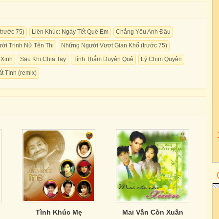
trước 75)
Liên Khúc: Ngày Tết Quê Em
Chẳng Yêu Anh Đâu
ời Trinh Nữ Tên Thi
Những Người Vượt Gian Khổ (trước 75)
 Xinh
Sau Khi Chia Tay
Tình Thắm Duyên Quê
Lý Chim Quyên
t Tình (remix)
Tình Khúc Mẹ
Mai Vẫn Còn Xuân