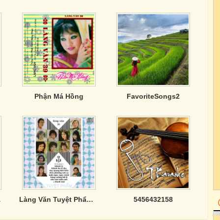
Phận Má Hồng
FavoriteSongs2
ên Anh
Làng Văn Tuyệt Phẩm (Tape)
5456432158