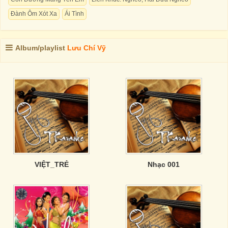
Đành Ôm Xót Xa
Ái Tình
Album/playlist
Lưu Chí Vỹ
VIỆT_TRẺ
Nhạc 001