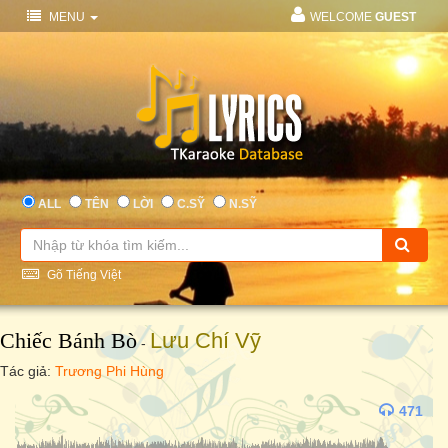
MENU
WELCOME
GUEST
ALL
TÊN
LỜI
C.SỸ
N.SỸ
Gõ Tiếng Việt
Chiếc Bánh Bò
Lưu Chí Vỹ
-
Tác giả:
Trương Phi Hùng
471