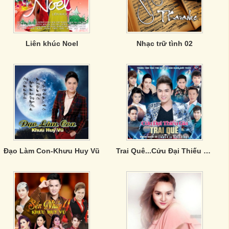
Liên khúc Noel
Nhạc trữ tình 02
Đạo Làm Con-Khưu Huy Vũ
Trai Quê...Cửu Đại Thiếu Gia