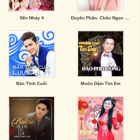
Sến Nhảy 4
Duyên Phận- Châu Ngọc Linh
Bản Tình Cuối
Muôn Dặm Tìm Em