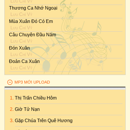
Lưu Chí Vỹ
Thương Ca Nhớ Ngoại
Lưu Chí Vỹ
Mùa Xuân Đó Có Em
Lưu Chí Vỹ
Câu Chuyện Đầu Năm
Lưu Chí Vỹ
Đón Xuân
Lưu Chí Vỹ
Đoản Ca Xuân
Lưu Chí Vỹ
MP3 MỚI UPLOAD
Thị Trấn Chiều Hôm
Giờ Tử Nạn
Gặp Chúa Trên Quê Hương