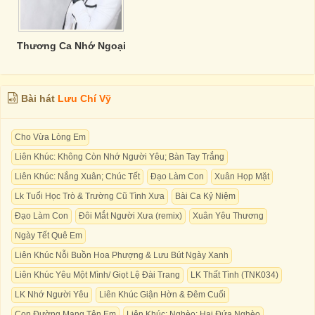
Thương Ca Nhớ Ngoại
Bài hát
Lưu Chí Vỹ
Cho Vừa Lòng Em
Liên Khúc: Không Còn Nhớ Người Yêu; Bàn Tay Trắng
Liên Khúc: Nắng Xuân; Chúc Tết
Đạo Làm Con
Xuân Họp Mặt
Lk Tuổi Học Trò & Trường Cũ Tình Xưa
Bài Ca Kỷ Niệm
Đạo Làm Con
Đôi Mắt Người Xưa (remix)
Xuân Yêu Thương
Ngày Tết Quê Em
Liên Khúc Nỗi Buồn Hoa Phượng & Lưu Bút Ngày Xanh
Liên Khúc Yêu Một Mình/ Giọt Lệ Đài Trang
LK Thất Tình (TNK034)
LK Nhớ Người Yêu
Liên Khúc Giận Hờn & Đêm Cuối
Con Đường Mang Tên Em
Liên Khúc: Nghèo; Hai Đứa Nghèo