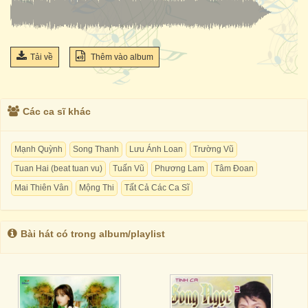
Tải về
Thêm vào album
Các ca sĩ khác
Mạnh Quỳnh
Song Thanh
Lưu Ánh Loan
Trường Vũ
Tuan Hai (beat tuan vu)
Tuấn Vũ
Phương Lam
Tâm Đoan
Mai Thiên Vân
Mộng Thi
Tất Cả Các Ca Sĩ
Bài hát có trong album/playlist