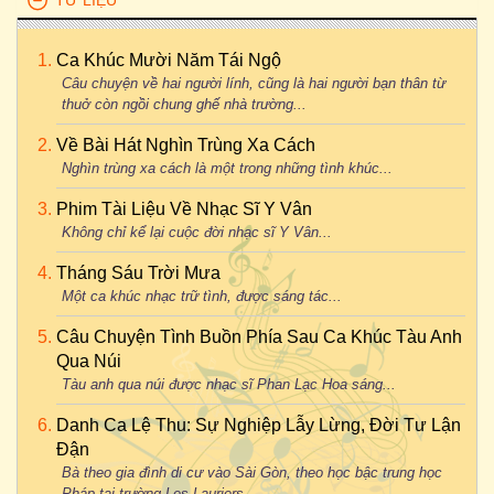
TƯ LIỆU
Ca Khúc Mười Năm Tái Ngộ
Câu chuyện về hai người lính, cũng là hai người bạn thân từ
thuở còn ngồi chung ghế nhà trường...
Về Bài Hát Nghìn Trùng Xa Cách
Nghìn trùng xa cách là một trong những tình khúc...
Phim Tài Liệu Về Nhạc Sĩ Y Vân
Không chỉ kể lại cuộc đời nhạc sĩ Y Vân...
Tháng Sáu Trời Mưa
Một ca khúc nhạc trữ tình, được sáng tác...
Câu Chuyện Tình Buồn Phía Sau Ca Khúc Tàu Anh
Qua Núi
Tàu anh qua núi được nhạc sĩ Phan Lạc Hoa sáng...
Danh Ca Lệ Thu: Sự Nghiệp Lẫy Lừng, Đời Tư Lận
Đận
Bà theo gia đình di cư vào Sài Gòn, theo học bậc trung học
Pháp tại trường Les Lauriers...