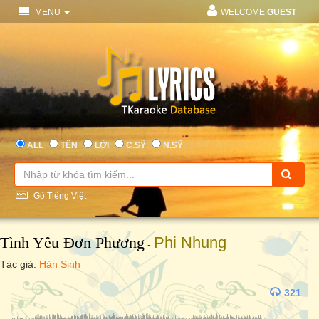
MENU
WELCOME
GUEST
ALL
TÊN
LỜI
C.SỸ
N.SỸ
Gõ Tiếng Việt
Tình Yêu Đơn Phương
Phi Nhung
-
Tác giả:
Hàn Sinh
321