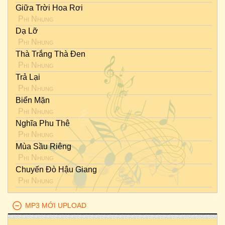
Giữa Trời Hoa Rơi
Phi Nhung
Dạ Lỡ
Phi Nhung
Thà Trắng Thà Đen
Phi Nhung
Trả Lại
Phi Nhung
Biển Mặn
Phi Nhung
Nghĩa Phu Thê
Phi Nhung
Mùa Sầu Riêng
Phi Nhung
Chuyến Đò Hậu Giang
Phi Nhung
MP3 MỚI UPLOAD