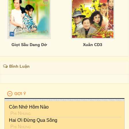
Giọt Sầu Dang Dở
Xuân CD3
Bình Luận
GỢI Ý
Còn Nhớ Hôm Nào
Phi Nhung
Hai Ơi Đừng Qua Sông
Phi Nhung