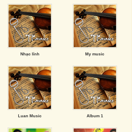
Nhạc lính
My music
Luan Music
Album 1