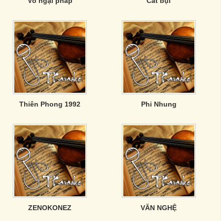
Vô ngại pháp
Cát bụi
Thiên Phong 1992
Phi Nhung
ZENOKONEZ
VĂN NGHỆ