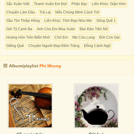
Sắc Xuân Việt
Thanh Xuân Em Đợi
Phận Bạc
Liên Khúc: Giận Hờn
Chuyện Làm Dâu
Trả Lại
Nếu Chúng Mình Cách Trở
Sầu Tím Thiệp Hồng
Liên Khúc: Tình Đẹp Như Mơ
Sông Quê 1
Giờ Tý Canh Ba
Anh Cho Em Mùa Xuân
Bàn Đào Tiên Nữ
Hoàng Hôn Trên Biển Nhớ
Chờ Em
Mẹ Cửu Long
Đời Con Gái
Giếng Quê
Chuyện Người Đẹp Đêm Trăng
Đồng Cảnh Ngộ
Album/playlist
Phi Nhung