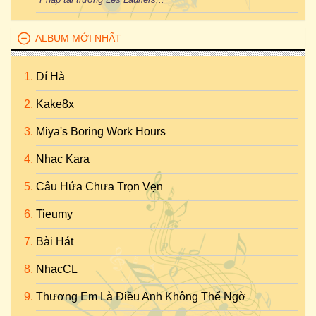
ALBUM MỚI NHẤT
Dí Hà
Kake8x
Miya's Boring Work Hours
Nhac Kara
Câu Hứa Chưa Trọn Vẹn
Tieumy
Bài Hát
NhạcCL
Thương Em Là Điều Anh Không Thể Ngờ