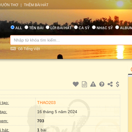
VƯỜN THƠ
|
THÊM BÀI HÁT
ALL
TÊN BÀI
LỜI BÀI HÁT
CA SỸ
NHẠC SỸ
ALBU
Gõ Tiếng Việt
 tạo:
THAO203
tạo:
16 tháng 5 năm 2024
xem:
703
i hát:
1
bài