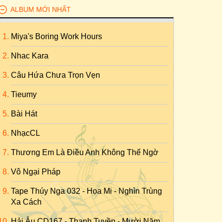
ALBUM MỚI NHẤT
Miya's Boring Work Hours
Nhac Kara
Câu Hứa Chưa Trọn Vẹn
Tieumy
Bài Hát
NhạcCL
Thương Em Là Điều Anh Không Thể Ngờ
Vô Ngại Pháp
Tape Thúy Nga 032 - Họa Mi - Nghìn Trùng
Xa Cách
Hải Âu CD167 - Thanh Tuyền - Mười Năm