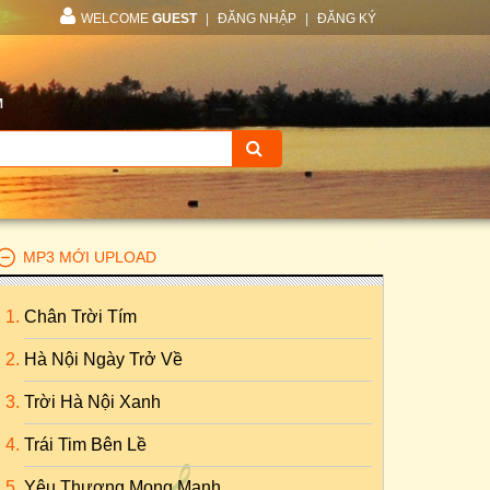
WELCOME
GUEST
|
ĐĂNG NHẬP
|
ĐĂNG KÝ
M
MP3 MỚI UPLOAD
Chân Trời Tím
Hà Nội Ngày Trở Về
Trời Hà Nội Xanh
Trái Tim Bên Lề
Yêu Thương Mong Manh