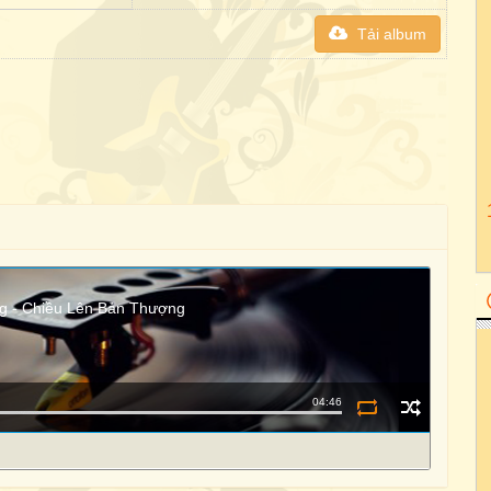
Tải album
ng - Chiều Lên Bản Thượng
04:46