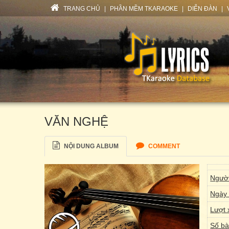
TRANG CHỦ
|
PHẦN MỀM TKARAOKE
|
DIỄN ĐÀN
|
VĂN NGHỆ
NỘI DUNG ALBUM
COMMENT
Người
Ngày 
Lượt 
Số bà