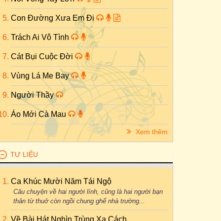
Con Đường Xưa Em Đi
Trách Ai Vô Tình
Cát Bụi Cuộc Đời
Vùng Lá Me Bay
Người Thầy
Áo Mới Cà Mau
Xem thêm
TƯ LIỆU
Ca Khúc Mười Năm Tái Ngộ
Câu chuyện về hai người lính, cũng là hai người bạn
thân từ thuở còn ngồi chung ghế nhà trường...
Về Bài Hát Nghìn Trùng Xa Cách