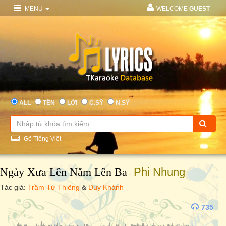
MENU
WELCOME
GUEST
ALL
TÊN
LỜI
C.SỸ
N.SỸ
Gõ Tiếng Việt
Ngày Xưa Lên Năm Lên Ba
Phi Nhung
-
Tác giả:
Trầm Tử Thiêng
&
Duy Khánh
735