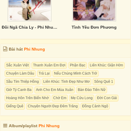
Đôi Ngã Chia Ly - Phi Nhung
Tình Yêu Đơn Phương
Bài hát
Phi Nhung
Sắc Xuân Việt
Thanh Xuân Em Đợi
Phận Bạc
Liên Khúc: Giận Hờn
Chuyện Làm Dâu
Trả Lại
Nếu Chúng Mình Cách Trở
Sầu Tím Thiệp Hồng
Liên Khúc: Tình Đẹp Như Mơ
Sông Quê 1
Giờ Tý Canh Ba
Anh Cho Em Mùa Xuân
Bàn Đào Tiên Nữ
Hoàng Hôn Trên Biển Nhớ
Chờ Em
Mẹ Cửu Long
Đời Con Gái
Giếng Quê
Chuyện Người Đẹp Đêm Trăng
Đồng Cảnh Ngộ
Album/playlist
Phi Nhung