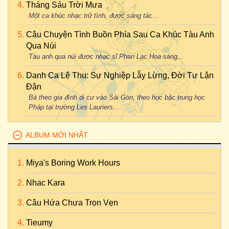
Tháng Sáu Trời Mưa
Một ca khúc nhạc trữ tình, được sáng tác...
Câu Chuyện Tình Buồn Phía Sau Ca Khúc Tàu Anh
Qua Núi
Tàu anh qua núi được nhạc sĩ Phan Lạc Hoa sáng...
Danh Ca Lệ Thu: Sự Nghiệp Lẫy Lừng, Đời Tư Lận
Đận
Bà theo gia đình di cư vào Sài Gòn, theo học bậc trung học
Pháp tại trường Les Lauriers...
ALBUM MỚI NHẤT
Miya's Boring Work Hours
Nhac Kara
Câu Hứa Chưa Trọn Vẹn
Tieumy