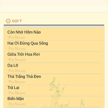
GỢI Ý
Còn Nhớ Hôm Nào
Phi Nhung
Hai Ơi Đừng Qua Sông
Phi Nhung
Giữa Trời Hoa Rơi
Phi Nhung
Dạ Lỡ
Phi Nhung
Thà Trắng Thà Đen
Phi Nhung
Trả Lại
Phi Nhung
Biển Mặn
Phi Nhung