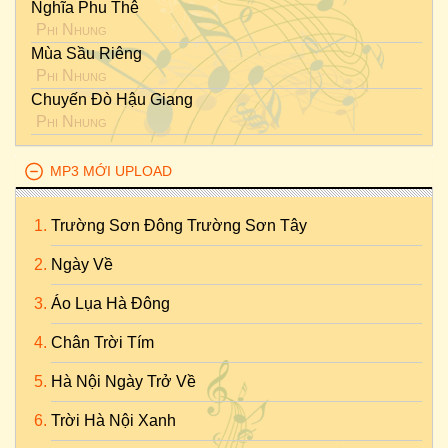
Nghĩa Phu Thê
Phi Nhung
Mùa Sầu Riêng
Phi Nhung
Chuyến Đò Hậu Giang
Phi Nhung
MP3 MỚI UPLOAD
Trường Sơn Đông Trường Sơn Tây
Ngày Về
Áo Lụa Hà Đông
Chân Trời Tím
Hà Nội Ngày Trở Về
Trời Hà Nội Xanh