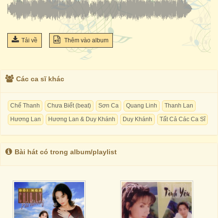
Tải về
Thêm vào album
Các ca sĩ khác
Chế Thanh
Chưa Biết (beat)
Sơn Ca
Quang Linh
Thanh Lan
Hương Lan
Hương Lan & Duy Khánh
Duy Khánh
Tất Cả Các Ca Sĩ
Bài hát có trong album/playlist