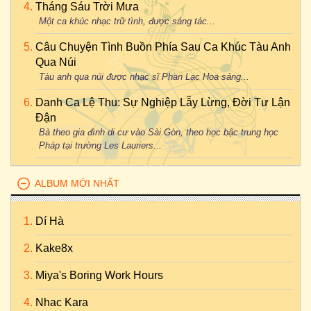
Tháng Sáu Trời Mưa
Một ca khúc nhạc trữ tình, được sáng tác...
Câu Chuyện Tình Buồn Phía Sau Ca Khúc Tàu Anh
Qua Núi
Tàu anh qua núi được nhạc sĩ Phan Lạc Hoa sáng...
Danh Ca Lệ Thu: Sự Nghiệp Lẫy Lừng, Đời Tư Lận
Đận
Bà theo gia đình di cư vào Sài Gòn, theo học bậc trung học
Pháp tại trường Les Lauriers...
ALBUM MỚI NHẤT
Dí Hà
Kake8x
Miya's Boring Work Hours
Nhac Kara