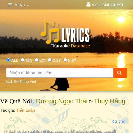
MENU
WELCOME
GUEST
ALL
TÊN
LỜI
C.SỸ
N.SỸ
Gõ Tiếng Việt
Về Quê Nội
Dương Ngọc Thái
Thuý Hằng
-
Ft
Tác giả:
Tiến Luân
736