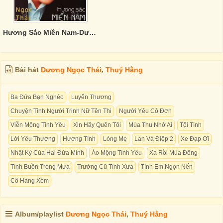
Hương Sắc Miền Nam-Dương Ngọc Thái
Bài hát
Dương Ngọc Thái
,
Thuý Hằng
Ba Đứa Bạn Nghèo
Luyến Thương
Chuyện Tình Người Trinh Nữ Tên Thi
Người Yêu Cô Đơn
Viễn Mộng Tình Yêu
Xin Hãy Quên Tôi
Mùa Thu Nhớ Ai
Tội Tình
Lời Yêu Thương
Hương Tình
Lòng Mẹ
Lan Và Điệp 2
Xe Đạp Ơi
Nhật Ký Của Hai Đứa Mình
Ảo Mộng Tình Yêu
Xa Rồi Mùa Đông
Tình Buồn Trong Mưa
Trường Cũ Tình Xưa
Tình Em Ngọn Nến
Cô Hàng Xóm
Album/playlist
Dương Ngọc Thái
,
Thuý Hằng