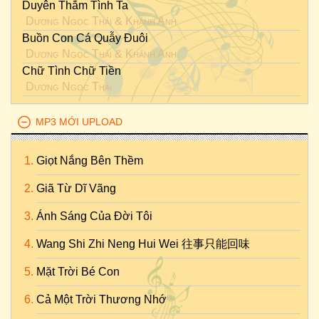
Duyên Thắm Tình Ta
Dương Ngọc Thái
&
Khánh Anh
Buồn Con Cá Quẫy Đuôi
Dương Ngọc Thái
&
Khánh Anh
Chữ Tình Chữ Tiền
Dương Ngọc Thái
MP3 MỚI UPLOAD
Giọt Nắng Bên Thềm
Giã Từ Dĩ Vãng
Ánh Sáng Của Đời Tôi
Wang Shi Zhi Neng Hui Wei 往事只能回味
Mặt Trời Bé Con
Cả Một Trời Thương Nhớ