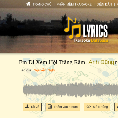
TRANG CHỦ
|
PHẦN MỀM TKARAOKE
|
DIỄN ĐÀN
|
Em Đi Xem Hội Trăng Rằm
Anh Dũng
-
F
Tác giả:
Nguyễn Nghị
Tải về
Thêm vào album
Mã Nhúng