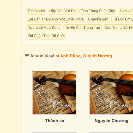
The Model
Hãy Đến Với Em
Tình Trong Phút Giây
Sa Mạc 
Em Đến Thăm Anh Một Chiều Mưa
Chuyển Bến
Từ Lúc Em Đ
Ngủ Suốt Mùa Đông
Từ Độ Ánh Trăng Tàn
Còn Trong Nỗi N
Khi Cuộc Tình Đã Chết
Album/playlist
Anh Dũng
,
Quỳnh Hương
Thánh ca
Nguyên Chương