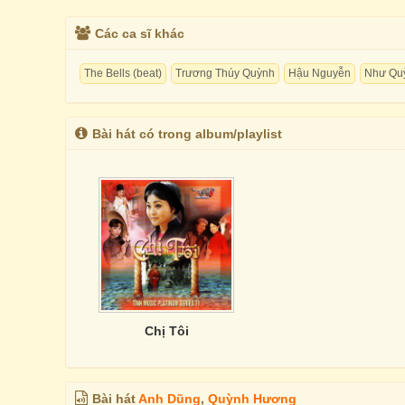
Các ca sĩ khác
The Bells (beat)
Trương Thúy Quỳnh
Hậu Nguyễn
Như Qu
Bài hát có trong album/playlist
Chị Tôi
Bài hát
Anh Dũng
,
Quỳnh Hương