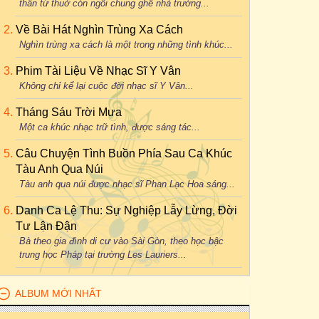
thân từ thuở còn ngồi chung ghế nhà trường...
Về Bài Hát Nghìn Trùng Xa Cách
Nghìn trùng xa cách là một trong những tình khúc...
Phim Tài Liệu Về Nhạc Sĩ Y Vân
Không chỉ kể lại cuộc đời nhạc sĩ Y Vân...
Tháng Sáu Trời Mưa
Một ca khúc nhạc trữ tình, được sáng tác...
Câu Chuyện Tình Buồn Phía Sau Ca Khúc
Tàu Anh Qua Núi
Tàu anh qua núi được nhạc sĩ Phan Lạc Hoa sáng...
Danh Ca Lệ Thu: Sự Nghiệp Lẫy Lừng, Đời
Tư Lận Đận
Bà theo gia đình di cư vào Sài Gòn, theo học bậc
trung học Pháp tại trường Les Lauriers...
ALBUM MỚI NHẤT