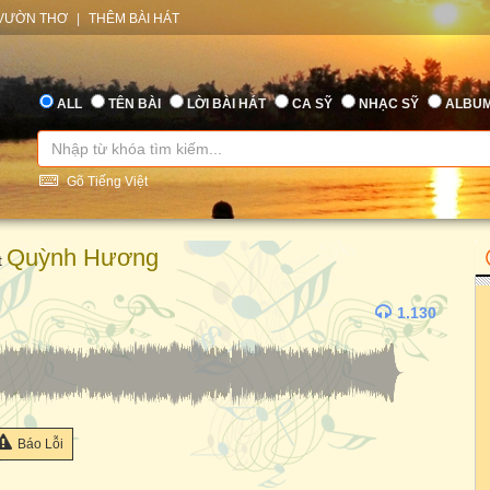
VƯỜN THƠ
|
THÊM BÀI HÁT
ALL
TÊN BÀI
LỜI BÀI HÁT
CA SỸ
NHẠC SỸ
ALBU
Gõ Tiếng Việt
Quỳnh Hương
t
1.130
Báo Lỗi