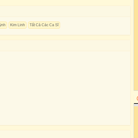
ỳnh
Kim Linh
Tất Cả Các Ca Sĩ