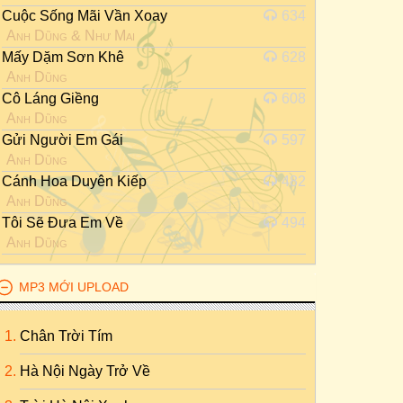
Cuộc Sống Mãi Vần Xoay
634
Anh Dũng
&
Như Mai
Mấy Dặm Sơn Khê
628
Anh Dũng
Cô Láng Giềng
608
Anh Dũng
Gửi Người Em Gái
597
Anh Dũng
Cánh Hoa Duyên Kiếp
482
Anh Dũng
Tôi Sẽ Đưa Em Về
494
Anh Dũng
MP3 MỚI UPLOAD
Chân Trời Tím
Hà Nội Ngày Trở Về