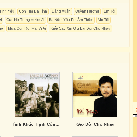
Tình Yêu
Con Tim Đa Tình
Dáng Xuân
Quỳnh Hương
Em Tôi
i
Cúc Nở Trong Vườn Ai
Ba Năm Yêu Em Âm Thầm
Mẹ Tôi
hớ
Mưa Còn Rơi Mãi Vì Ai
Kiếp Sau Xin Giữ Lại Đời Cho Nhau
Tình Khúc Trịnh Công Sơn - Lặng Lẽ Nơi Này
Giữ Đời Cho Nhau