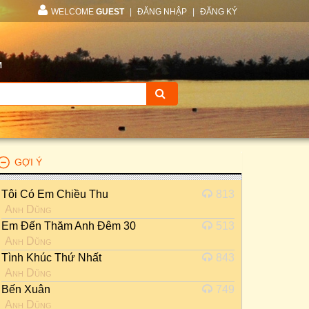
WELCOME
GUEST
|
ĐĂNG NHẬP
|
ĐĂNG KÝ
M
GỢI Ý
Tôi Có Em Chiều Thu
813
Anh Dũng
Em Đến Thăm Anh Đêm 30
513
Anh Dũng
Tình Khúc Thứ Nhất
843
Anh Dũng
Bến Xuân
749
Anh Dũng