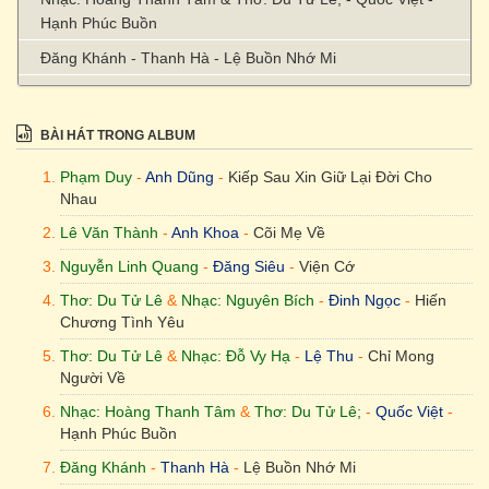
Hạnh Phúc Buồn
Đăng Khánh - Thanh Hà - Lệ Buồn Nhớ Mi
Trần Duy Đức - Trần Thái Hoà - Dòng Suối Trăm Năm
? - Tuấn Ngọc - Xin Rửa Tội Tôi
BÀI HÁT TRONG ALBUM
? - Lệ Thu - Ta Tiếc Thiên Đàng Sớm Lập Xong
Phạm Duy
-
Anh Dũng
-
Kiếp Sau Xin Giữ Lại Đời Cho
Nhau
Lê Văn Thành
-
Anh Khoa
-
Cõi Mẹ Về
Nguyễn Linh Quang
-
Đăng Siêu
-
Viện Cớ
Thơ: Du Tử Lê
&
Nhạc: Nguyên Bích
-
Đinh Ngọc
-
Hiến
Chương Tình Yêu
Thơ: Du Tử Lê
&
Nhạc: Đỗ Vy Hạ
-
Lệ Thu
-
Chỉ Mong
Người Về
Nhạc: Hoàng Thanh Tâm
&
Thơ: Du Tử Lê;
-
Quốc Việt
-
Hạnh Phúc Buồn
Đăng Khánh
-
Thanh Hà
-
Lệ Buồn Nhớ Mi