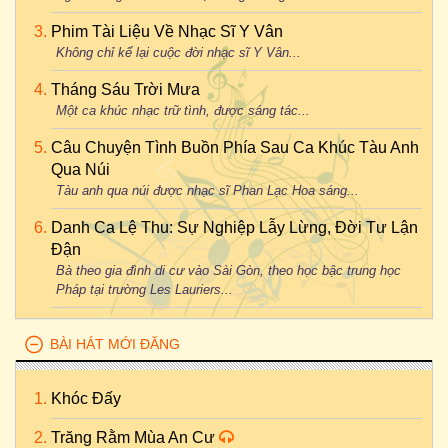
Phim Tài Liệu Về Nhạc Sĩ Y Vân
Không chỉ kể lại cuộc đời nhạc sĩ Y Vân...
Tháng Sáu Trời Mưa
Một ca khúc nhạc trữ tình, được sáng tác...
Câu Chuyện Tình Buồn Phía Sau Ca Khúc Tàu Anh
Qua Núi
Tàu anh qua núi được nhạc sĩ Phan Lạc Hoa sáng...
Danh Ca Lệ Thu: Sự Nghiệp Lẫy Lừng, Đời Tư Lận
Đận
Bà theo gia đình di cư vào Sài Gòn, theo học bậc trung học
Pháp tại trường Les Lauriers...
BÀI HÁT MỚI ĐĂNG
Khóc Đấy
Trăng Rằm Mùa An Cư