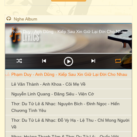
Nghe Album
Phạm Duy - Anh Dũng - Kiếp Sau Xin Giữ Lại Đời Cho Nhau
Phạm Duy - Anh Dũng - Kiếp Sau Xin Giữ Lại Đời Cho Nhau
Lê Văn Thành - Anh Khoa - Cõi Mẹ Về
Nguyễn Linh Quang - Đăng Siêu - Viện Cớ
Thơ: Du Tử Lê & Nhạc: Nguyên Bích - Đinh Ngọc - Hiến
Chương Tình Yêu
Thơ: Du Tử Lê & Nhạc: Đỗ Vy Hạ - Lệ Thu - Chỉ Mong Người
Về
Nhạc: Hoàng Thanh Tâm & Thơ: Du Tử Lê; - Quốc Việt -