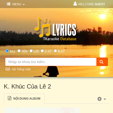
MENU
WELCOME
GUEST
ALL
TÊN
LỜI
C.SỸ
N.SỸ
Gõ Tiếng Việt
K. Khúc Của Lê 2
NỘI DUNG ALBUM