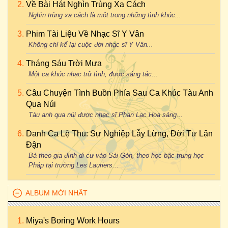
Về Bài Hát Nghìn Trùng Xa Cách
Nghìn trùng xa cách là một trong những tình khúc...
Phim Tài Liệu Về Nhạc Sĩ Y Vân
Không chỉ kể lại cuộc đời nhạc sĩ Y Vân...
Tháng Sáu Trời Mưa
Một ca khúc nhạc trữ tình, được sáng tác...
Câu Chuyện Tình Buồn Phía Sau Ca Khúc Tàu Anh
Qua Núi
Tàu anh qua núi được nhạc sĩ Phan Lạc Hoa sáng...
Danh Ca Lệ Thu: Sự Nghiệp Lẫy Lừng, Đời Tư Lận
Đận
Bà theo gia đình di cư vào Sài Gòn, theo học bậc trung học
Pháp tại trường Les Lauriers...
ALBUM MỚI NHẤT
Miya's Boring Work Hours