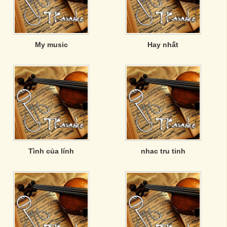
My music
Hay nhất
Tình của lính
nhac tru tinh