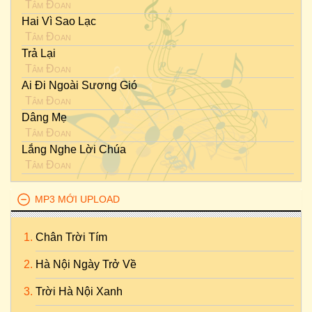
Tâm Đoan
Hai Vì Sao Lạc
Tâm Đoan
Trả Lại
Tâm Đoan
Ai Đi Ngoài Sương Gió
Tâm Đoan
Dâng Mẹ
Tâm Đoan
Lắng Nghe Lời Chúa
Tâm Đoan
MP3 MỚI UPLOAD
Chân Trời Tím
Hà Nội Ngày Trở Về
Trời Hà Nội Xanh