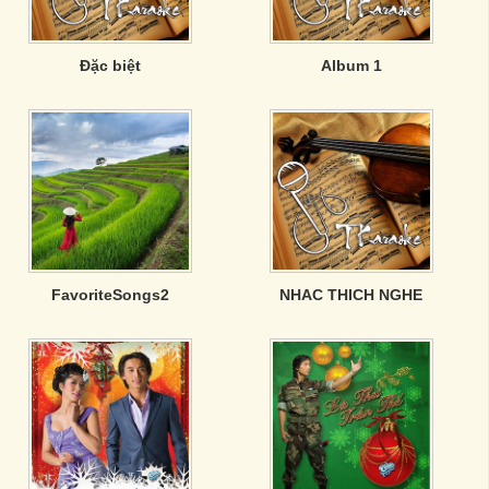
Đặc biệt
Album 1
FavoriteSongs2
NHAC THICH NGHE