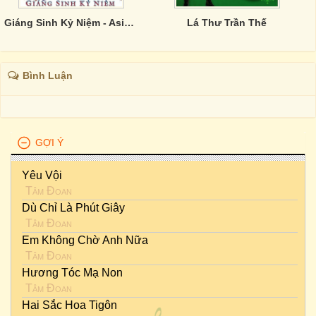
Giáng Sinh Kỷ Niệm - Asia CD 325
Lá Thư Trần Thế
Bình Luận
GỢI Ý
Yêu Vội
Tâm Đoan
Dù Chỉ Là Phút Giây
Tâm Đoan
Em Không Chờ Anh Nữa
Tâm Đoan
Hương Tóc Mạ Non
Tâm Đoan
Hai Sắc Hoa Tigôn