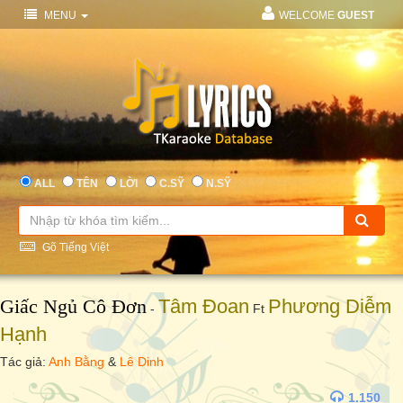
MENU
WELCOME
GUEST
ALL
TÊN
LỜI
C.SỸ
N.SỸ
Gõ Tiếng Việt
Giấc Ngủ Cô Đơn
Tâm Đoan
Phương Diễm
-
Ft
Hạnh
Tác giả:
Anh Bằng
&
Lê Dinh
1.150