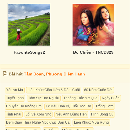
FavoriteSongs2
Đò Chiều - TNCD329
Bài hát
Tâm Đoan
,
Phương Diễm Hạnh
Yêu và Mơ
Liên Khúc Giận Hờn & Đêm Cuối
60 Năm Cuộc Đời
Tuyết Lạnh
Tâm Sự Cho Người
Thoáng Giấc Mơ Qua
Ngày Buồn
Chuyến Đò Không Em
Lk Màu Hoa Bí, Tuổi Học Trò
Trống Cơm
Tình Phai
Lối Về Xóm Nhỏ
Nếu Anh Đừng Hẹn
Hình Bóng Cũ
Đêm Giao Thừa Nghe Một Khúc Dân Ca
Liên Khúc: Mưa Rừng