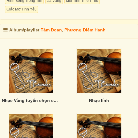
Hình Bóng Trong Tim
Xa Vắng
Mối Tình Thiên Thu
Giấc Mơ Tình Yêu
Album/playlist
Tâm Đoan
,
Phương Diễm Hạnh
Nhạc Vàng tuyển chọn của Phương Anh
Nhạc lính