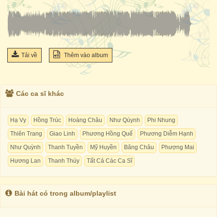
Tải về
Thêm vào album
Các ca sĩ khác
Hạ Vy
Hồng Trúc
Hoàng Châu
Như Qùynh
Phi Nhung
Thiên Trang
Giao Linh
Phương Hồng Quế
Phương Diễm Hạnh
Như Quỳnh
Thanh Tuyền
Mỹ Huyền
Băng Châu
Phượng Mai
Hương Lan
Thanh Thúy
Tất Cả Các Ca Sĩ
Bài hát có trong album/playlist