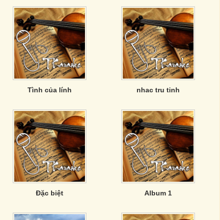
Tình của lính
nhac tru tinh
Đặc biệt
Album 1