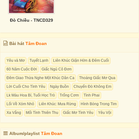
Đò Chiều - TNCD329
Bài hát
Tâm Đoan
Yêu và Mơ
Tuyết Lạnh
Liên Khúc Giận Hờn & Đêm Cuối
60 Năm Cuộc Đời
Giấc Ngủ Cô Đơn
Đêm Giao Thừa Nghe Một Khúc Dân Ca
Thoáng Giấc Mơ Qua
Lời Cuối Cho Tình Yêu
Ngày Buồn
Chuyến Đò Không Em
Lk Màu Hoa Bí, Tuổi Học Trò
Trống Cơm
Tình Phai
Lối Về Xóm Nhỏ
Liên Khúc: Mưa Rừng
Hình Bóng Trong Tim
Xa Vắng
Mối Tình Thiên Thu
Giấc Mơ Tình Yêu
Yêu Vội
Album/playlist
Tâm Đoan