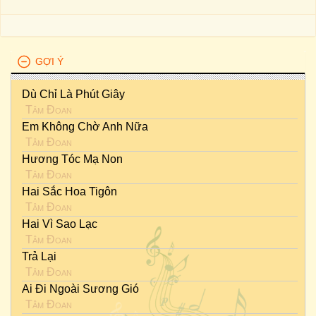
GỢI Ý
Dù Chỉ Là Phút Giây
Tâm Đoan
Em Không Chờ Anh Nữa
Tâm Đoan
Hương Tóc Mạ Non
Tâm Đoan
Hai Sắc Hoa Tigôn
Tâm Đoan
Hai Vì Sao Lạc
Tâm Đoan
Trả Lại
Tâm Đoan
Ai Đi Ngoài Sương Gió
Tâm Đoan