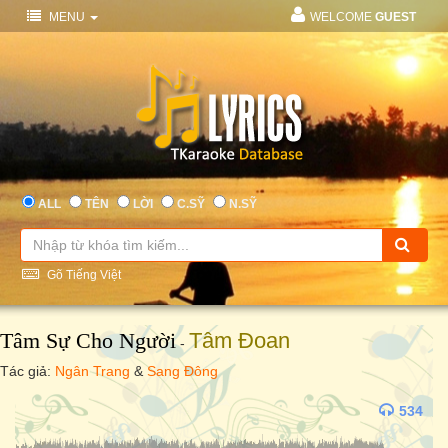
MENU
WELCOME
GUEST
ALL
TÊN
LỜI
C.SỸ
N.SỸ
Gõ Tiếng Việt
Tâm Sự Cho Người
Tâm Đoan
-
Tác giả:
Ngân Trang
&
Sang Đông
534