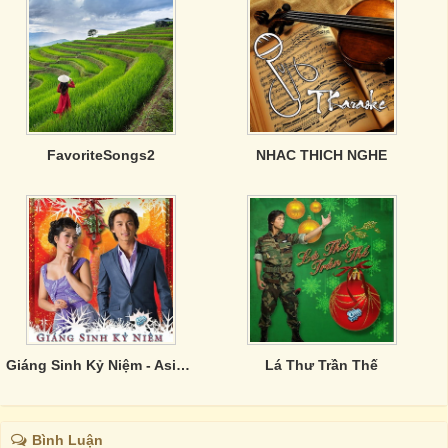
FavoriteSongs2
NHAC THICH NGHE
Giáng Sinh Kỷ Niệm - Asia CD 325
Lá Thư Trần Thế
Bình Luận