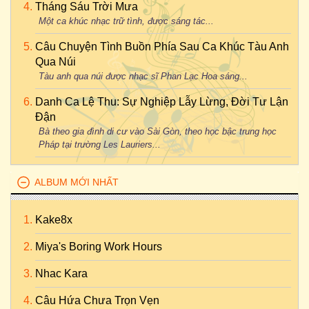
Tháng Sáu Trời Mưa
Một ca khúc nhạc trữ tình, được sáng tác...
Câu Chuyện Tình Buồn Phía Sau Ca Khúc Tàu Anh
Qua Núi
Tàu anh qua núi được nhạc sĩ Phan Lạc Hoa sáng...
Danh Ca Lệ Thu: Sự Nghiệp Lẫy Lừng, Đời Tư Lận
Đận
Bà theo gia đình di cư vào Sài Gòn, theo học bậc trung học
Pháp tại trường Les Lauriers...
ALBUM MỚI NHẤT
Kake8x
Miya's Boring Work Hours
Nhac Kara
Câu Hứa Chưa Trọn Vẹn