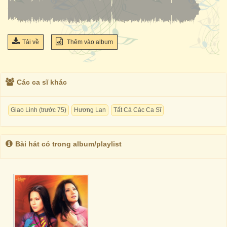
Tải về
Thêm vào album
Các ca sĩ khác
Giao Linh (trước 75)
Hương Lan
Tất Cả Các Ca Sĩ
Bài hát có trong album/playlist