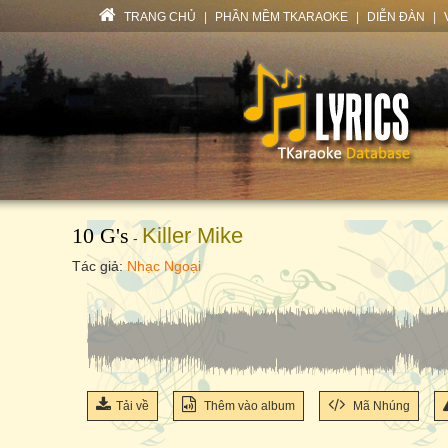
TRANG CHỦ
|
PHẦN MỀM TKARAOKE
|
DIỄN ĐÀN
|
10 G's
Killer Mike
-
Tác giả:
Nhạc Ngoại
Tải về
Thêm vào album
Mã Nhúng