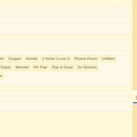
ler
Dragon
Animal
U Know I Love U
Rhyme Room
Untitled
f Dope)
Monster
Ric Flair
Rap Is Dead
So Glorious
ie