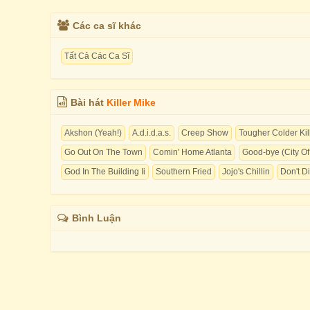
Các ca sĩ khác
Tất Cả Các Ca Sĩ
Bài hát
Killer Mike
Akshon (Yeah!)
A.d.i.d.a.s.
Creep Show
Tougher Colder Kil
Go Out On The Town
Comin' Home Atlanta
Good-bye (City O
God In The Building Ii
Southern Fried
Jojo's Chillin
Don't D
Bình Luận