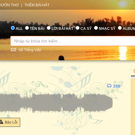
VƯỜN THƠ
|
THÊM BÀI HÁT
ALL
TÊN BÀI
LỜI BÀI HÁT
CA SỸ
NHẠC SỸ
ALBU
Gõ Tiếng Việt
388
Báo Lỗi