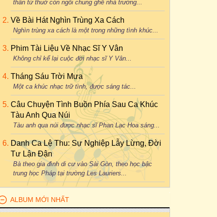
thân từ thuở còn ngồi chung ghế nhà trường...
Về Bài Hát Nghìn Trùng Xa Cách
Nghìn trùng xa cách là một trong những tình khúc...
Phim Tài Liệu Về Nhạc Sĩ Y Vân
Không chỉ kể lại cuộc đời nhạc sĩ Y Vân...
Tháng Sáu Trời Mưa
Một ca khúc nhạc trữ tình, được sáng tác...
Câu Chuyện Tình Buồn Phía Sau Ca Khúc
Tàu Anh Qua Núi
Tàu anh qua núi được nhạc sĩ Phan Lạc Hoa sáng...
Danh Ca Lệ Thu: Sự Nghiệp Lẫy Lừng, Đời
Tư Lận Đận
Bà theo gia đình di cư vào Sài Gòn, theo học bậc
trung học Pháp tại trường Les Lauriers...
ALBUM MỚI NHẤT