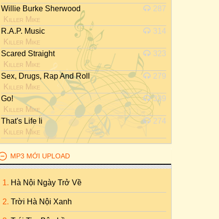
Willie Burke Sherwood
287
Killer Mike
R.a.p. Music
314
Killer Mike
Scared Straight
323
Killer Mike
Sex, Drugs, Rap And Roll
279
Killer Mike
Go!
339
Killer Mike
That's Life Ii
274
Killer Mike
MP3 MỚI UPLOAD
Hà Nội Ngày Trở Về
Trời Hà Nội Xanh