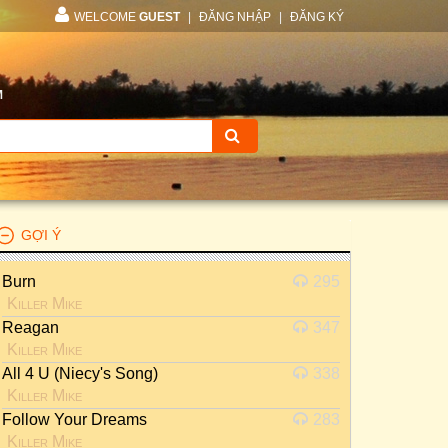
WELCOME
GUEST
|
ĐĂNG NHẬP
|
ĐĂNG KÝ
M
GỢI Ý
Burn
295
Killer Mike
Reagan
347
Killer Mike
All 4 U (Niecy's Song)
338
Killer Mike
Follow Your Dreams
283
Killer Mike