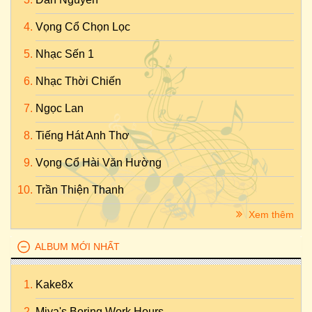
Vọng Cổ Chọn Lọc
Nhạc Sến 1
Nhạc Thời Chiến
Ngọc Lan
Tiếng Hát Anh Thơ
Vọng Cổ Hài Văn Hường
Trần Thiện Thanh
Xem thêm
ALBUM MỚI NHẤT
Kake8x
Miya's Boring Work Hours