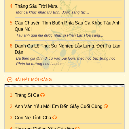
Tháng Sáu Trời Mưa
Một ca khúc nhạc trữ tình, được sáng tác...
Câu Chuyện Tình Buồn Phía Sau Ca Khúc Tàu Anh
Qua Núi
Tàu anh qua núi được nhạc sĩ Phan Lạc Hoa sáng...
Danh Ca Lệ Thu: Sự Nghiệp Lẫy Lừng, Đời Tư Lận
Đận
Bà theo gia đình di cư vào Sài Gòn, theo học bậc trung học
Pháp tại trường Les Lauriers...
BÀI HÁT MỚI ĐĂNG
Tráng Sĩ Ca
Anh Vẫn Yêu Mỗi Em Đến Giây Cuối Cùng
Con Nợ Tình Cha
Thương Chồng Yêu Của Em