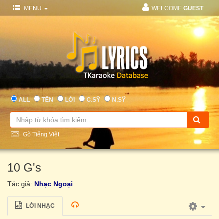
MENU
WELCOME
GUEST
ALL
TÊN
LỜI
C.SỸ
N.SỸ
Gõ Tiếng Việt
10 G's
Tác giả:
Nhạc Ngoại
LỜI NHẠC