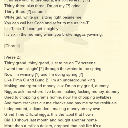
I can see your future nigga, it involves testifying
Thirty-three plus three, I'm on my [?] grind
Thirty-three [?] so am I
White girl, white girl, sitting right beside me
You can call her Coco and refer to me as Ice-T
Ice-T, Ice-T, I can get it nightly
It's six in the morning when you broke niggas yawning.
[Chorus]
[Verse 2:]
Thirty grand, thirty grand, just to be on TV screens
I went from slingin' [?] through the winter to the spring
Now I'm winning [?] and I'm doing spring [?]
Like Pimp C and Bung B, I'm an underground king
Making underground money 'cuz I'm on my grind, dummy
Niggas ask me where I've been: making fucking money, dummy
Used to chopping grams homie, now I'm chopping syllables
And them crackers cut me checks and pay me some residuals
Independent, indipendent, making money on my own
Grind Time Official nigga, this the label that I own
Did 10 shows last month and bought another home
More than a million dollars, dropped that shit like it's a