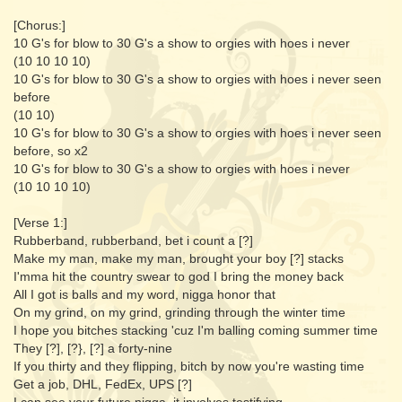
[Chorus:]
10 G's for blow to 30 G's a show to orgies with hoes i never
(10 10 10 10)
10 G's for blow to 30 G's a show to orgies with hoes i never seen
before
(10 10)
10 G's for blow to 30 G's a show to orgies with hoes i never seen
before, so x2
10 G's for blow to 30 G's a show to orgies with hoes i never
(10 10 10 10)
[Verse 1:]
Rubberband, rubberband, bet i count a [?]
Make my man, make my man, brought your boy [?] stacks
I'mma hit the country swear to god I bring the money back
All I got is balls and my word, nigga honor that
On my grind, on my grind, grinding through the winter time
I hope you bitches stacking 'cuz I'm balling coming summer time
They [?], [?}​, [?] a forty-nine
If you thirty and they flipping, bitch by now you're wasting time
Get a job, DHL, FedEx, UPS [?]