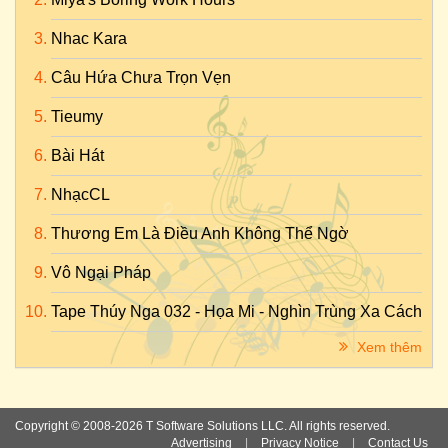
Nhac Kara
Câu Hứa Chưa Trọn Vẹn
Tieumy
Bài Hát
NhạcCL
Thương Em Là Điều Anh Không Thể Ngờ
Vô Ngại Pháp
Tape Thúy Nga 032 - Họa Mi - Nghìn Trùng Xa Cách
Xem thêm
Copyright © 2008-2026 T Software Solutions LLC. All rights reserved.
Advertising
|
Privacy Notice
|
Contact Us