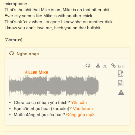
microphone
That's the shit that Mike is on, Mike is on that other shit
Ever city seems like Mike is with another chick
That's ok 'cuz when I'm gone I know she on another dick
I know you don't love me, bitch you on that bullshit.
[Chrorus]
Nghe nhạc
DL
Link
Killer Mike
Chưa có ca sĩ bạn yêu thích?
Yêu cầu
Bạn cần nhạc beat (karaoke)?
Vào forum
Muốn đăng nhạc của bạn?
Đóng góp mp3