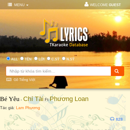
MENU
WELCOME
GUEST
ALL
TÊN
LỜI
C.SỸ
N.SỸ
Gõ Tiếng Việt
Bé Yêu
Chí Tài
Phương Loan
-
Ft
Tác giả:
Lam Phương
828