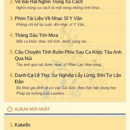
Về Bài Hát Nghìn Trùng Xa Cách
Nghìn trùng xa cách là một trong những tình khúc...
Phim Tài Liệu Về Nhạc Sĩ Y Vân
Không chỉ kể lại cuộc đời nhạc sĩ Y Vân...
Tháng Sáu Trời Mưa
Một ca khúc nhạc trữ tình, được sáng tác...
Câu Chuyện Tình Buồn Phía Sau Ca Khúc Tàu Anh
Qua Núi
Tàu anh qua núi được nhạc sĩ Phan Lạc Hoa sáng...
Danh Ca Lệ Thu: Sự Nghiệp Lẫy Lừng, Đời Tư Lận
Đận
Bà theo gia đình di cư vào Sài Gòn, theo học bậc trung học
Pháp tại trường Les Lauriers...
ALBUM MỚI NHẤT
Kake8x