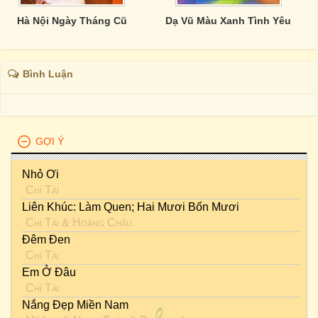
Hà Nội Ngày Tháng Cũ
Dạ Vũ Màu Xanh Tình Yêu
Bình Luận
GỢI Ý
Nhỏ Ơi
Chí Tài
Liên Khúc: Làm Quen; Hai Mươi Bốn Mươi
Chí Tài
&
Hoàng Châu
Đêm Đen
Chí Tài
Em Ở Đâu
Chí Tài
Nắng Đẹp Miền Nam