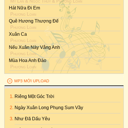
Mỹ Lan
&
Ngọc Thúy
&
Phương Loan
Hát Nữa Đi Em
Phương Loan
Quê Hương Thượng Đế
Phương Loan
Xuân Ca
Phương Loan
Nếu Xuân Này Vắng Anh
Phương Loan
Mùa Hoa Anh Đào
Phương Loan
MP3 MỚI UPLOAD
Riêng Một Góc Trời
Ngày Xuân Long Phụng Sum Vầy
Như Đã Dấu Yêu