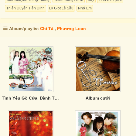
Thiên Duyên Tiền Định
Lk Giọt Lệ Sầu
Nhớ Em
Album/playlist
Chí Tài
,
Phương Loan
Tình Yêu Gõ Cửa, Đành Thôi Ngậm Ngùi
Album cưới