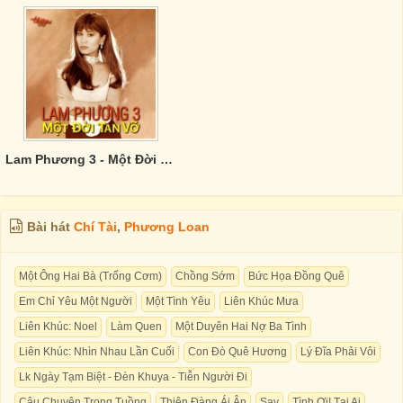
Lam Phương 3 - Một Đời Tan Vỡ
Bài hát
Chí Tài
,
Phương Loan
Một Ông Hai Bà (Trống Cơm)
Chồng Sớm
Bức Họa Đồng Quê
Em Chỉ Yêu Một Người
Một Tình Yêu
Liên Khúc Mưa
Liên Khúc: Noel
Làm Quen
Một Duyên Hai Nợ Ba Tình
Liên Khúc: Nhìn Nhau Lần Cuối
Con Đò Quê Hương
Lý Đĩa Phải Vôi
Lk Ngày Tạm Biệt - Ðèn Khuya - Tiễn Người Ði
Câu Chuyện Trong Tuồng
Thiên Đàng Ái Ân
Say
Tình Ơi! Tại Ai