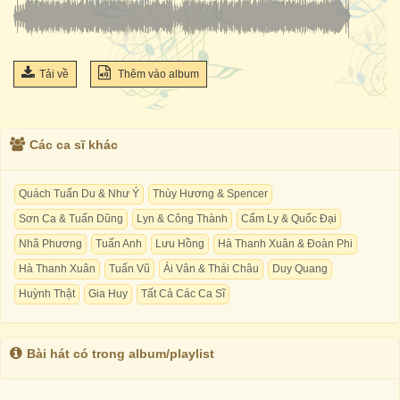
Tải về
Thêm vào album
Các ca sĩ khác
Quách Tuấn Du & Như Ý
Thùy Hương & Spencer
Sơn Ca & Tuấn Dũng
Lyn & Công Thành
Cẩm Ly & Quốc Đại
Nhã Phương
Tuấn Anh
Lưu Hồng
Hà Thanh Xuân & Đoàn Phi
Hà Thanh Xuân
Tuấn Vũ
Ái Vân & Thái Châu
Duy Quang
Huỳnh Thật
Gia Huy
Tất Cả Các Ca Sĩ
Bài hát có trong album/playlist