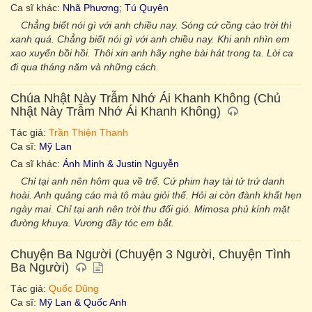
Ca sĩ khác:
Nhã Phương
;
Tú Quyên
Chẳng biết nói gì với anh chiều nay. Sóng cứ cồng cào trời thì
xanh quá. Chẳng biết nói gì với anh chiều nay. Khi anh nhìn em
xao xuyến bồi hồi. Thôi xin anh hãy nghe bài hát trong ta. Lời ca
đi qua tháng năm và những cách.
Chúa Nhật Này Trẫm Nhớ Ái Khanh Không (Chủ
Nhật Này Trẫm Nhớ Ái Khanh Không)
Tác giả:
Trần Thiện Thanh
Ca sĩ:
Mỹ Lan
Ca sĩ khác:
Ánh Minh & Justin Nguyễn
Chỉ tại anh nên hôm qua về trể. Cứ phim hay tài tử trứ danh
hoài. Anh quảng cáo mà tô màu giỏi thế. Hỏi ai còn đành khất hẹn
ngày mai. Chỉ tại anh nên trời thu đổi gió. Mimosa phủ kính mặt
đường khuya. Vương đầy tóc em bắt.
Chuyện Ba Người (Chuyện 3 Người, Chuyện Tình
Ba Người)
Tác giả:
Quốc Dũng
Ca sĩ:
Mỹ Lan & Quốc Anh