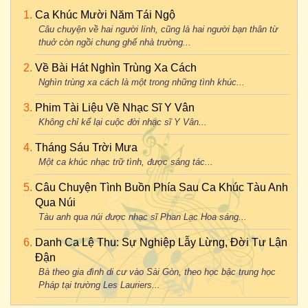
Ca Khúc Mười Năm Tái Ngộ
Câu chuyện về hai người lính, cũng là hai người bạn thân từ
thuở còn ngồi chung ghế nhà trường...
Về Bài Hát Nghìn Trùng Xa Cách
Nghìn trùng xa cách là một trong những tình khúc...
Phim Tài Liệu Về Nhạc Sĩ Y Vân
Không chỉ kể lại cuộc đời nhạc sĩ Y Vân...
Tháng Sáu Trời Mưa
Một ca khúc nhạc trữ tình, được sáng tác...
Câu Chuyện Tình Buồn Phía Sau Ca Khúc Tàu Anh
Qua Núi
Tàu anh qua núi được nhạc sĩ Phan Lạc Hoa sáng...
Danh Ca Lệ Thu: Sự Nghiệp Lẫy Lừng, Đời Tư Lận
Đận
Bà theo gia đình di cư vào Sài Gòn, theo học bậc trung học
Pháp tại trường Les Lauriers...