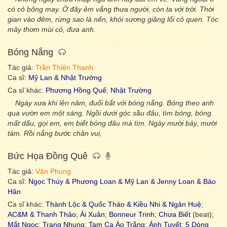
có cỏ bông may. Ở đây êm vắng thưa người, còn ta với trời. Thời
gian vào đêm, rừng sao là nến, khói sương giăng lối cỏ quen. Tóc
mây thơm mùi cỏ, đưa anh.
Bóng Nắng
Tác giả:
Trần Thiện Thanh
Ca sĩ:
Mỹ Lan & Nhật Trường
Ca sĩ khác:
Phương Hồng Quế
;
Nhật Trường
Ngày xưa khi lên năm, đuổi bắt với bóng nắng. Bóng theo anh
qua vườn em một sáng. Ngồi dưới góc sầu đâu, tìm bóng, bóng
mất dấu, gọi em, em biết bóng đâu mà tìm. Ngày mười bảy, mười
tám. Rồi nắng bước chân vui,
Bức Họa Đồng Quê
Tác giả:
Văn Phụng
Ca sĩ:
Ngọc Thúy & Phương Loan & Mỹ Lan & Jenny Loan & Bảo
Hân
Ca sĩ khác:
Thành Lộc & Quốc Thảo & Kiều Nhi & Ngân Huệ
;
AC&M & Thanh Thảo
;
Ái Xuân
;
Bonneur Trinh
;
Chưa Biết
(beat);
Mắt Ngọc
;
Trang Nhung
;
Tam Ca Áo Trắng
;
Ánh Tuyết
;
5 Dòng