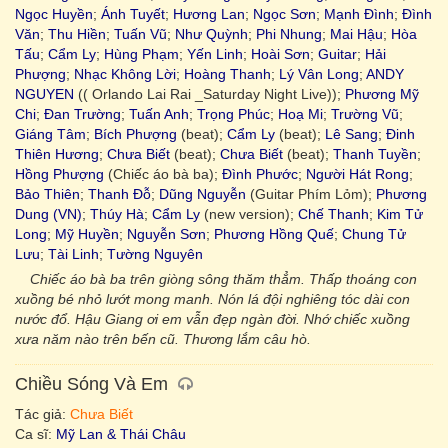
Ngọc Huyền
;
Ánh Tuyết
;
Hương Lan
;
Ngọc Sơn
;
Mạnh Đình
;
Đình
Văn
;
Thu Hiền
;
Tuấn Vũ
;
Như Quỳnh
;
Phi Nhung
;
Mai Hậu
;
Hòa
Tấu
;
Cẩm Ly
;
Hùng Phạm
;
Yến Linh
;
Hoài Sơn
;
Guitar
;
Hải
Phượng
;
Nhạc Không Lời
;
Hoàng Thanh
;
Lý Vân Long
;
ANDY
NGUYEN
(( Orlando Lai Rai _Saturday Night Live));
Phương Mỹ
Chi
;
Đan Trường
;
Tuấn Anh
;
Trọng Phúc
;
Hoạ Mi
;
Trường Vũ
;
Giáng Tâm
;
Bích Phượng
(beat);
Cẩm Ly
(beat);
Lê Sang
;
Đinh
Thiên Hương
;
Chưa Biết
(beat);
Chưa Biết
(beat);
Thanh Tuyền
;
Hồng Phượng
(Chiếc áo bà ba);
Đình Phước
;
Người Hát Rong
;
Bảo Thiên
;
Thanh Đỗ
;
Dũng Nguyễn
(Guitar Phím Lỏm);
Phương
Dung (VN)
;
Thúy Hà
;
Cẩm Ly
(new version);
Chế Thanh
;
Kim Tử
Long
;
Mỹ Huyền
;
Nguyễn Sơn
;
Phương Hồng Quế
;
Chung Tử
Lưu
;
Tài Linh
;
Tường Nguyên
Chiếc áo bà ba trên giòng sông thăm thẳm. Thấp thoáng con
xuồng bé nhỏ lướt mong manh. Nón lá đội nghiêng tóc dài con
nước đổ. Hậu Giang ơi em vẫn đẹp ngàn đời. Nhớ chiếc xuồng
xưa năm nào trên bến cũ. Thương lắm câu hò.
Chiều Sóng Và Em
Tác giả:
Chưa Biết
Ca sĩ:
Mỹ Lan & Thái Châu