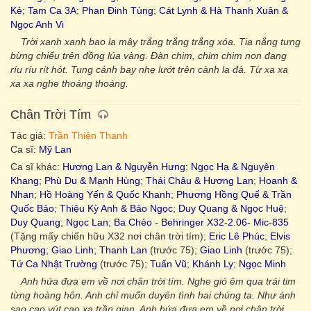
Kẻ
;
Tam Ca 3A
;
Phan Đinh Tùng
;
Cát Lynh & Hà Thanh Xuân &
Ngọc Anh Vi
Trời xanh xanh bao la mây trắng trắng trắng xóa. Tia nắng tưng
bừng chiếu trên đồng lúa vàng. Ðàn chim, chim chim non đang
ríu ríu rít hót. Tung cánh bay nhẹ lướt trên cành la đà. Từ xa xa
xa xa nghe thoáng thoáng.
Chân Trời Tím
Tác giả:
Trần Thiện Thanh
Ca sĩ:
Mỹ Lan
Ca sĩ khác:
Hương Lan & Nguyễn Hưng
;
Ngọc Hạ & Nguyên
Khang
;
Phù Du & Mạnh Hùng
;
Thái Châu & Hương Lan
;
Hoanh &
Nhan
;
Hồ Hoàng Yến & Quốc Khanh
;
Phương Hồng Quế & Trần
Quốc Bảo
;
Thiệu Kỳ Anh & Bảo Ngọc
;
Duy Quang & Ngọc Huệ
;
Duy Quang
;
Ngọc Lan
;
Ba Chéo - Behringer X32-2.06- Mic-835
(Tặng mấy chiến hữu X32 nơi chân trời tím);
Eric Lê Phúc
;
Elvis
Phương
;
Giao Linh
;
Thanh Lan
(trước 75);
Giao Linh
(trước 75);
Tứ Ca Nhật Trường
(trước 75);
Tuấn Vũ
;
Khánh Ly
;
Ngọc Minh
Anh hứa đưa em về nơi chân trời tím. Nghe gió êm qua trái tim
từng hoàng hôn. Anh chỉ muốn duyên tình hai chúng ta. Như ánh
sao cao vút cao xa trần gian. Anh hứa đưa em về nơi chân trời