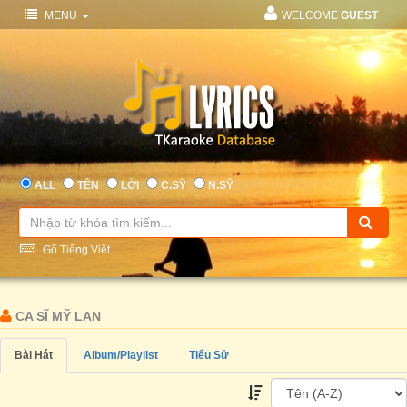
MENU
WELCOME
GUEST
ALL
TÊN
LỜI
C.SỸ
N.SỸ
Gõ Tiếng Việt
CA SĨ MỸ LAN
Bài Hát
Album/Playlist
Tiểu Sử