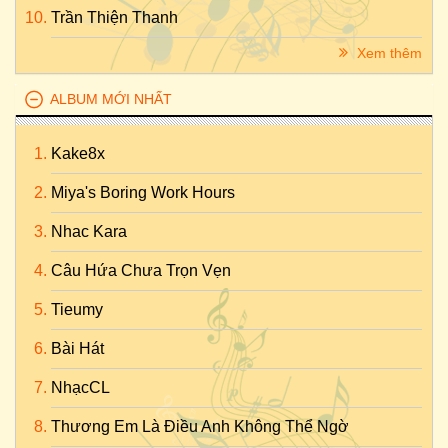
Trần Thiện Thanh
Xem thêm
ALBUM MỚI NHẤT
Kake8x
Miya's Boring Work Hours
Nhac Kara
Câu Hứa Chưa Trọn Vẹn
Tieumy
Bài Hát
NhạcCL
Thương Em Là Điều Anh Không Thể Ngờ