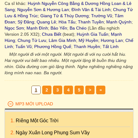
Ca sĩ khác:
Huỳnh Nguyễn Công Bằng & Dương Hồng Loan & Lê
Sang
;
Nguyễn Sơn & Hương Lan
;
Đình Văn & Tài Linh
;
Chung Tử
Lưu & Hồng Trúc
;
Giang Tử & Thùy Dương
;
Trường Vũ
;
Tâm
Đoan
;
Sỹ Đăng
;
Quang Lê
;
Hòa Tấu
;
Thanh Tuyền
;
Mạnh Quỳnh
;
Ngọc Sơn
;
Mạnh Đình
;
Bảo Yến
;
Ba Chéo
(Lần đầu nghịch
Version 2.05 X32);
Chưa Biết
(beat);
Huỳnh Gia Tuấn
;
Mạnh
Hùng
;
Chung Tử Lưu
;
Lâm Gia Minh
;
Mỹ Huyền
;
Hương Lan
;
Chế
Linh
;
Tuấn Vũ
;
Phương Hồng Quế
;
Thanh Huyền
;
Tất Linh
Một người đi với một người. Một người đi với nụ cười hắt hiu.
Hai người vui biết bao nhiêu. Một người lặng lẽ buồn thiu đứng
nhìn. Giữa đường cơn gió lặng thinh. Nghe nghiêng nghiêng nặng
lòng mình nao nao. Ba người.
1
2
3
4
5
>
»
MP3 MỚI UPLOAD
Riêng Một Góc Trời
Ngày Xuân Long Phụng Sum Vầy