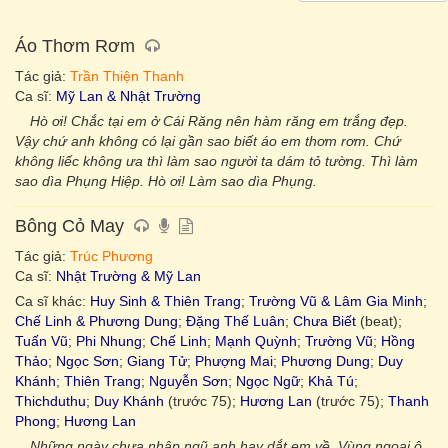
Áo Thơm Rơm
Tác giả:
Trần Thiện Thanh
Ca sĩ:
Mỹ Lan & Nhật Trường
Hò ơi! Chắc tại em ở Cái Răng nên hàm răng em trắng đẹp.
Vậy chứ anh không có lại gần sao biết áo em thơm rơm. Chứ
không liếc không ưa thì làm sao người ta dám tỏ tường. Thì làm
sao dìa Phụng Hiệp. Hò ơi! Làm sao dìa Phụng.
Bông Cỏ May
Tác giả:
Trúc Phương
Ca sĩ:
Nhật Trường & Mỹ Lan
Ca sĩ khác:
Huy Sinh & Thiên Trang
;
Trường Vũ & Lâm Gia Minh
;
Chế Linh & Phương Dung
;
Đặng Thế Luân
;
Chưa Biết
(beat);
Tuấn Vũ
;
Phi Nhung
;
Chế Linh
;
Mạnh Quỳnh
;
Trường Vũ
;
Hồng
Thảo
;
Ngọc Sơn
;
Giang Tử
;
Phượng Mai
;
Phương Dung
;
Duy
Khánh
;
Thiên Trang
;
Nguyễn Sơn
;
Ngọc Ngữ
;
Khả Tú
;
Thichduthu
;
Duy Khánh
(trước 75);
Hương Lan
(trước 75);
Thanh
Phong
;
Hương Lan
Những ngày chưa nhập ngũ anh hay dắt em về. Vùng ngoại ô