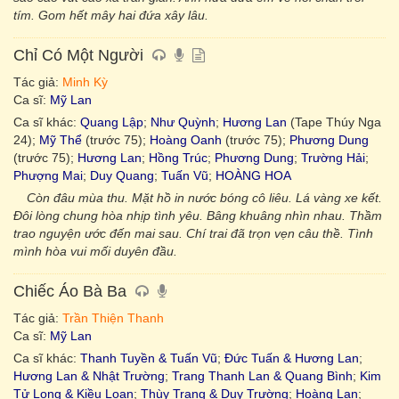
tím. Gom hết mây hai đứa xây lâu.
Chỉ Có Một Người
Tác giả:
Minh Kỳ
Ca sĩ:
Mỹ Lan
Ca sĩ khác:
Quang Lập
;
Như Quỳnh
;
Hương Lan
(Tape Thúy Nga
24);
Mỹ Thể
(trước 75);
Hoàng Oanh
(trước 75);
Phương Dung
(trước 75);
Hương Lan
;
Hồng Trúc
;
Phương Dung
;
Trường Hải
;
Phượng Mai
;
Duy Quang
;
Tuấn Vũ
;
HOÀNG HOA
Còn đâu mùa thu. Mặt hồ in nước bóng cô liêu. Lá vàng xe kết.
Đôi lòng chung hòa nhịp tình yêu. Bâng khuâng nhìn nhau. Thầm
trao nguyện ước đến mai sau. Chí trai đã trọn vẹn câu thề. Tình
mình hòa vui mối duyên đầu.
Chiếc Áo Bà Ba
Tác giả:
Trần Thiện Thanh
Ca sĩ:
Mỹ Lan
Ca sĩ khác:
Thanh Tuyền & Tuấn Vũ
;
Đức Tuấn & Hương Lan
;
Hương Lan & Nhật Trường
;
Trang Thanh Lan & Quang Bình
;
Kim
Tử Long & Kiều Loan
;
Thùy Trang & Duy Trường
;
Hoàng Lan
;