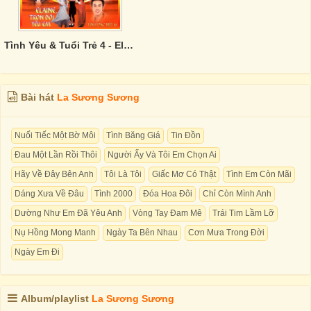
Tình Yêu & Tuổi Trẻ 4 - Elaine, Trọn Đời Yêu Em
Bài hát
La Sương Sương
Nuối Tiếc Một Bờ Môi
Tình Băng Giá
Tin Đồn
Đau Một Lần Rồi Thôi
Người Ấy Và Tôi Em Chọn Ai
Hãy Về Đây Bên Anh
Tôi Là Tôi
Giấc Mơ Có Thật
Tình Em Còn Mãi
Dáng Xưa Về Đâu
Tình 2000
Đóa Hoa Đôi
Chỉ Còn Mình Anh
Dường Như Em Đã Yêu Anh
Vòng Tay Đam Mê
Trái Tim Lầm Lỡ
Nụ Hồng Mong Manh
Ngày Ta Bên Nhau
Cơn Mưa Trong Đời
Ngày Em Đi
Album/playlist
La Sương Sương