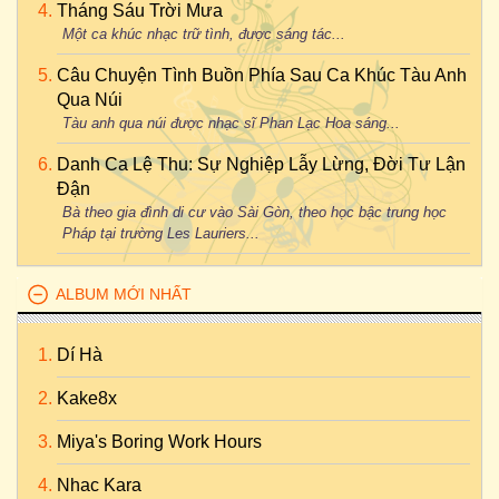
Tháng Sáu Trời Mưa
Một ca khúc nhạc trữ tình, được sáng tác...
Câu Chuyện Tình Buồn Phía Sau Ca Khúc Tàu Anh
Qua Núi
Tàu anh qua núi được nhạc sĩ Phan Lạc Hoa sáng...
Danh Ca Lệ Thu: Sự Nghiệp Lẫy Lừng, Đời Tư Lận
Đận
Bà theo gia đình di cư vào Sài Gòn, theo học bậc trung học
Pháp tại trường Les Lauriers...
ALBUM MỚI NHẤT
Dí Hà
Kake8x
Miya's Boring Work Hours
Nhac Kara