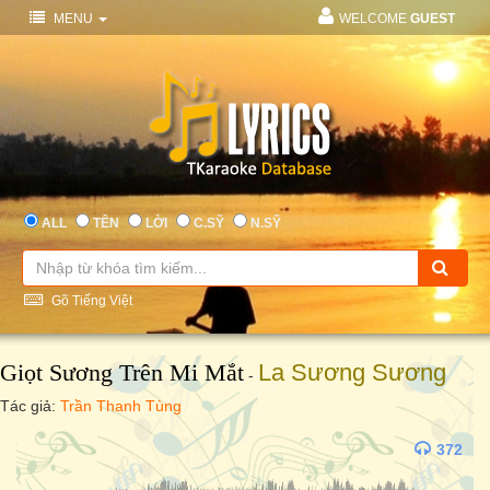
MENU
WELCOME
GUEST
ALL
TÊN
LỜI
C.SỸ
N.SỸ
Gõ Tiếng Việt
Giọt Sương Trên Mi Mắt
La Sương Sương
-
Tác giả:
Trần Thanh Tùng
372