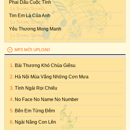
Phai Dấu Cuộc Tình
La Sương Sương
Tim Em Là Của Anh
La Sương Sương
Yêu Thương Mong Manh
La Sương Sương
MP3 MỚI UPLOAD
Bài Thương Khó Chúa Giêsu
Hà Nội Mùa Vắng Những Cơn Mưa
Tình Ngài Rọi Chiếu
No Face No Name No Number
Bên Em Từng Đêm
Ngài Nâng Con Lên