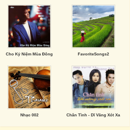
Cho Kỷ Niệm Mùa Đông
FavoriteSongs2
Nhạc 002
Chân Tình - Dĩ Vãng Xót Xa