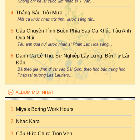
Không chỉ kể lại cuộc đời nhạc sĩ Y Vân...
Tháng Sáu Trời Mưa
Một ca khúc nhạc trữ tình, được sáng tác...
Câu Chuyện Tình Buồn Phía Sau Ca Khúc Tàu Anh
Qua Núi
Tàu anh qua núi được nhạc sĩ Phan Lạc Hoa sáng...
Danh Ca Lệ Thu: Sự Nghiệp Lẫy Lừng, Đời Tư Lận
Đận
Bà theo gia đình di cư vào Sài Gòn, theo học bậc trung học
Pháp tại trường Les Lauriers...
ALBUM MỚI NHẤT
Miya's Boring Work Hours
Nhac Kara
Câu Hứa Chưa Trọn Vẹn