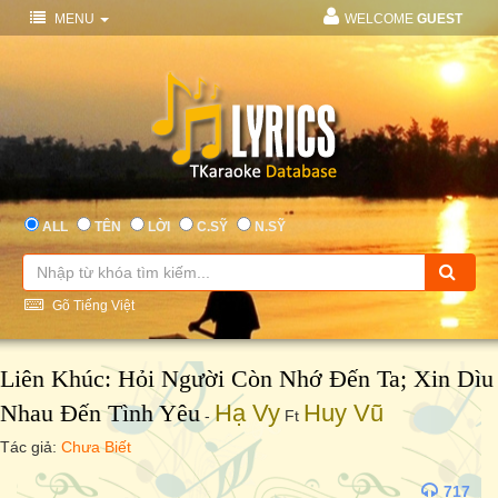
MENU
WELCOME
GUEST
ALL
TÊN
LỜI
C.SỸ
N.SỸ
Gõ Tiếng Việt
Liên Khúc: Hỏi Người Còn Nhớ Đến Ta; Xin Dìu
Nhau Đến Tình Yêu
Hạ Vy
Huy Vũ
-
Ft
Tác giả:
Chưa Biết
717