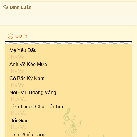
Bình Luận
GỢI Ý
Mẹ Yêu Dấu
Hạ Vy
Anh Về Kẻo Mưa
Hạ Vy
Cô Bắc Kỳ Nam
Hạ Vy
Nỗi Đau Hoang Vắng
Huy Vũ
Liều Thuốc Cho Trái Tim
Huy Vũ
Dối Gian
Huy Vũ
Tình Phiêu Lãng