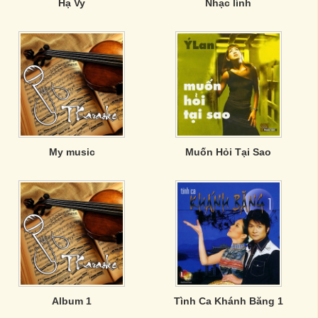
Hạ Vy
Nhạc lính
My music
Muốn Hỏi Tại Sao
Album 1
Tình Ca Khánh Băng 1