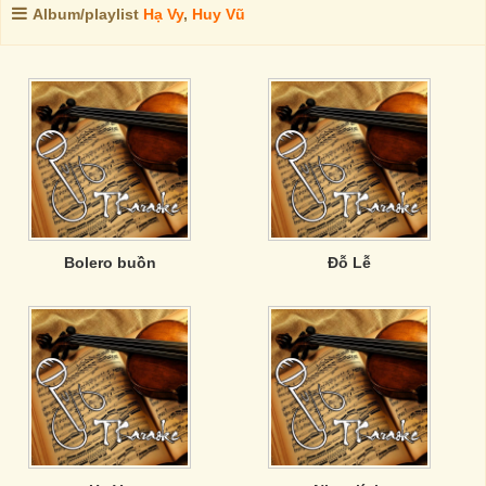
Album/playlist
Hạ Vy
,
Huy Vũ
Bolero buồn
Đỗ Lễ