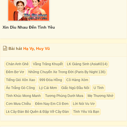
Xin Dìu Nhau Đến Tình Yêu
Bài hát
Hạ Vy
,
Huy Vũ
Chán Anh Ghê
Vầng Trăng Khuyết
LK Giáng Sinh (AsiaK014)
Đêm Bơ Vơ
Những Chuyến Xe Trong Đời (Paris By Night 136)
Tiếng Gió Xôn Xao
999 Đóa Hồng
Cô Hàng Xóm
Áo Trắng Gò Công
Lý Cái Mơn
Giấc Ngủ Đầu Nôi
U Tình
Tình Khúc Mong Manh
Tương Phùng Dưới Mưa
Mẹ Thương Nhớ
Cơn Mưa Chiều
Đêm Nay Em Cô Đơn
Lời Nói Vu Vơ
Lk Cây Đàn Bỏ Quên & Đập Vỡ Cây Đàn
Tình Yêu Và Bạn