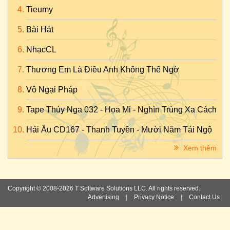
Tieumy
Bài Hát
NhạcCL
Thương Em Là Điều Anh Không Thể Ngờ
Vô Ngại Pháp
Tape Thúy Nga 032 - Họa Mi - Nghìn Trùng Xa Cách
Hải Âu CD167 - Thanh Tuyền - Mười Năm Tái Ngộ
Xem thêm
Copyright © 2008-2026 T Software Solutions LLC. All rights reserved.
Advertising
|
Privacy Notice
|
Contact Us