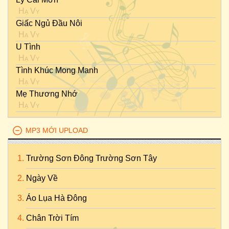
Hạ Vy
Giấc Ngủ Đầu Nôi
Hạ Vy
U Tình
Hạ Vy
Tình Khúc Mong Manh
Hạ Vy
Mẹ Thương Nhớ
Hạ Vy
MP3 MỚI UPLOAD
Trường Sơn Đông Trường Sơn Tây
Ngày Về
Áo Lụa Hà Đông
Chân Trời Tím