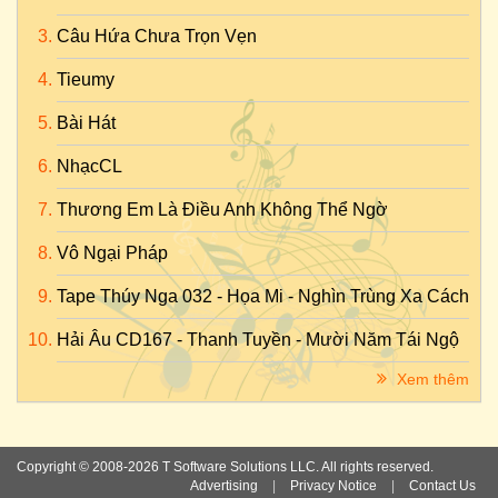
Câu Hứa Chưa Trọn Vẹn
Tieumy
Bài Hát
NhạcCL
Thương Em Là Điều Anh Không Thể Ngờ
Vô Ngại Pháp
Tape Thúy Nga 032 - Họa Mi - Nghìn Trùng Xa Cách
Hải Âu CD167 - Thanh Tuyền - Mười Năm Tái Ngộ
Xem thêm
Copyright © 2008-2026 T Software Solutions LLC. All rights reserved.
Advertising
|
Privacy Notice
|
Contact Us