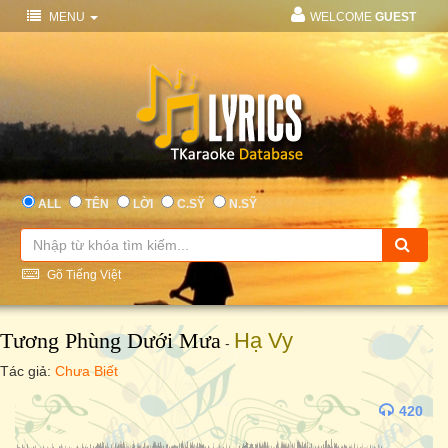
MENU
WELCOME
GUEST
ALL
TÊN
LỜI
C.SỸ
N.SỸ
Gõ Tiếng Việt
Tương Phùng Dưới Mưa
Hạ Vy
-
Tác giả:
Chưa Biết
420