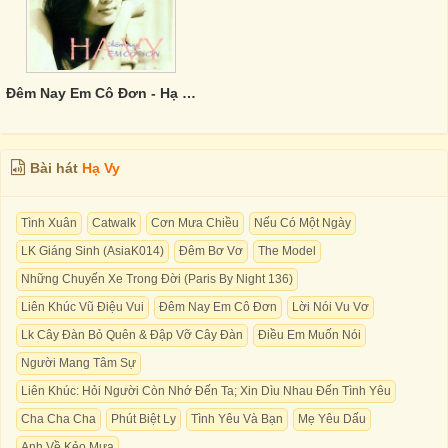
Đêm Nay Em Cô Đơn - Hạ Vy
Bài hát
Hạ Vy
Tình Xuân
Catwalk
Cơn Mưa Chiều
Nếu Có Một Ngày
LK Giáng Sinh (AsiaK014)
Đêm Bơ Vơ
The Model
Những Chuyến Xe Trong Đời (Paris By Night 136)
Liên Khúc Vũ Điệu Vui
Đêm Nay Em Cô Đơn
Lời Nói Vu Vơ
Lk Cây Đàn Bỏ Quên & Đập Vỡ Cây Đàn
Điều Em Muốn Nói
Người Mang Tâm Sự
Liên Khúc: Hỏi Người Còn Nhớ Đến Ta; Xin Dìu Nhau Đến Tình Yêu
Cha Cha Cha
Phút Biệt Ly
Tình Yêu Và Bạn
Mẹ Yêu Dấu
Anh Về Kẻo Mưa