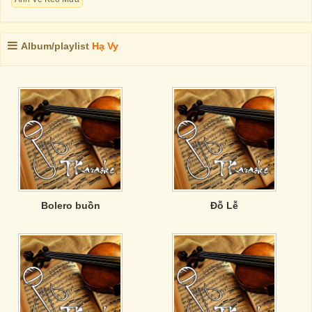
Album/playlist
Hạ Vy
Bolero buồn
Đỗ Lễ