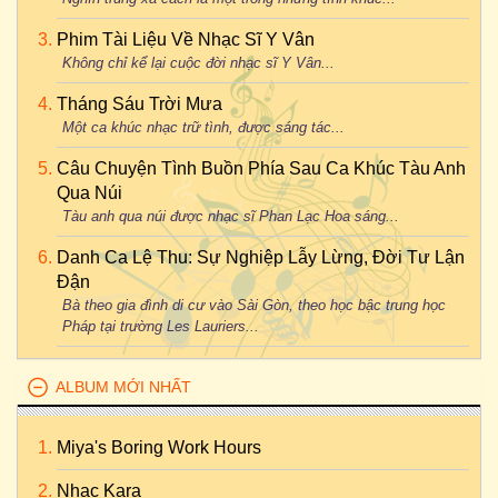
Phim Tài Liệu Về Nhạc Sĩ Y Vân
Không chỉ kể lại cuộc đời nhạc sĩ Y Vân...
Tháng Sáu Trời Mưa
Một ca khúc nhạc trữ tình, được sáng tác...
Câu Chuyện Tình Buồn Phía Sau Ca Khúc Tàu Anh
Qua Núi
Tàu anh qua núi được nhạc sĩ Phan Lạc Hoa sáng...
Danh Ca Lệ Thu: Sự Nghiệp Lẫy Lừng, Đời Tư Lận
Đận
Bà theo gia đình di cư vào Sài Gòn, theo học bậc trung học
Pháp tại trường Les Lauriers...
ALBUM MỚI NHẤT
Miya's Boring Work Hours
Nhac Kara