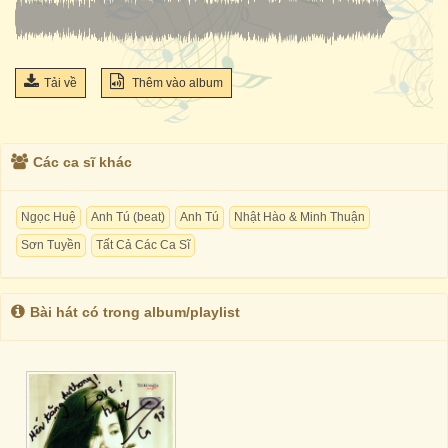
Tải về
Thêm vào album
Các ca sĩ khác
Ngọc Huệ
Anh Tú (beat)
Anh Tú
Nhật Hào & Minh Thuận
Sơn Tuyền
Tất Cả Các Ca Sĩ
Bài hát có trong album/playlist