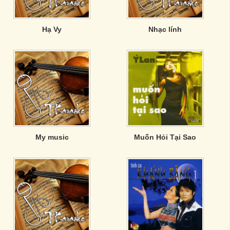
Hạ Vy
Nhạc lính
My music
Muốn Hỏi Tại Sao