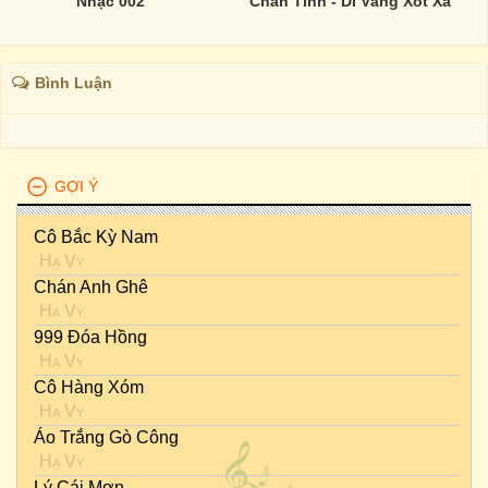
Nhạc 002
Chân Tình - Dĩ Vãng Xót Xa
Bình Luận
GỢI Ý
Cô Bắc Kỳ Nam
Hạ Vy
Chán Anh Ghê
Hạ Vy
999 Đóa Hồng
Hạ Vy
Cô Hàng Xóm
Hạ Vy
Áo Trắng Gò Công
Hạ Vy
Lý Cái Mơn