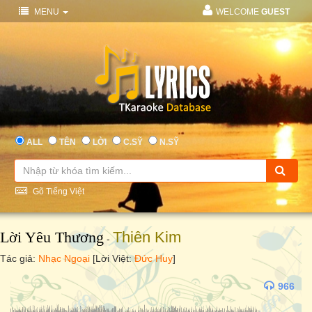
MENU
WELCOME
GUEST
ALL
TÊN
LỜI
C.SỸ
N.SỸ
Gõ Tiếng Việt
Lời Yêu Thương
Thiên Kim
-
Tác giả:
Nhạc Ngoại
[Lời Việt:
Đức Huy
]
966