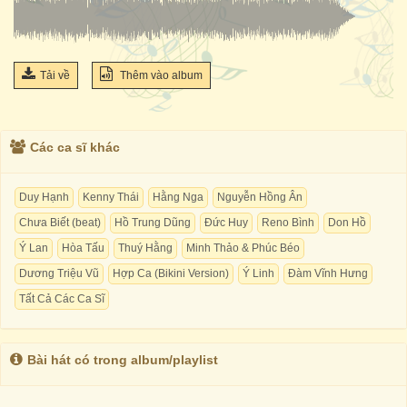
Tải về
Thêm vào album
Các ca sĩ khác
Duy Hạnh
Kenny Thái
Hằng Nga
Nguyễn Hồng Ân
Chưa Biết (beat)
Hồ Trung Dũng
Đức Huy
Reno Bình
Don Hồ
Ý Lan
Hòa Tấu
Thuý Hằng
Minh Thảo & Phúc Béo
Dương Triệu Vũ
Hợp Ca (Bikini Version)
Ý Linh
Đàm Vĩnh Hưng
Tất Cả Các Ca Sĩ
Bài hát có trong album/playlist