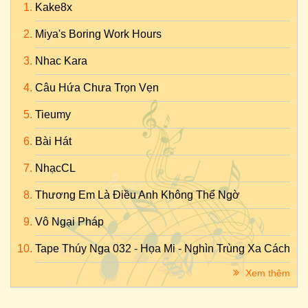
Kake8x
Miya's Boring Work Hours
Nhac Kara
Câu Hứa Chưa Trọn Vẹn
Tieumy
Bài Hát
NhạcCL
Thương Em Là Điều Anh Không Thể Ngờ
Vô Ngại Pháp
Tape Thúy Nga 032 - Họa Mi - Nghìn Trùng Xa Cách
Xem thêm