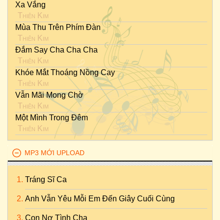
Xa Vắng
Thiên Kim
Mùa Thu Trên Phím Đàn
Thiên Kim
Đắm Say Cha Cha Cha
Thiên Kim
Khóe Mắt Thoáng Nồng Cay
Thiên Kim
Vẫn Mãi Mong Chờ
Thiên Kim
Một Mình Trong Đêm
Thiên Kim
MP3 MỚI UPLOAD
Tráng Sĩ Ca
Anh Vẫn Yêu Mỗi Em Đến Giây Cuối Cùng
Con Nợ Tình Cha