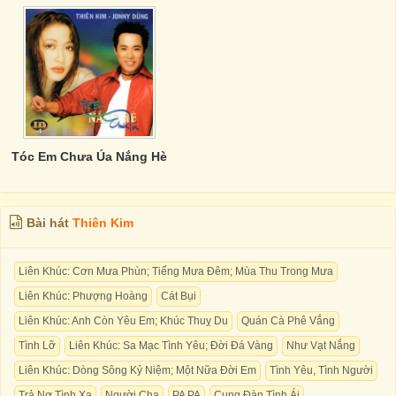
Tóc Em Chưa Úa Nắng Hè
Bài hát
Thiên Kim
Liên Khúc: Cơn Mưa Phùn; Tiếng Mưa Đêm; Mùa Thu Trong Mưa
Liên Khúc: Phượng Hoàng
Cát Bụi
Liên Khúc: Anh Còn Yêu Em; Khúc Thuỵ Du
Quán Cà Phê Vắng
Tình Lỡ
Liên Khúc: Sa Mạc Tình Yêu; Đời Đá Vàng
Như Vạt Nắng
Liên Khúc: Dòng Sông Kỷ Niệm; Một Nữa Đời Em
Tình Yêu, Tình Người
Trả Nợ Tình Xa
Người Cha
PA PA
Cung Đàn Tình Ái