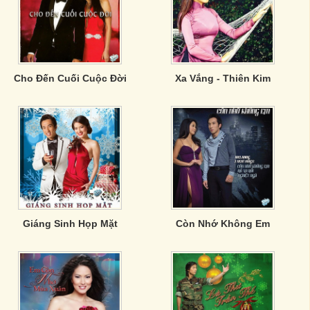
Cho Đến Cuối Cuộc Đời
Xa Vắng - Thiên Kim
Giáng Sinh Họp Mặt
Còn Nhớ Không Em