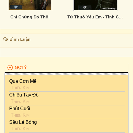
Chỉ Chừng Đó Thôi
Từ Thuở Yêu Em - Tình Ca Anh Bằng 2
Bình Luận
GỢI Ý
Qua Cơn Mê
Thiên Kim
Chiều Tây Đô
Thiên Kim
Phút Cuối
Thiên Kim
Sầu Lẻ Bóng
Thiên Kim