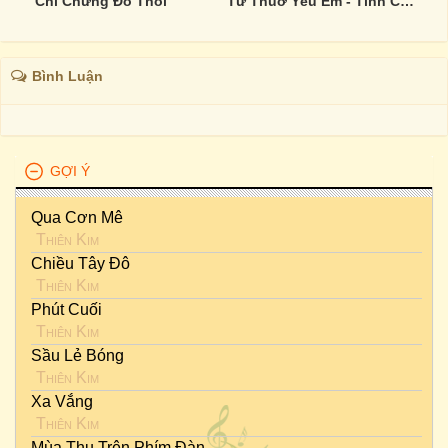
Chỉ Chừng Đó Thôi
Từ Thuở Yêu Em - Tình Ca Anh Bằng 2
Bình Luận
GỢI Ý
Qua Cơn Mê
Thiên Kim
Chiều Tây Đô
Thiên Kim
Phút Cuối
Thiên Kim
Sầu Lẻ Bóng
Thiên Kim
Xa Vắng
Thiên Kim
Mùa Thu Trên Phím Đàn