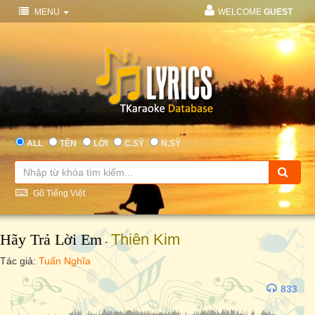
MENU
WELCOME
GUEST
ALL
TÊN
LỜI
C.SỸ
N.SỸ
Gõ Tiếng Việt
Hãy Trả Lời Em
Thiên Kim
-
Tác giả:
Tuấn Nghĩa
833