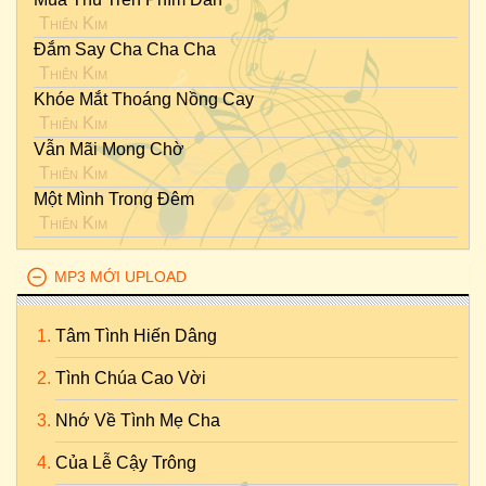
Thiên Kim
Đắm Say Cha Cha Cha
Thiên Kim
Khóe Mắt Thoáng Nồng Cay
Thiên Kim
Vẫn Mãi Mong Chờ
Thiên Kim
Một Mình Trong Đêm
Thiên Kim
MP3 MỚI UPLOAD
Tâm Tình Hiến Dâng
Tình Chúa Cao Vời
Nhớ Về Tình Mẹ Cha
Của Lễ Cậy Trông