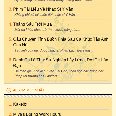
Phim Tài Liệu Về Nhạc Sĩ Y Vân
Không chỉ kể lại cuộc đời nhạc sĩ Y Vân...
Tháng Sáu Trời Mưa
Một ca khúc nhạc trữ tình, được sáng tác...
Câu Chuyện Tình Buồn Phía Sau Ca Khúc Tàu Anh
Qua Núi
Tàu anh qua núi được nhạc sĩ Phan Lạc Hoa sáng...
Danh Ca Lệ Thu: Sự Nghiệp Lẫy Lừng, Đời Tư Lận
Đận
Bà theo gia đình di cư vào Sài Gòn, theo học bậc trung học
Pháp tại trường Les Lauriers...
ALBUM MỚI NHẤT
Kake8x
Miya's Boring Work Hours