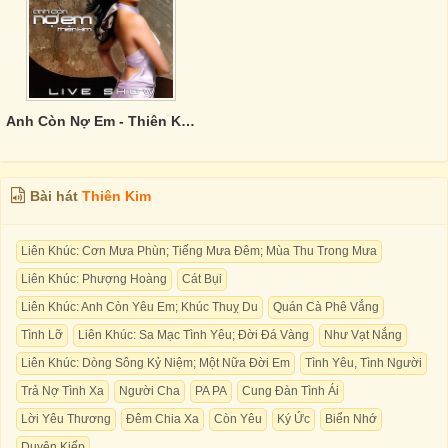
Anh Còn Nợ Em - Thiên Kim
Bài hát
Thiên Kim
Liên Khúc: Cơn Mưa Phùn; Tiếng Mưa Đêm; Mùa Thu Trong Mưa
Liên Khúc: Phượng Hoàng
Cát Bụi
Liên Khúc: Anh Còn Yêu Em; Khúc Thuỵ Du
Quán Cà Phê Vắng
Tình Lỡ
Liên Khúc: Sa Mạc Tình Yêu; Đời Đá Vàng
Như Vạt Nắng
Liên Khúc: Dòng Sông Kỷ Niệm; Một Nữa Đời Em
Tình Yêu, Tình Người
Trả Nợ Tình Xa
Người Cha
PA PA
Cung Đàn Tình Ái
Lời Yêu Thương
Đêm Chia Xa
Còn Yêu
Ký Ức
Biển Nhớ
Duyên Kiếp