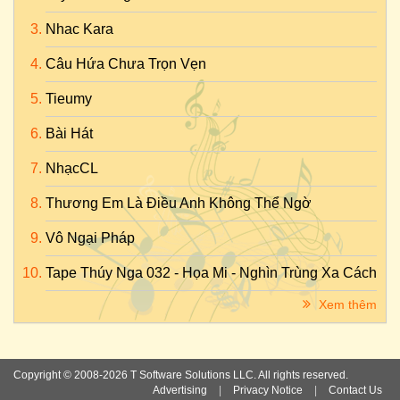
Nhac Kara
Câu Hứa Chưa Trọn Vẹn
Tieumy
Bài Hát
NhạcCL
Thương Em Là Điều Anh Không Thể Ngờ
Vô Ngại Pháp
Tape Thúy Nga 032 - Họa Mi - Nghìn Trùng Xa Cách
Xem thêm
Copyright © 2008-2026 T Software Solutions LLC. All rights reserved.
Advertising
|
Privacy Notice
|
Contact Us