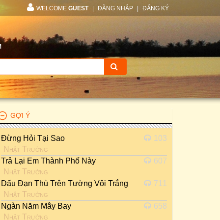
WELCOME
GUEST
|
ĐĂNG NHẬP
|
ĐĂNG KÝ
M
GỢI Ý
Đừng Hỏi Tại Sao
103
Nhật Trường
Trả Lại Em Thành Phố Này
607
Nhật Trường
Dấu Đạn Thù Trên Tường Vôi Trắng
711
Nhật Trường
Ngàn Năm Mây Bay
658
Nhật Trường