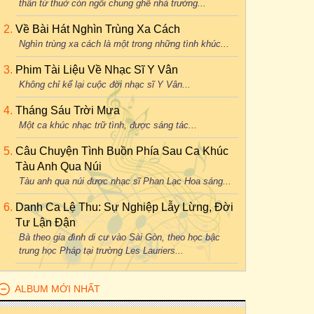
thân từ thuở còn ngồi chung ghế nhà trường...
Về Bài Hát Nghìn Trùng Xa Cách
Nghìn trùng xa cách là một trong những tình khúc...
Phim Tài Liệu Về Nhạc Sĩ Y Vân
Không chỉ kể lại cuộc đời nhạc sĩ Y Vân...
Tháng Sáu Trời Mưa
Một ca khúc nhạc trữ tình, được sáng tác...
Câu Chuyện Tình Buồn Phía Sau Ca Khúc
Tàu Anh Qua Núi
Tàu anh qua núi được nhạc sĩ Phan Lạc Hoa sáng...
Danh Ca Lệ Thu: Sự Nghiệp Lẫy Lừng, Đời
Tư Lận Đận
Bà theo gia đình di cư vào Sài Gòn, theo học bậc
trung học Pháp tại trường Les Lauriers...
ALBUM MỚI NHẤT