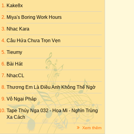
Kake8x
Miya's Boring Work Hours
Nhac Kara
Câu Hứa Chưa Trọn Vẹn
Tieumy
Bài Hát
NhạcCL
Thương Em Là Điều Anh Không Thể Ngờ
Vô Ngại Pháp
Tape Thúy Nga 032 - Họa Mi - Nghìn Trùng
Xa Cách
Xem thêm