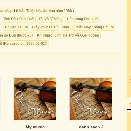
ban nhạc Lê Văn Thiện hòa âm vào năm 1968.)
Tình Đầu Tình Cuối
Tôi Và Dĩ Vãng
Hòn Vọng Phu 1, 2
Từ Dạo Xa Em
Giây Phút Tạ Từ
Nhớ
Chiều Nay Không Có Em
h Ba Đứa (trước 75)
Khi Người Lính Trẻ Trở Về Quê Hương
t (Released on: 1995-01-01))
My music
danh sach 2