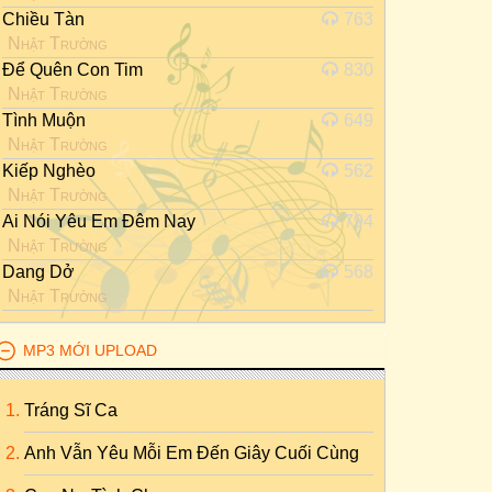
Chiều Tàn
763
Nhật Trường
Để Quên Con Tim
830
Nhật Trường
Tình Muộn
649
Nhật Trường
Kiếp Nghèo
562
Nhật Trường
Ai Nói Yêu Em Đêm Nay
794
Nhật Trường
Dang Dở
568
Nhật Trường
MP3 MỚI UPLOAD
Tráng Sĩ Ca
Anh Vẫn Yêu Mỗi Em Đến Giây Cuối Cùng