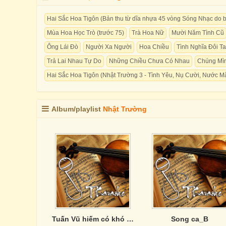
Hai Sắc Hoa Tigôn (Bản thu từ dĩa nhựa 45 vòng Sóng Nhạc do 
Mùa Hoa Học Trò (trước 75)
Trà Hoa Nữ
Mười Năm Tình Cũ
Ông Lái Đò
Người Xa Người
Hoa Chiều
Tình Nghĩa Đôi Ta
Trả Lai Nhau Tự Do
Những Chiều Chưa Có Nhau
Chúng Mìn
Hai Sắc Hoa Tigôn (Nhật Trường 3 - Tình Yêu, Nụ Cười, Nước Mắ
Album/playlist
Nhật Trường
Tuấn Vũ hiếm có khó tìm
Song ca_B