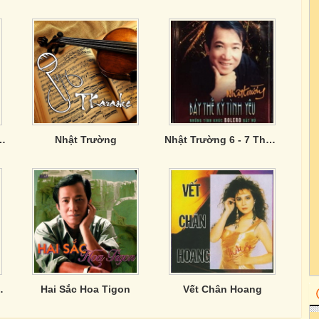
Trường - Mưa Chiều Kỷ Niệm
Nhật Trường
Nhật Trường 6 - 7 Thế Kỷ Tình Yêu
hung Thân
Hai Sắc Hoa Tigon
Vết Chân Hoang