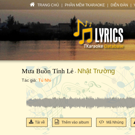
TRANG CHỦ
|
PHẦN MỀM TKARAOKE
|
DIỄN ĐÀN
|
Mưa Buồn Tỉnh Lẻ
Nhật Trường
-
Tác giả:
Tú Nhi
Tải về
Thêm vào album
Mã Nhúng