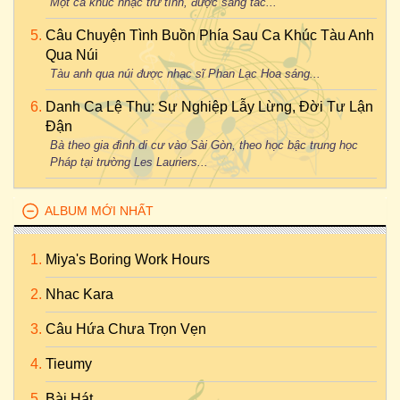
Một ca khúc nhạc trữ tình, được sáng tác...
Câu Chuyện Tình Buồn Phía Sau Ca Khúc Tàu Anh
Qua Núi
Tàu anh qua núi được nhạc sĩ Phan Lạc Hoa sáng...
Danh Ca Lệ Thu: Sự Nghiệp Lẫy Lừng, Đời Tư Lận
Đận
Bà theo gia đình di cư vào Sài Gòn, theo học bậc trung học
Pháp tại trường Les Lauriers...
ALBUM MỚI NHẤT
Miya's Boring Work Hours
Nhac Kara
Câu Hứa Chưa Trọn Vẹn
Tieumy
Bài Hát