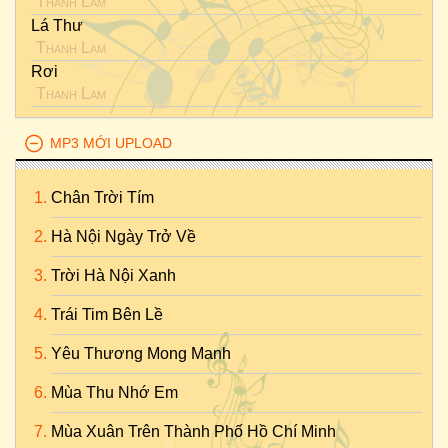
Thanh Lam
Lá Thư
Thanh Lam
Rơi
Thanh Lam
MP3 MỚI UPLOAD
Chân Trời Tím
Hà Nội Ngày Trở Về
Trời Hà Nội Xanh
Trái Tim Bên Lề
Yêu Thương Mong Manh
Mùa Thu Nhớ Em
Mùa Xuân Trên Thành Phố Hồ Chí Minh