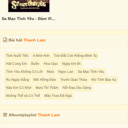
Sa Mạc Tình Yêu - Đàm Vĩnh Hưng
Bài hát
Thanh Lam
Tình Nuối Tiếc
A Nhờ Anh
Trái Đất Còn Riêng Mình Ta
Hát Cùng Em
Buồn
Hoa Gạo
Ngày Em Đi
Tình Yêu Không Có Lời
Mưa
Ngọc Lan
Sa Mạc Tình Yêu
Ru Ngày Nắng
Môi Hồng Đào
Trước Giao Thừa
Khi Tình Bay Xa
Này Em Có Nhớ
Mưa Thì Thầm
Nỗi Đau Dịu Dàng
Không Thể và Có Thể
Mây Trưa Đã Ngủ
Album/playlist
Thanh Lam