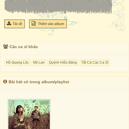
Tải về
Thêm vào album
Các ca sĩ khác
Hồ Quang Lộc
Mỹ Lan
Quỳnh Hiểu Băng
Tất Cả Các Ca Sĩ
Bài hát có trong album/playlist