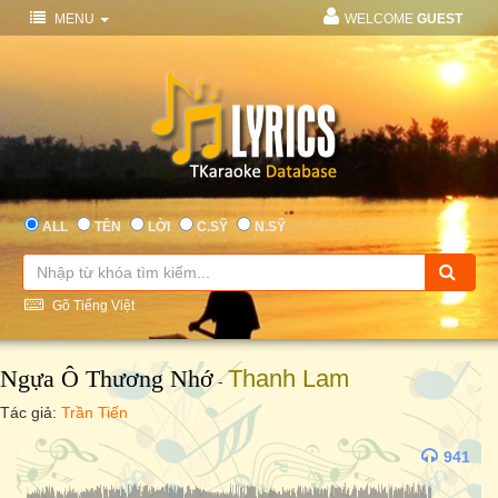
MENU
WELCOME
GUEST
ALL
TÊN
LỜI
C.SỸ
N.SỸ
Gõ Tiếng Việt
Ngựa Ô Thương Nhớ
Thanh Lam
-
Tác giả:
Trần Tiến
941