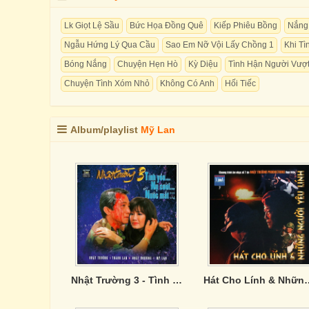
Lk Giọt Lệ Sầu
Bức Họa Đồng Quê
Kiếp Phiêu Bồng
Nắng
Ngẫu Hứng Lý Qua Cầu
Sao Em Nỡ Vội Lấy Chồng 1
Khi T
Bóng Nắng
Chuyện Hẹn Hò
Kỳ Diệu
Tình Hận Người Vượt
Chuyện Tình Xóm Nhỏ
Không Có Anh
Hối Tiếc
Album/playlist
Mỹ Lan
Nhật Trường 3 - Tình Yêu Nụ Cười Nước Mắt
Hát Cho Lính & Nh