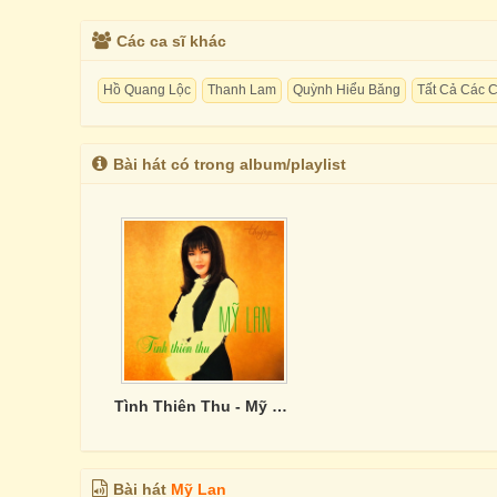
Các ca sĩ khác
Hồ Quang Lộc
Thanh Lam
Quỳnh Hiểu Băng
Tất Cả Các C
Bài hát có trong album/playlist
Tình Thiên Thu - Mỹ Lan
Bài hát
Mỹ Lan