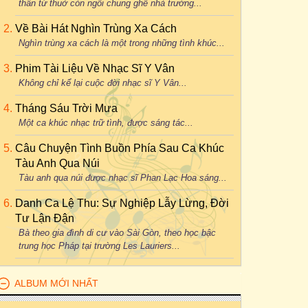
thân từ thuở còn ngồi chung ghế nhà trường...
Về Bài Hát Nghìn Trùng Xa Cách
Nghìn trùng xa cách là một trong những tình khúc...
Phim Tài Liệu Về Nhạc Sĩ Y Vân
Không chỉ kể lại cuộc đời nhạc sĩ Y Vân...
Tháng Sáu Trời Mưa
Một ca khúc nhạc trữ tình, được sáng tác...
Câu Chuyện Tình Buồn Phía Sau Ca Khúc
Tàu Anh Qua Núi
Tàu anh qua núi được nhạc sĩ Phan Lạc Hoa sáng...
Danh Ca Lệ Thu: Sự Nghiệp Lẫy Lừng, Đời
Tư Lận Đận
Bà theo gia đình di cư vào Sài Gòn, theo học bậc
trung học Pháp tại trường Les Lauriers...
ALBUM MỚI NHẤT