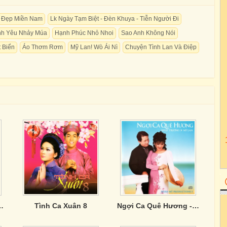
 Đẹp Miền Nam
Lk Ngày Tạm Biệt - Ðèn Khuya - Tiễn Người Ði
ình Yêu Nhảy Múa
Hạnh Phúc Nhỏ Nhoi
Sao Anh Không Nói
 Biển
Áo Thơm Rơm
Mỹ Lan! Wò Ái Nì
Chuyện Tình Lan Và Điệp
ững Người Yêu Lính
Tình Ca Xuân 8
Ngợi Ca Quê Hương - Mỹ Lan & Nhật Trường