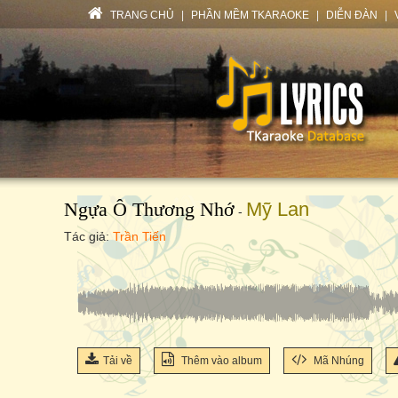
TRANG CHỦ
|
PHẦN MỀM TKARAOKE
|
DIỄN ĐÀN
|
Ngựa Ô Thương Nhớ
Mỹ Lan
-
Tác giả:
Trần Tiến
Tải về
Thêm vào album
Mã Nhúng