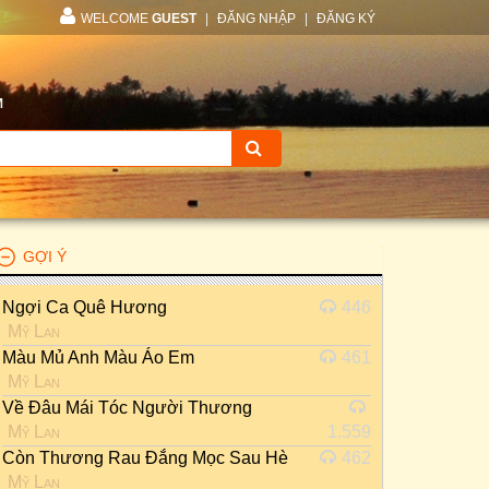
WELCOME
GUEST
|
ĐĂNG NHẬP
|
ĐĂNG KÝ
M
GỢI Ý
Ngợi Ca Quê Hương
446
Mỹ Lan
Màu Mủ Anh Màu Áo Em
461
Mỹ Lan
Về Đâu Mái Tóc Người Thương
Mỹ Lan
1.559
Còn Thương Rau Đắng Mọc Sau Hè
462
Mỹ Lan