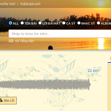
VƯỜN THƠ
|
THÊM BÀI HÁT
ALL
TÊN BÀI
LỜI BÀI HÁT
CA SỸ
NHẠC SỸ
ALBU
Gõ Tiếng Việt
607
Báo Lỗi