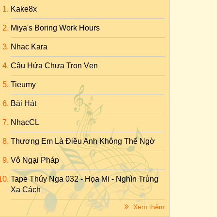
Kake8x
Miya's Boring Work Hours
Nhac Kara
Câu Hứa Chưa Trọn Vẹn
Tieumy
Bài Hát
NhạcCL
Thương Em Là Điều Anh Không Thể Ngờ
Vô Ngại Pháp
Tape Thúy Nga 032 - Họa Mi - Nghìn Trùng
Xa Cách
Xem thêm