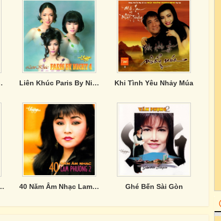
 Lan, Wò Ái Nì
Liên Khúc Paris By Night 4
Khi Tình Yêu Nhảy Múa
 Nhạc Lam Phương 1
40 Năm Âm Nhạc Lam Phương 2
Ghé Bến Sài Gòn