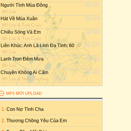
Người Tình Mùa Đông
542
Mỹ Lan
Hát Về Mùa Xuân
674
Mỹ Lan
&
Thái Châu
Chiều Sóng Và Em
594
Mỹ Lan
&
Thái Châu
Liên Khúc: Anh Là Lính Đa Tình; 60 Năm Cuộc Đời
337
Mỹ Lan
Lạnh Trọn Đêm Mưa
435
Mỹ Lan
Chuyện Không Ai Cấm
485
Mỹ Lan
&
Nhật Trường
MP3 MỚI UPLOAD
Con Nợ Tình Cha
Thương Chồng Yêu Của Em