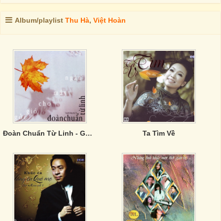
Album/playlist
Thu Hà
,
Việt Hoàn
Đoàn Chuẩn Từ Linh - Gởi Gió Cho Mây Ngàn Bay
Ta Tìm Về