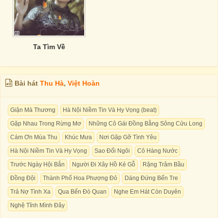
Ta Tìm Về
Bài hát
Thu Hà
,
Việt Hoàn
Giận Mà Thương
Hà Nội Niềm Tin Và Hy Vọng (beat)
Gặp Nhau Trong Rừng Mơ
Những Cô Gái Đồng Bằng Sông Cửu Long
Cám Ơn Mùa Thu
Khúc Mưa
Nơi Gặp Gỡ Tình Yêu
Hà Nội Niềm Tin Và Hy Vọng
Sao Đổi Ngôi
Cô Hàng Nước
Trước Ngày Hội Bắn
Người Đi Xây Hồ Kẻ Gỗ
Rặng Trâm Bầu
Đồng Đội
Thành Phố Hoa Phượng Đỏ
Dáng Đứng Bến Tre
Trả Nợ Tình Xa
Qua Bến Đò Quan
Nghe Em Hát Còn Duyên
Nghệ Tĩnh Mình Đây