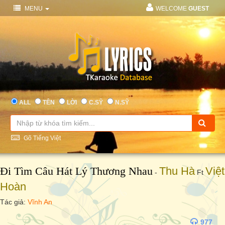
MENU
WELCOME
GUEST
ALL
TÊN
LỜI
C.SỸ
N.SỸ
Gõ Tiếng Việt
Đi Tìm Câu Hát Lý Thương Nhau
Thu Hà
Việt
-
Ft
Hoàn
Tác giả:
Vĩnh An
977