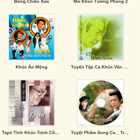
Bóng Chiều Xưa
Mơ Khúc Tương Phùng 2
Khúc Ảo Mộng
Tuyển Tập Ca Khúc Văn Cao: Cung Đàn Xưa
Tape Tình Khúc Trịnh Công Sơn - Tạ Ơn
Tuyệt Phẩm Song Ca _ Trương Nhất Sinh & Quế Như