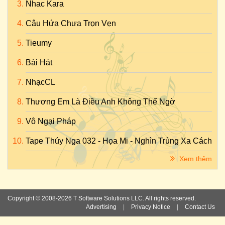
Nhac Kara
Câu Hứa Chưa Trọn Vẹn
Tieumy
Bài Hát
NhạcCL
Thương Em Là Điều Anh Không Thể Ngờ
Vô Ngại Pháp
Tape Thúy Nga 032 - Họa Mi - Nghìn Trùng Xa Cách
Xem thêm
Copyright © 2008-2026 T Software Solutions LLC. All rights reserved.
Advertising
|
Privacy Notice
|
Contact Us