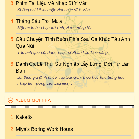
Phim Tài Liệu Về Nhạc Sĩ Y Vân
Không chỉ kể lại cuộc đời nhạc sĩ Y Vân...
Tháng Sáu Trời Mưa
Một ca khúc nhạc trữ tình, được sáng tác...
Câu Chuyện Tình Buồn Phía Sau Ca Khúc Tàu Anh
Qua Núi
Tàu anh qua núi được nhạc sĩ Phan Lạc Hoa sáng...
Danh Ca Lệ Thu: Sự Nghiệp Lẫy Lừng, Đời Tư Lận
Đận
Bà theo gia đình di cư vào Sài Gòn, theo học bậc trung học
Pháp tại trường Les Lauriers...
ALBUM MỚI NHẤT
Kake8x
Miya's Boring Work Hours