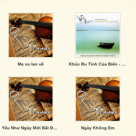
Mẹ vu lan về
Khúc Ru Tình Của Biển - Tình Khúc Đức An
Yêu Như Ngày Mới Bắt Đầu (Single)
Ngày Không Em