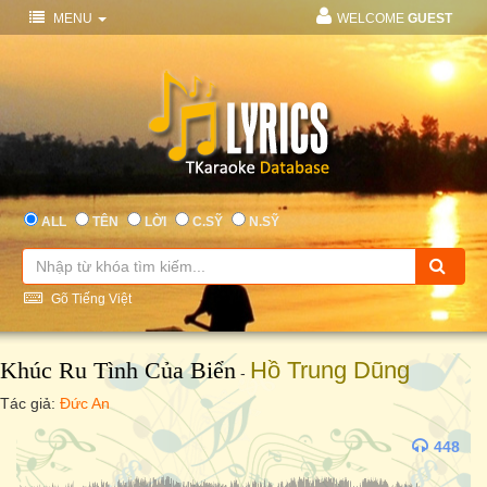
MENU
WELCOME
GUEST
ALL
TÊN
LỜI
C.SỸ
N.SỸ
Gõ Tiếng Việt
Khúc Ru Tình Của Biển
Hồ Trung Dũng
-
Tác giả:
Đức An
448