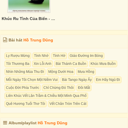
Khúc Ru Tình Của Biển - Tình Khúc Đức An
Bài hát
Hồ Trung Dũng
Ly Rượu Mừng
Tình Nhớ
Tình Hờ
Giáo Đường Im Bóng
Tôi Thương Ba
Xin Lỗi Anh
Bài Thánh Ca Buồn
Khúc Mưa Buồn
Nhìn Những Mùa Thu Đi
Mộng Dưới Hoa
Mưa Hồng
Mỗi Ngày Tôi Chọn Một Niềm Vui
Bài Tango Ngày Ấy
Em Hãy Ngủ Đi
Cuộc Đời Phía Trước
Chỉ Chừng Đó Thôi
Đôi Mắt
Liên Khúc Vết Lăn Trầm & Chiều Một Mình Qua Phố
Quê Hương Tuổi Thơ Tôi
Vết Chân Tròn Trên Cát
Album/playlist
Hồ Trung Dũng