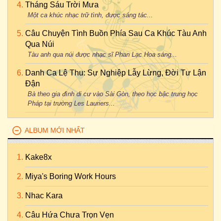
Tháng Sáu Trời Mưa
Một ca khúc nhạc trữ tình, được sáng tác...
Câu Chuyện Tình Buồn Phía Sau Ca Khúc Tàu Anh
Qua Núi
Tàu anh qua núi được nhạc sĩ Phan Lạc Hoa sáng...
Danh Ca Lệ Thu: Sự Nghiệp Lẫy Lừng, Đời Tư Lận
Đận
Bà theo gia đình di cư vào Sài Gòn, theo học bậc trung học
Pháp tại trường Les Lauriers...
ALBUM MỚI NHẤT
Kake8x
Miya's Boring Work Hours
Nhac Kara
Câu Hứa Chưa Trọn Vẹn