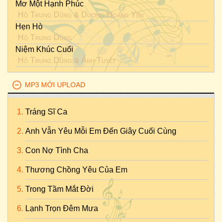
Mơ Một Hạnh Phúc
Hồ Trung Dũng
&
Dương Hoàng Yến
Hẹn Hò
Hồ Trung Dũng
Niệm Khúc Cuối
Hồ Trung Dũng
&
Ánh Tuyết
MP3 MỚI UPLOAD
Tráng Sĩ Ca
Anh Vẫn Yêu Mỗi Em Đến Giây Cuối Cùng
Con Nợ Tình Cha
Thương Chồng Yêu Của Em
Trong Tầm Mắt Đời
Lạnh Trọn Đêm Mưa