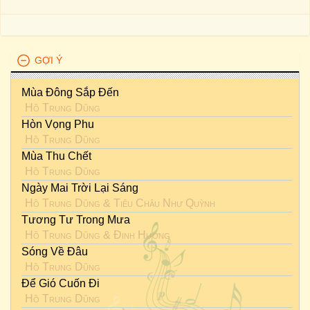
GỢI Ý
Mùa Đông Sắp Đến
Hồ Trung Dũng
Hòn Vọng Phu
Hồ Trung Dũng
Mùa Thu Chết
Hồ Trung Dũng
Ngày Mai Trời Lại Sáng
Hồ Trung Dũng
&
Tiêu Châu Như Quỳnh
Tương Tư Trong Mưa
Hồ Trung Dũng
&
Đinh Hương
Sóng Về Đâu
Hồ Trung Dũng
Để Gió Cuốn Đi
Hồ Trung Dũng