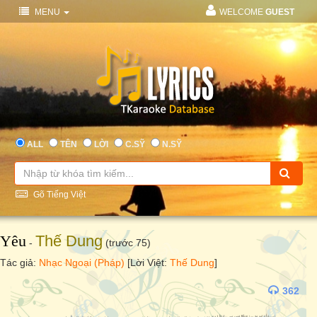
MENU
WELCOME
GUEST
ALL
TÊN
LỜI
C.SỸ
N.SỸ
Gõ Tiếng Việt
Yêu
Thế Dung
-
(trước 75)
Tác giả:
Nhạc Ngoại (Pháp)
[Lời Việt:
Thế Dung
]
362