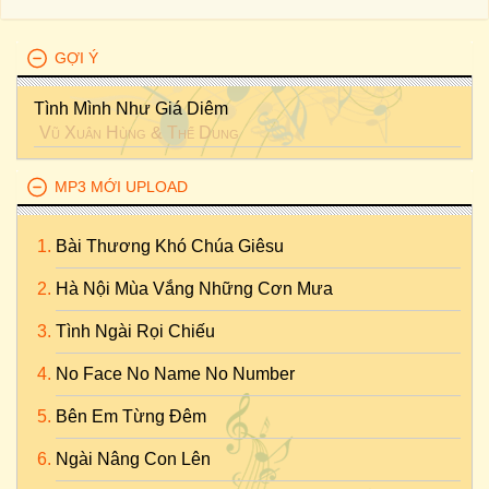
GỢI Ý
Tình Mình Như Giá Diêm
Vũ Xuân Hùng
&
Thế Dung
MP3 MỚI UPLOAD
Bài Thương Khó Chúa Giêsu
Hà Nội Mùa Vắng Những Cơn Mưa
Tình Ngài Rọi Chiếu
No Face No Name No Number
Bên Em Từng Đêm
Ngài Nâng Con Lên