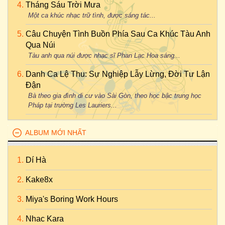
Tháng Sáu Trời Mưa
Một ca khúc nhạc trữ tình, được sáng tác...
Câu Chuyện Tình Buồn Phía Sau Ca Khúc Tàu Anh
Qua Núi
Tàu anh qua núi được nhạc sĩ Phan Lạc Hoa sáng...
Danh Ca Lệ Thu: Sự Nghiệp Lẫy Lừng, Đời Tư Lận
Đận
Bà theo gia đình di cư vào Sài Gòn, theo học bậc trung học
Pháp tại trường Les Lauriers...
ALBUM MỚI NHẤT
Dí Hà
Kake8x
Miya's Boring Work Hours
Nhac Kara