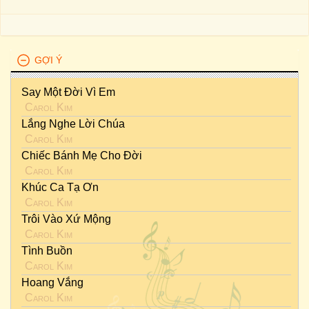
GỢI Ý
Say Một Đời Vì Em
Carol Kim
Lắng Nghe Lời Chúa
Carol Kim
Chiếc Bánh Mẹ Cho Đời
Carol Kim
Khúc Ca Tạ Ơn
Carol Kim
Trôi Vào Xứ Mộng
Carol Kim
Tình Buồn
Carol Kim
Hoang Vắng
Carol Kim