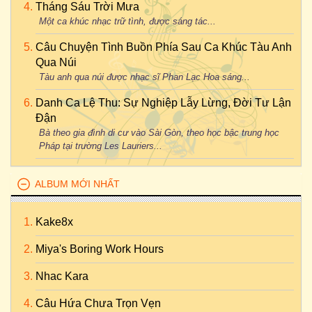
Tháng Sáu Trời Mưa
Một ca khúc nhạc trữ tình, được sáng tác...
Câu Chuyện Tình Buồn Phía Sau Ca Khúc Tàu Anh
Qua Núi
Tàu anh qua núi được nhạc sĩ Phan Lạc Hoa sáng...
Danh Ca Lệ Thu: Sự Nghiệp Lẫy Lừng, Đời Tư Lận
Đận
Bà theo gia đình di cư vào Sài Gòn, theo học bậc trung học
Pháp tại trường Les Lauriers...
ALBUM MỚI NHẤT
Kake8x
Miya's Boring Work Hours
Nhac Kara
Câu Hứa Chưa Trọn Vẹn