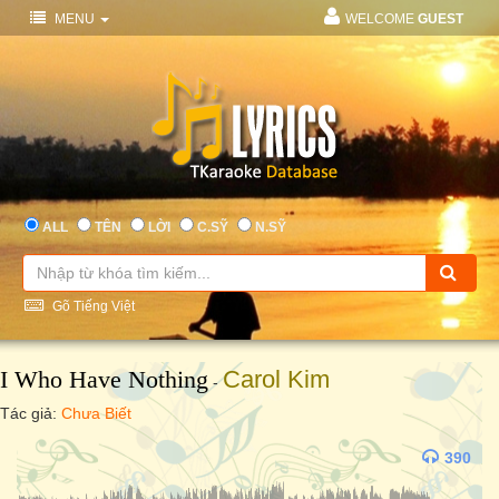
MENU
WELCOME
GUEST
ALL
TÊN
LỜI
C.SỸ
N.SỸ
Gõ Tiếng Việt
I Who Have Nothing
Carol Kim
-
Tác giả:
Chưa Biết
390