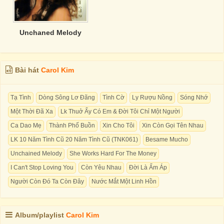
Unchaned Melody
Bài hát
Carol Kim
Tạ Tình
Dòng Sông Lơ Đãng
Tình Cờ
Ly Rượu Nồng
Sóng Nhớ
Một Thời Đã Xa
Lk Thuở Ấy Có Em & Đời Tôi Chỉ Một Người
Ca Dao Mẹ
Thành Phố Buồn
Xin Cho Tôi
Xin Còn Gọi Tên Nhau
LK 10 Năm Tình Cũ 20 Năm Tình Cũ (TNK061)
Besame Mucho
Unchained Melody
She Works Hard For The Money
I Can't Stop Loving You
Còn Yêu Nhau
Đời Là Ấm Áp
Người Còn Đó Ta Còn Đây
Nước Mắt Một Linh Hồn
Album/playlist
Carol Kim