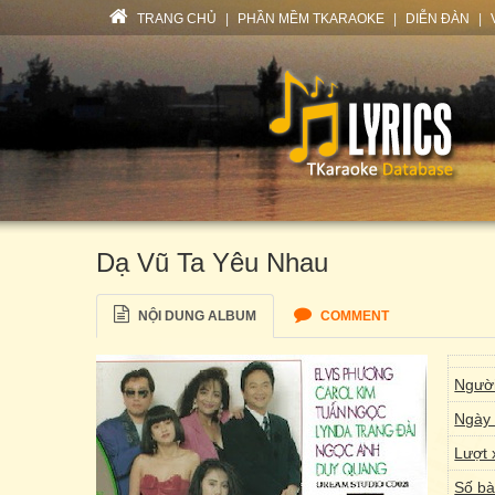
TRANG CHỦ
|
PHẦN MỀM TKARAOKE
|
DIỄN ĐÀN
|
Dạ Vũ Ta Yêu Nhau
NỘI DUNG ALBUM
COMMENT
Người
Ngày 
Lượt 
Số bà