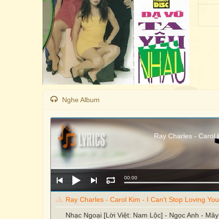
Nghe Album
Ray Charles - Carol 
00:00
Ray Charles - Carol Kim - I Can't Stop Loving Yo
Nhạc Ngoại [Lời Việt: Nam Lộc] - Ngọc Anh - Mâ