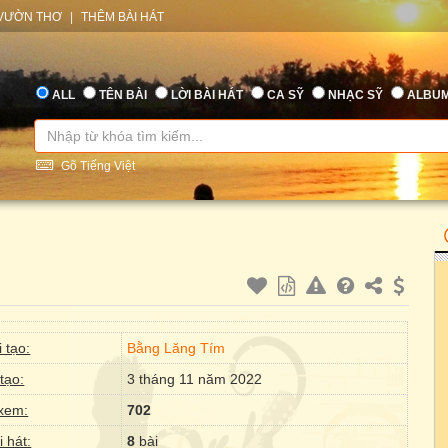
VƯỜN THƠ
|
THÊM BÀI HÁT
ALL
TÊN BÀI
LỜI BÀI HÁT
CA SỸ
NHẠC SỸ
ALBU
Gõ Tiếng Việt
 tạo:
Bằng Lăng Tím
tạo:
3 tháng 11 năm 2022
xem:
702
i hát:
8
bài