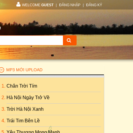
WELCOME
GUEST
|
ĐĂNG NHẬP
|
ĐĂNG KÝ
M
MP3 MỚI UPLOAD
Chân Trời Tím
Hà Nội Ngày Trở Về
Trời Hà Nội Xanh
Trái Tim Bên Lề
Yêu Thương Mong Manh