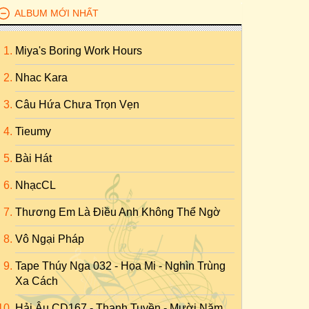
ALBUM MỚI NHẤT
Miya's Boring Work Hours
Nhac Kara
Câu Hứa Chưa Trọn Vẹn
Tieumy
Bài Hát
NhạcCL
Thương Em Là Điều Anh Không Thể Ngờ
Vô Ngại Pháp
Tape Thúy Nga 032 - Họa Mi - Nghìn Trùng
Xa Cách
Hải Âu CD167 - Thanh Tuyền - Mười Năm