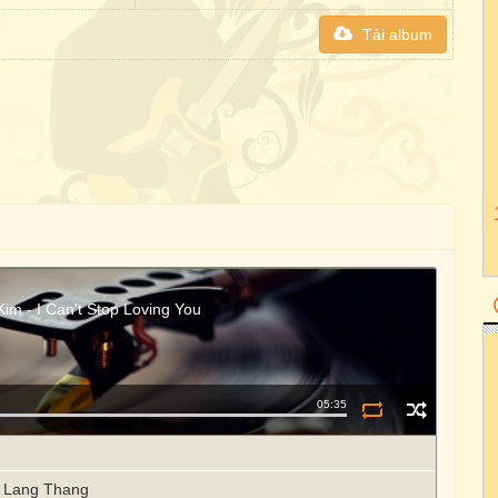
Tải album
Kim - I Can't Stop Loving You
05:35
u
y Lang Thang