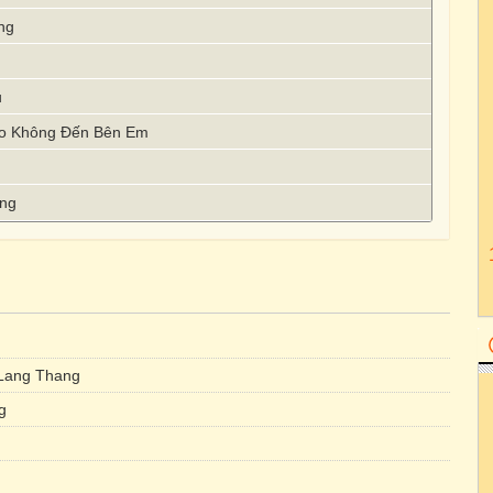
ng
u
Sao Không Đến Bên Em
ếng
Lang Thang
g