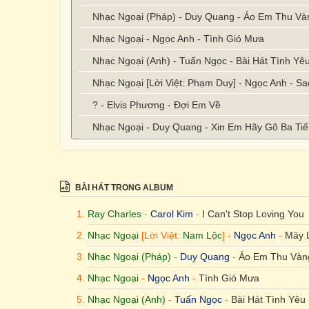
Nhạc Ngoại (Pháp) - Duy Quang - Áo Em Thu Và
Nhạc Ngoại - Ngọc Anh - Tình Gió Mưa
Nhạc Ngoại (Anh) - Tuấn Ngọc - Bài Hát Tình Yê
Nhạc Ngoại [Lời Việt: Phạm Duy] - Ngọc Anh - 
? - Elvis Phương - Đợi Em Về
Nhạc Ngoại - Duy Quang - Xin Em Hãy Gõ Ba Ti
BÀI HÁT TRONG ALBUM
Ray Charles
-
Carol Kim
-
I Can't Stop Loving You
Nhạc Ngoại
[Lời Việt:
Nam Lộc
] -
Ngọc Anh
-
Mây 
Nhạc Ngoại (Pháp)
-
Duy Quang
-
Áo Em Thu Vàn
Nhạc Ngoại
-
Ngọc Anh
-
Tình Gió Mưa
Nhạc Ngoại (Anh)
-
Tuấn Ngọc
-
Bài Hát Tình Yêu