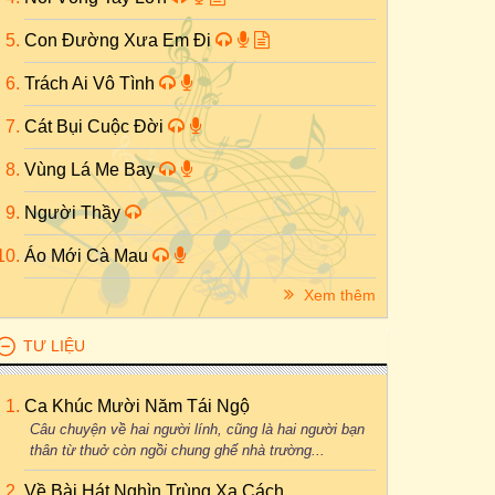
Con Đường Xưa Em Đi
Trách Ai Vô Tình
Cát Bụi Cuộc Đời
Vùng Lá Me Bay
Người Thầy
Áo Mới Cà Mau
Xem thêm
TƯ LIỆU
Ca Khúc Mười Năm Tái Ngộ
Câu chuyện về hai người lính, cũng là hai người bạn
thân từ thuở còn ngồi chung ghế nhà trường...
Về Bài Hát Nghìn Trùng Xa Cách