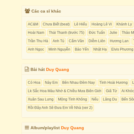
Các ca sĩ khác
AC&M
Chưa Biết (beat)
Lê Hiếu
Hoàng Lê Vi
Khánh Ly
Hoài Nam
Thái Thanh (trước 75)
Đức Tuấn
Julie
Thảo M
Trần Thu Hà
Anh Tú
Cẩm Vân
Diễm Liên
Hương Lan
Anh Ngọc
Minh Nguyễn
Bảo Yến
Nhật Hạ
Elvis Phương
Bài hát
Duy Quang
Cỏ Hoa
Này Em
Bên Nhau Đêm Nay
Tình Hoài Hương
Lk Sắc Hoa Màu Nhớ & Chiều Mưa Biên Giới
Giã Từ
Ai Khóc
Xuân Sau Lưng
Mộng Tình Không
Nếu
Lãng Du
Bến Sô
Rồi Đây Anh Sẽ Đưa Em Về Nhà (ver 2)
Album/playlist
Duy Quang