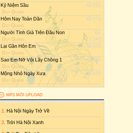
Kỷ Niệm Sầu
593
Duy Quang
Hôm Nay Toàn Dân
570
Duy Quang
Người Tình Già Trên Đầu Non
Duy Quang
1.243
Lại Gần Hôn Em
870
Duy Quang
Sao Em Nỡ Vội Lấy Chồng 1
800
Duy Quang
Mộng Nhỏ Ngày Xưa
659
Duy Quang
MP3 MỚI UPLOAD
Hà Nội Ngày Trở Về
Trời Hà Nội Xanh