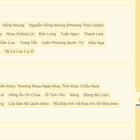
Hồng Nhung
Nguyễn Hồng Nhung (Phương Thảo Guitar)
y
Nhạc Không Lời
Đức Long
Tuấn Ngọc
Thanh Lam
Trần Cao
Trọng Tấn
Uyên Phương (trước 75)
Kiều Nga
Tất Cả Các Ca Sĩ
Liên Khúc: Thương Nhau Ngày Mưa; Tình Khúc Chiều Mưa
 Ai
Hồng Ân Ơn Chúa
Ôi Tình Yêu
Nàng
Đừng Bỏ Cuộc
ng
Cây Đàn Bỏ Quên (live)
Rồi Đây Anh Sẽ Đưa Em Về Nhà (live)