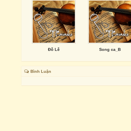
Đỗ Lễ
Song ca_B
Bình Luận