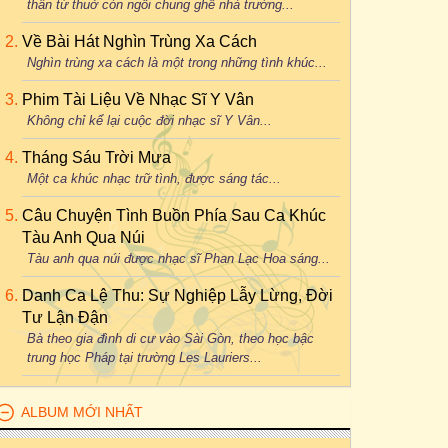
thân từ thuở còn ngồi chung ghế nhà trường...
Về Bài Hát Nghìn Trùng Xa Cách
Nghìn trùng xa cách là một trong những tình khúc...
Phim Tài Liệu Về Nhạc Sĩ Y Vân
Không chỉ kể lại cuộc đời nhạc sĩ Y Vân...
Tháng Sáu Trời Mưa
Một ca khúc nhạc trữ tình, được sáng tác...
Câu Chuyện Tình Buồn Phía Sau Ca Khúc
Tàu Anh Qua Núi
Tàu anh qua núi được nhạc sĩ Phan Lạc Hoa sáng...
Danh Ca Lệ Thu: Sự Nghiệp Lẫy Lừng, Đời
Tư Lận Đận
Bà theo gia đình di cư vào Sài Gòn, theo học bậc
trung học Pháp tại trường Les Lauriers...
ALBUM MỚI NHẤT