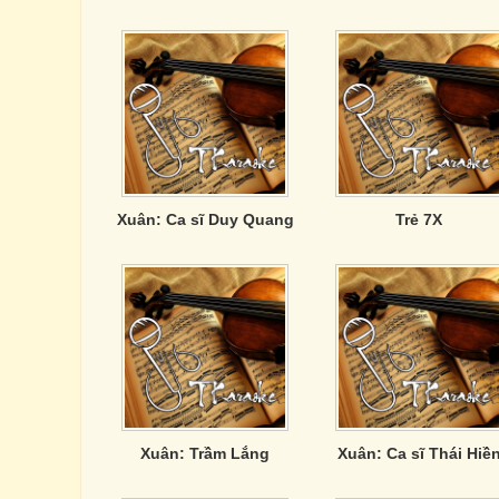
Xuân: Ca sĩ Duy Quang
Trẻ 7X
Xuân: Trầm Lắng
Xuân: Ca sĩ Thái Hiề