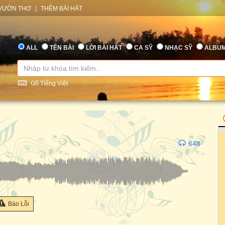
VƯỜN THƠ
|
THÊM BÀI HÁT
ALL
TÊN BÀI
LỜI BÀI HÁT
CA SỸ
NHẠC SỸ
ALBU
Gõ Tiếng Việt
648
Báo Lỗi