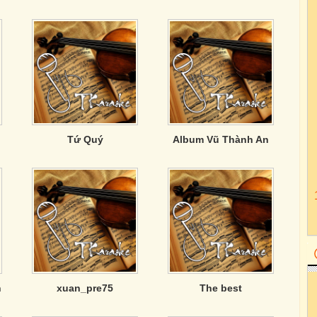
Tứ Quý
Album Vũ Thành An
n
xuan_pre75
The best