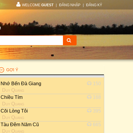
WELCOME
GUEST
|
ĐĂNG NHẬP
|
ĐĂNG KÝ
M
GỢI Ý
Nhớ Bến Đà Giang
150
Duy Quang
Chiều Tím
168
Duy Quang
Cõi Lòng Tôi
395
Duy Quang
Tàu Đêm Năm Cũ
665
Duy Quang