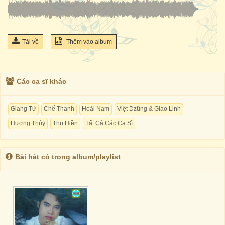
Tải về
Thêm vào album
Các ca sĩ khác
Giang Tử
Chế Thanh
Hoài Nam
Việt Dzũng & Giao Linh
Hương Thủy
Thu Hiền
Tất Cả Các Ca Sĩ
Bài hát có trong album/playlist