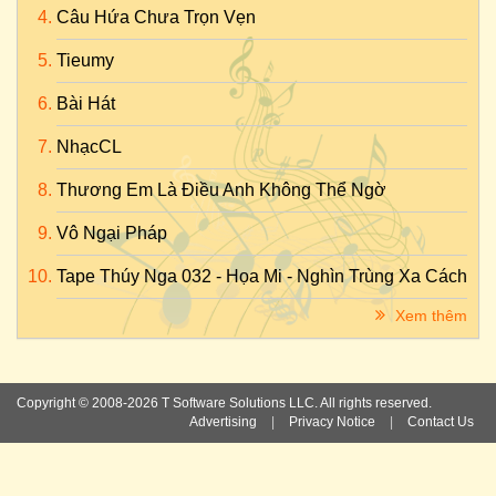
Câu Hứa Chưa Trọn Vẹn
Tieumy
Bài Hát
NhạcCL
Thương Em Là Điều Anh Không Thể Ngờ
Vô Ngại Pháp
Tape Thúy Nga 032 - Họa Mi - Nghìn Trùng Xa Cách
Xem thêm
Copyright © 2008-2026 T Software Solutions LLC. All rights reserved.
Advertising
|
Privacy Notice
|
Contact Us