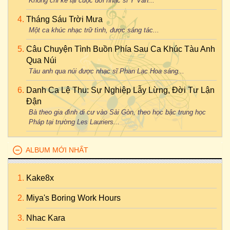
Không chỉ kể lại cuộc đời nhạc sĩ Y Vân...
Tháng Sáu Trời Mưa
Một ca khúc nhạc trữ tình, được sáng tác...
Câu Chuyện Tình Buồn Phía Sau Ca Khúc Tàu Anh
Qua Núi
Tàu anh qua núi được nhạc sĩ Phan Lạc Hoa sáng...
Danh Ca Lệ Thu: Sự Nghiệp Lẫy Lừng, Đời Tư Lận
Đận
Bà theo gia đình di cư vào Sài Gòn, theo học bậc trung học
Pháp tại trường Les Lauriers...
ALBUM MỚI NHẤT
Kake8x
Miya's Boring Work Hours
Nhac Kara