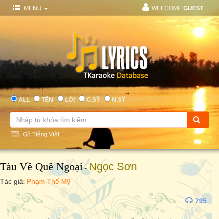
MENU
WELCOME
GUEST
ALL
TÊN
LỜI
C.SỸ
N.SỸ
Gõ Tiếng Việt
Tàu Về Quê Ngoại
Ngọc Sơn
-
Tác giả:
Phạm Thế Mỹ
795