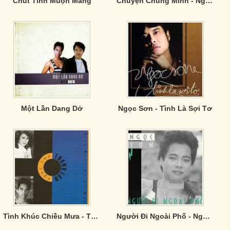
Chút Tình Muộn Màng
Chuyện Chúng Mình - Ngọc Sơn
Một Lần Dang Dở
Ngọc Sơn - Tình Là Sợi Tơ
Tình Khúc Chiều Mưa - Thanh Lan, Ngọc Sơn
Người Đi Ngoài Phố - Ngọc Sơn