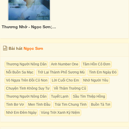
Thương Nhớ - Ngọc Sơn; Yến Khoa
Bài hát
Ngọc Sơn
Thương Người Nông Dân
Anh Number One
Tâm Hồn Cô Đơn
Nỗi Buồn Sa Mạc
Trở Lại Thành Phố Sương Mù
Tình Em Ngày Đó
Vó Ngựa Trên Đồi Cỏ Non
Lời Cuối Cho Em
Nhớ Người Yêu
Chuyện Tình Không Suy Tư
Về Thăm Trường Cũ
Thương Người Nông Dân
Tuyết Lạnh
Sầu Tím Thiệp Hồng
Tình Bơ Vơ
Men Tình Đầu
Trái Tim Chung Tình
Buồn Tả Tơi
Nhớ Em Đêm Ngày
Vùng Trời Xanh Kỷ Niệm