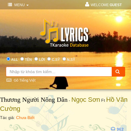
MENU
WELCOME
GUEST
ALL
TÊN
LỜI
C.SỸ
N.SỸ
Gõ Tiếng Việt
Thương Người Nông Dân
Ngọc Sơn
Hồ Văn
-
Ft
Cường
Tác giả:
Chưa Biết
962