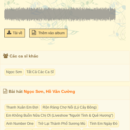
Tải về
Thêm vào album
Các ca sĩ khác
Ngọc Sơn
Tất Cả Các Ca Sĩ
Bài hát
Ngọc Sơn
,
Hồ Văn Cường
Thanh Xuân Em Đợi
Rộn Ràng Chợ Nổi (Lý Cây Bông)
Em Không Buồn Nữa Chị Ơi (Liveshow "Người Tình & Quê Hương")
Anh Number One
Trở Lại Thành Phố Sương Mù
Tình Em Ngày Đó