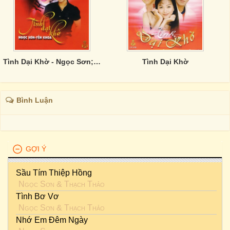
Tình Dại Khờ - Ngọc Sơn; Yến Khoa
Tình Dại Khờ
Bình Luận
GỢI Ý
Sầu Tím Thiệp Hồng
Ngọc Sơn
&
Thạch Thảo
Tình Bơ Vơ
Ngọc Sơn
&
Thạch Thảo
Nhớ Em Đêm Ngày