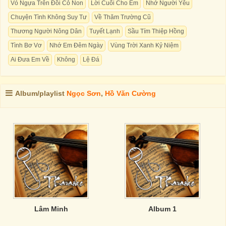
Vó Ngựa Trên Đồi Cỏ Non
Lời Cuối Cho Em
Nhớ Người Yêu
Chuyện Tình Không Suy Tư
Về Thăm Trường Cũ
Thương Người Nông Dân
Tuyết Lạnh
Sầu Tím Thiệp Hồng
Tình Bơ Vơ
Nhớ Em Đêm Ngày
Vùng Trời Xanh Kỷ Niệm
Ai Đưa Em Về
Không
Lệ Đá
Album/playlist
Ngọc Sơn
,
Hồ Văn Cường
Lâm Minh
Album 1