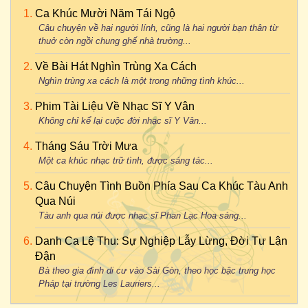
Ca Khúc Mười Năm Tái Ngộ
Câu chuyện về hai người lính, cũng là hai người bạn thân từ
thuở còn ngồi chung ghế nhà trường...
Về Bài Hát Nghìn Trùng Xa Cách
Nghìn trùng xa cách là một trong những tình khúc...
Phim Tài Liệu Về Nhạc Sĩ Y Vân
Không chỉ kể lại cuộc đời nhạc sĩ Y Vân...
Tháng Sáu Trời Mưa
Một ca khúc nhạc trữ tình, được sáng tác...
Câu Chuyện Tình Buồn Phía Sau Ca Khúc Tàu Anh
Qua Núi
Tàu anh qua núi được nhạc sĩ Phan Lạc Hoa sáng...
Danh Ca Lệ Thu: Sự Nghiệp Lẫy Lừng, Đời Tư Lận
Đận
Bà theo gia đình di cư vào Sài Gòn, theo học bậc trung học
Pháp tại trường Les Lauriers...