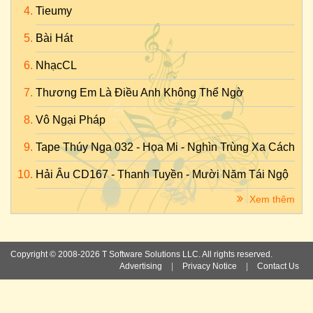
Tieumy
Bài Hát
NhạcCL
Thương Em Là Điều Anh Không Thể Ngờ
Vô Ngại Pháp
Tape Thúy Nga 032 - Họa Mi - Nghìn Trùng Xa Cách
Hải Âu CD167 - Thanh Tuyền - Mười Năm Tái Ngộ
Xem thêm
Copyright © 2008-2026 T Software Solutions LLC. All rights reserved.
Advertising
|
Privacy Notice
|
Contact Us