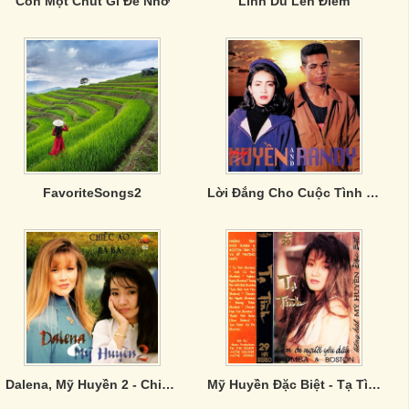
Còn Một Chút Gì Để Nhớ
Lính Dù Lên Điểm
FavoriteSongs2
Lời Đắng Cho Cuộc Tình - Mỹ Huyền, Randy
Dalena, Mỹ Huyền 2 - Chiếc Áo Bà Ba
Mỹ Huyền Đặc Biệt - Tạ Tình