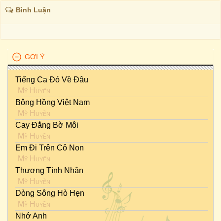
Bình Luận
GỢI Ý
Tiếng Ca Đó Về Đâu
Mỹ Huyền
Bông Hồng Việt Nam
Mỹ Huyền
Cay Đắng Bờ Môi
Mỹ Huyền
Em Đi Trên Cỏ Non
Mỹ Huyền
Thương Tình Nhân
Mỹ Huyền
Dòng Sông Hò Hẹn
Mỹ Huyền
Nhớ Anh