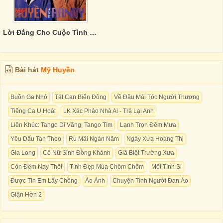
Lời Đắng Cho Cuộc Tình - Mỹ Huyền, Randy
Bài hát
Mỹ Huyền
Buồn Ga Nhỏ
Tát Cạn Biển Đông
Về Đâu Mái Tóc Người Thương
Tiếng Ca U Hoài
LK Xác Pháo Nhà Ai - Trả Lại Anh
Liên Khúc: Tango Dĩ Vãng; Tango Tím
Lạnh Trọn Đêm Mưa
Yêu Dấu Tan Theo
Ru Mãi Ngàn Năm
Ngày Xưa Hoàng Thị
Gia Long
Cô Nữ Sinh Đồng Khánh
Giã Biệt Trường Xưa
Còn Đêm Này Thôi
Tình Đẹp Mùa Chôm Chôm
Mối Tình Si
Được Tin Em Lấy Chồng
Ảo Ảnh
Chuyện Tình Người Đan Áo
Giận Hờn 2