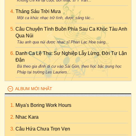
Không chỉ kể lại cuộc đời nhạc sĩ Y Vân...
Tháng Sáu Trời Mưa
Một ca khúc nhạc trữ tình, được sáng tác...
Câu Chuyện Tình Buồn Phía Sau Ca Khúc Tàu Anh
Qua Núi
Tàu anh qua núi được nhạc sĩ Phan Lạc Hoa sáng...
Danh Ca Lệ Thu: Sự Nghiệp Lẫy Lừng, Đời Tư Lận
Đận
Bà theo gia đình di cư vào Sài Gòn, theo học bậc trung học
Pháp tại trường Les Lauriers...
ALBUM MỚI NHẤT
Miya's Boring Work Hours
Nhac Kara
Câu Hứa Chưa Trọn Vẹn