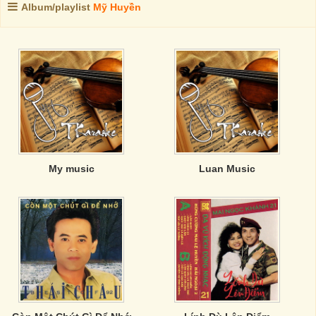
Album/playlist
Mỹ Huyền
My music
Luan Music