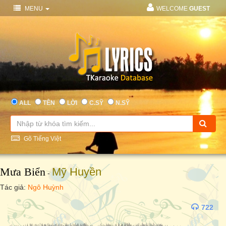
MENU
WELCOME
GUEST
ALL
TÊN
LỜI
C.SỸ
N.SỸ
Gõ Tiếng Việt
Mưa Biển
Mỹ Huyền
-
Tác giả:
Ngô Huỳnh
722