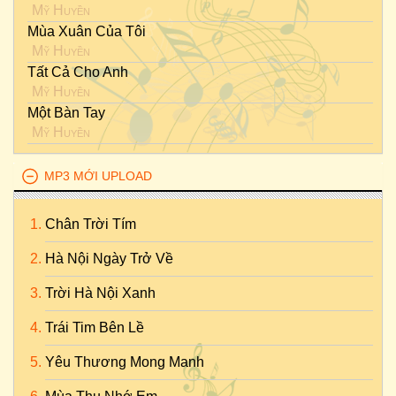
Mỹ Huyền
Mùa Xuân Của Tôi
Mỹ Huyền
Tất Cả Cho Anh
Mỹ Huyền
Một Bàn Tay
Mỹ Huyền
MP3 MỚI UPLOAD
Chân Trời Tím
Hà Nội Ngày Trở Về
Trời Hà Nội Xanh
Trái Tim Bên Lề
Yêu Thương Mong Manh