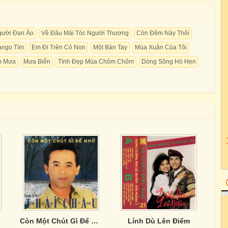
gười Đan Áo
Về Đâu Mái Tóc Người Thương
Còn Đêm Này Thôi
Tango Tím
Em Đi Trên Cỏ Non
Một Bàn Tay
Mùa Xuân Của Tôi
m Mưa
Mưa Biển
Tình Đẹp Mùa Chôm Chôm
Dòng Sông Hò Hẹn
Còn Một Chút Gì Để Nhớ
Lính Dù Lên Điểm