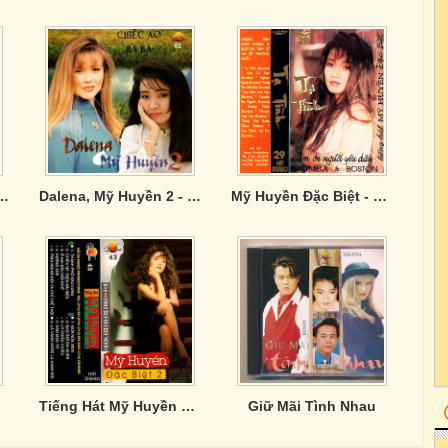
uộc Tình - Mỹ Huyền, Randy
Dalena, Mỹ Huyền 2 - Chiếc Áo Bà Ba
Mỹ Huyền Đặc Biệt - Tạ Tình
Tiếng Hát Mỹ Huyền Đặc Biệt 2
Giữ Mãi Tình Nhau