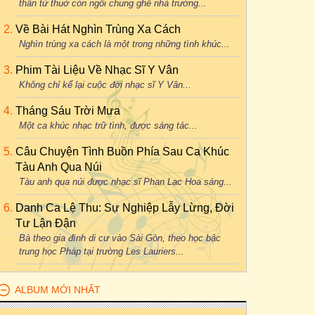
thân từ thuở còn ngồi chung ghế nhà trường...
Về Bài Hát Nghìn Trùng Xa Cách
Nghìn trùng xa cách là một trong những tình khúc...
Phim Tài Liệu Về Nhạc Sĩ Y Vân
Không chỉ kể lại cuộc đời nhạc sĩ Y Vân...
Tháng Sáu Trời Mưa
Một ca khúc nhạc trữ tình, được sáng tác...
Câu Chuyện Tình Buồn Phía Sau Ca Khúc
Tàu Anh Qua Núi
Tàu anh qua núi được nhạc sĩ Phan Lạc Hoa sáng...
Danh Ca Lệ Thu: Sự Nghiệp Lẫy Lừng, Đời
Tư Lận Đận
Bà theo gia đình di cư vào Sài Gòn, theo học bậc
trung học Pháp tại trường Les Lauriers...
ALBUM MỚI NHẤT