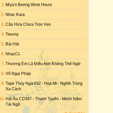
Miya's Boring Work Hours
Nhac Kara
Câu Hứa Chưa Trọn Vẹn
Tieumy
Bài Hát
NhạcCL
Thương Em Là Điều Anh Không Thể Ngờ
Vô Ngại Pháp
Tape Thúy Nga 032 - Họa Mi - Nghìn Trùng
Xa Cách
Hải Âu CD167 - Thanh Tuyền - Mười Năm
Tái Ngộ