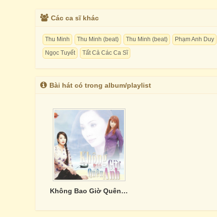
Các ca sĩ khác
Thu Minh
Thu Minh (beat)
Thu Minh (beat)
Phạm Anh Duy
Ngọc Tuyết
Tất Cả Các Ca Sĩ
Bài hát có trong album/playlist
Không Bao Giờ Quên Anh