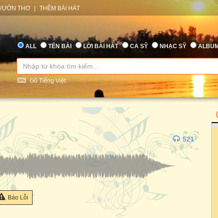
VƯỜN THƠ
|
THÊM BÀI HÁT
ALL
TÊN BÀI
LỜI BÀI HÁT
CA SỸ
NHẠC SỸ
ALBU
Gõ Tiếng Việt
521
Báo Lỗi