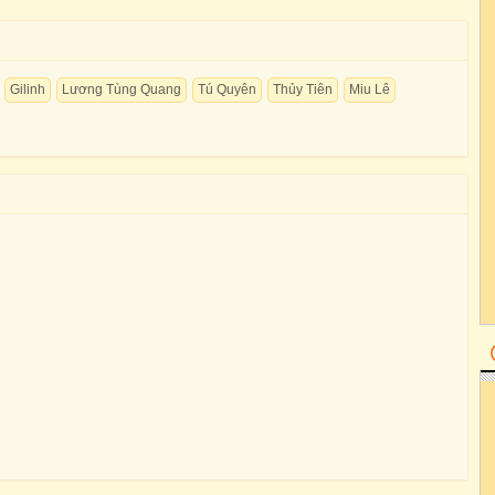
Gilinh
Lương Tùng Quang
Tú Quyên
Thủy Tiên
Miu Lê