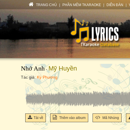
TRANG CHỦ
|
PHẦN MỀM TKARAOKE
|
DIỄN ĐÀN
|
Nhớ Anh
Mỹ Huyền
-
Tác giả:
Kỳ Phương
Tải về
Thêm vào album
Mã Nhúng