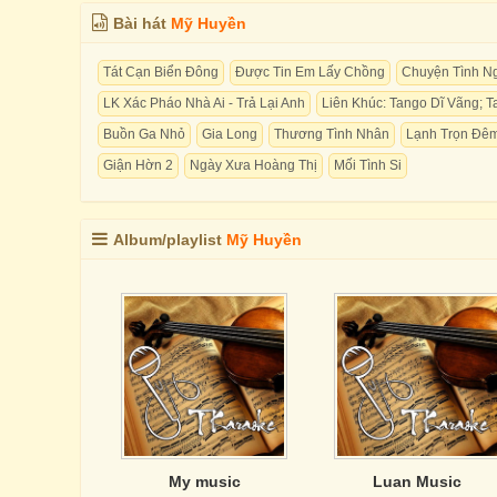
Bài hát
Mỹ Huyền
Tát Cạn Biển Đông
Được Tin Em Lấy Chồng
Chuyện Tình N
LK Xác Pháo Nhà Ai - Trả Lại Anh
Liên Khúc: Tango Dĩ Vãng; 
Buồn Ga Nhỏ
Gia Long
Thương Tình Nhân
Lạnh Trọn Đê
Giận Hờn 2
Ngày Xưa Hoàng Thị
Mối Tình Si
Album/playlist
Mỹ Huyền
My music
Luan Music