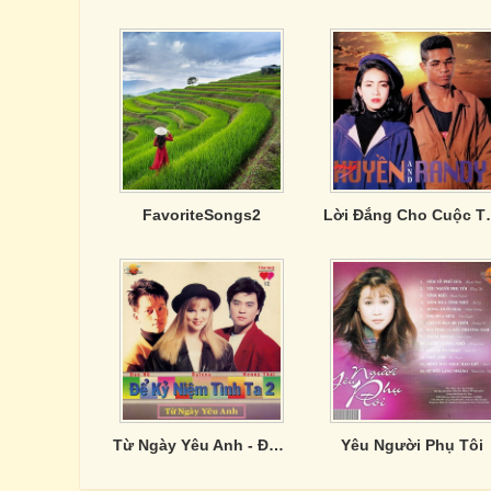
FavoriteSongs2
Lời Đắng Cho C
Từ Ngày Yêu Anh - Để Kỷ Niệm Tình Ta 2
Yêu Người Phụ Tôi