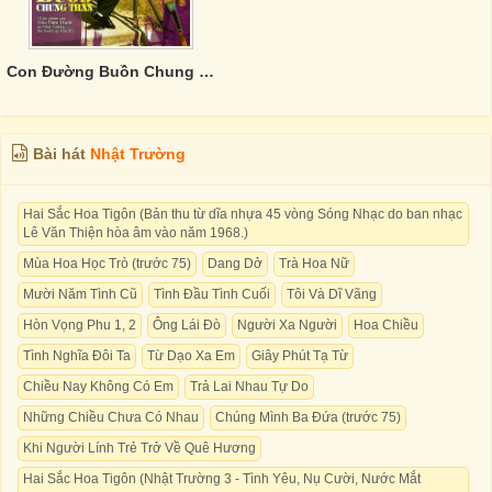
Con Đường Buồn Chung Thân
Bài hát
Nhật Trường
Hai Sắc Hoa Tigôn (Bản thu từ dĩa nhựa 45 vòng Sóng Nhạc do ban nhạc
Lê Văn Thiện hòa âm vào năm 1968.)
Mùa Hoa Học Trò (trước 75)
Dang Dở
Trà Hoa Nữ
Mười Năm Tình Cũ
Tình Đầu Tình Cuối
Tôi Và Dĩ Vãng
Hòn Vọng Phu 1, 2
Ông Lái Đò
Người Xa Người
Hoa Chiều
Tình Nghĩa Đôi Ta
Từ Dạo Xa Em
Giây Phút Tạ Từ
Chiều Nay Không Có Em
Trả Lai Nhau Tự Do
Những Chiều Chưa Có Nhau
Chúng Mình Ba Đứa (trước 75)
Khi Người Lính Trẻ Trở Về Quê Hương
Hai Sắc Hoa Tigôn (Nhật Trường 3 - Tình Yêu, Nụ Cười, Nước Mắt