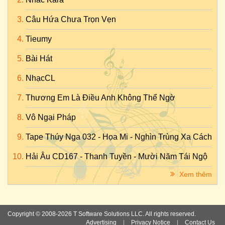
Câu Hứa Chưa Trọn Vẹn
Tieumy
Bài Hát
NhạcCL
Thương Em Là Điều Anh Không Thể Ngờ
Vô Ngại Pháp
Tape Thúy Nga 032 - Họa Mi - Nghìn Trùng Xa Cách
Hải Âu CD167 - Thanh Tuyền - Mười Năm Tái Ngộ
Xem thêm
Copyright © 2008-2026 T Software Solutions LLC. All rights reserved.
Advertising
|
Privacy Notice
|
Contact Us