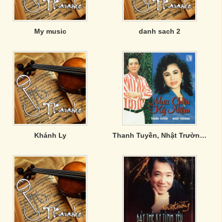
My music
danh sach 2
Khánh Ly
Thanh Tuyền, Nhật Trường - Mưa Chiều Kỷ Niệm