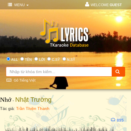
MENU
WELCOME
GUEST
ALL
TÊN
LỜI
C.SỸ
N.SỸ
Gõ Tiếng Việt
Nhớ
Nhật Trường
-
Tác giả:
Trần Thiện Thanh
895