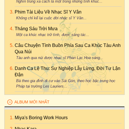
Nghìn trùng xa cách là một trong những tình khúc...
Phim Tài Liệu Về Nhạc Sĩ Y Vân
Không chỉ kể lại cuộc đời nhạc sĩ Y Vân...
Tháng Sáu Trời Mưa
Một ca khúc nhạc trữ tình, được sáng tác...
Câu Chuyện Tình Buồn Phía Sau Ca Khúc Tàu Anh
Qua Núi
Tàu anh qua núi được nhạc sĩ Phan Lạc Hoa sáng...
Danh Ca Lệ Thu: Sự Nghiệp Lẫy Lừng, Đời Tư Lận
Đận
Bà theo gia đình di cư vào Sài Gòn, theo học bậc trung học
Pháp tại trường Les Lauriers...
ALBUM MỚI NHẤT
Miya's Boring Work Hours
Nhac Kara