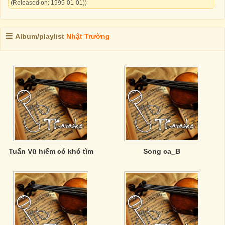
(Released on: 1995-01-01))
Album/playlist
Nhật Trường
Tuấn Vũ hiếm có khó tìm
Song ca_B