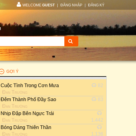
WELCOME
GUEST
|
ĐĂNG NHẬP
|
ĐĂNG KÝ
M
GỢI Ý
Cuộc Tình Trong Cơn Mưa
82
Đan Trường
Đêm Thành Phố Đầy Sao
83
Đan Trường
Nhịp Đập Bên Ngực Trái
Đan Trường
1.442
Bóng Dáng Thiên Thần
Đan Trường
1.136