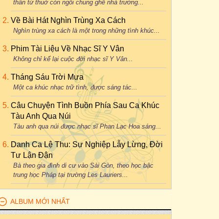
thân từ thuở còn ngồi chung ghế nhà trường...
Về Bài Hát Nghìn Trùng Xa Cách
Nghìn trùng xa cách là một trong những tình khúc...
Phim Tài Liệu Về Nhạc Sĩ Y Vân
Không chỉ kể lại cuộc đời nhạc sĩ Y Vân...
Tháng Sáu Trời Mưa
Một ca khúc nhạc trữ tình, được sáng tác...
Câu Chuyện Tình Buồn Phía Sau Ca Khúc
Tàu Anh Qua Núi
Tàu anh qua núi được nhạc sĩ Phan Lạc Hoa sáng...
Danh Ca Lệ Thu: Sự Nghiệp Lẫy Lừng, Đời
Tư Lận Đận
Bà theo gia đình di cư vào Sài Gòn, theo học bậc
trung học Pháp tại trường Les Lauriers...
ALBUM MỚI NHẤT