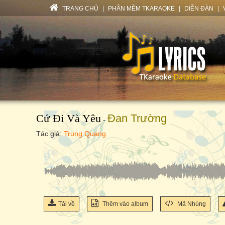
TRANG CHỦ
|
PHẦN MỀM TKARAOKE
|
DIỄN ĐÀN
|
Cứ Đi Và Yêu
Đan Trường
-
Tác giả:
Trung Quang
Tải về
Thêm vào album
Mã Nhúng