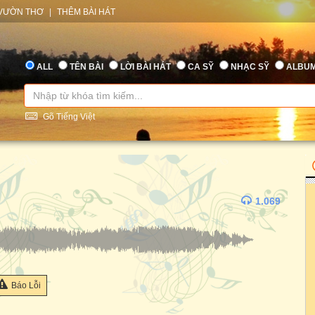
VƯỜN THƠ
|
THÊM BÀI HÁT
ALL
TÊN BÀI
LỜI BÀI HÁT
CA SỸ
NHẠC SỸ
ALBU
Gõ Tiếng Việt
1.069
Báo Lỗi