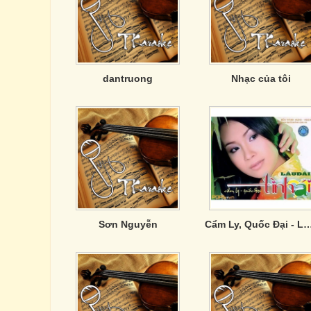
dantruong
Nhạc của tôi
Sơn Nguyễn
Cẩm Ly, Quốc Đại - Lâu Đài