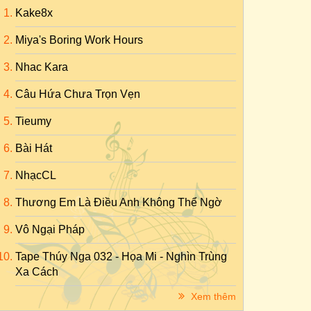
Kake8x
Miya's Boring Work Hours
Nhac Kara
Câu Hứa Chưa Trọn Vẹn
Tieumy
Bài Hát
NhạcCL
Thương Em Là Điều Anh Không Thể Ngờ
Vô Ngại Pháp
Tape Thúy Nga 032 - Họa Mi - Nghìn Trùng
Xa Cách
Xem thêm