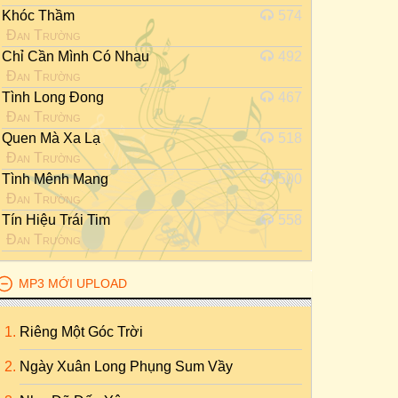
Khóc Thầm
574
Đan Trường
Chỉ Cần Mình Có Nhau
492
Đan Trường
Tình Long Đong
467
Đan Trường
Quen Mà Xa Lạ
518
Đan Trường
Tình Mênh Mang
500
Đan Trường
Tín Hiệu Trái Tim
558
Đan Trường
MP3 MỚI UPLOAD
Riêng Một Góc Trời
Ngày Xuân Long Phụng Sum Vầy