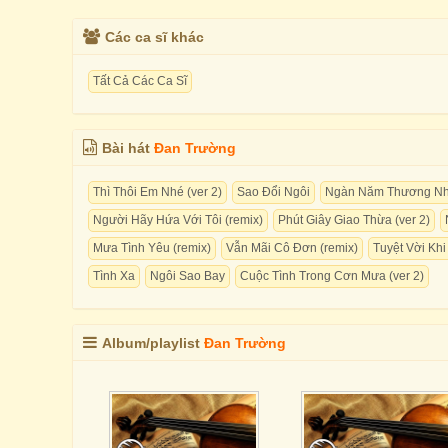
Các ca sĩ khác
Tất Cả Các Ca Sĩ
Bài hát
Đan Trường
Thì Thôi Em Nhé (ver 2)
Sao Đổi Ngôi
Ngàn Năm Thương N
Người Hãy Hứa Với Tôi (remix)
Phút Giây Giao Thừa (ver 2)
Mưa Tình Yêu (remix)
Vẫn Mãi Cô Đơn (remix)
Tuyệt Vời Kh
Tình Xa
Ngôi Sao Bay
Cuộc Tình Trong Cơn Mưa (ver 2)
Album/playlist
Đan Trường