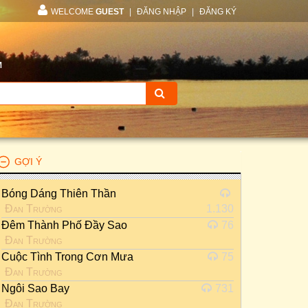
WELCOME
GUEST
|
ĐĂNG NHẬP
|
ĐĂNG KÝ
M
GỢI Ý
Bóng Dáng Thiên Thần
Đan Trường
1.130
Đêm Thành Phố Đầy Sao
76
Đan Trường
Cuộc Tình Trong Cơn Mưa
75
Đan Trường
Ngôi Sao Bay
731
Đan Trường