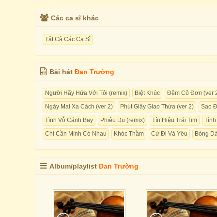
Các ca sĩ khác
Tất Cả Các Ca Sĩ
Bài hát
Đan Trường
Người Hãy Hứa Với Tôi (remix)
Biệt Khúc
Đêm Cô Đơn (ver 
Ngày Mai Xa Cách (ver 2)
Phút Giây Giao Thừa (ver 2)
Sao Đ
Tình Vỗ Cánh Bay
Phiêu Du (remix)
Tín Hiệu Trái Tim
Tìn
Chỉ Cần Mình Có Nhau
Khóc Thầm
Cứ Đi Và Yêu
Bóng Dá
Album/playlist
Đan Trường