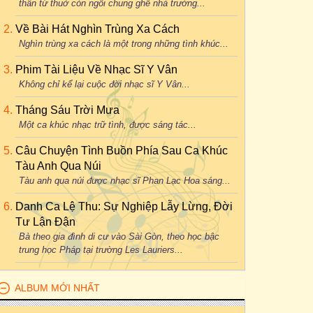
thân từ thuở còn ngồi chung ghế nhà trường...
Về Bài Hát Nghìn Trùng Xa Cách
Nghìn trùng xa cách là một trong những tình khúc...
Phim Tài Liệu Về Nhạc Sĩ Y Vân
Không chỉ kể lại cuộc đời nhạc sĩ Y Vân...
Tháng Sáu Trời Mưa
Một ca khúc nhạc trữ tình, được sáng tác...
Câu Chuyện Tình Buồn Phía Sau Ca Khúc
Tàu Anh Qua Núi
Tàu anh qua núi được nhạc sĩ Phan Lạc Hoa sáng...
Danh Ca Lệ Thu: Sự Nghiệp Lẫy Lừng, Đời
Tư Lận Đận
Bà theo gia đình di cư vào Sài Gòn, theo học bậc
trung học Pháp tại trường Les Lauriers...
ALBUM MỚI NHẤT