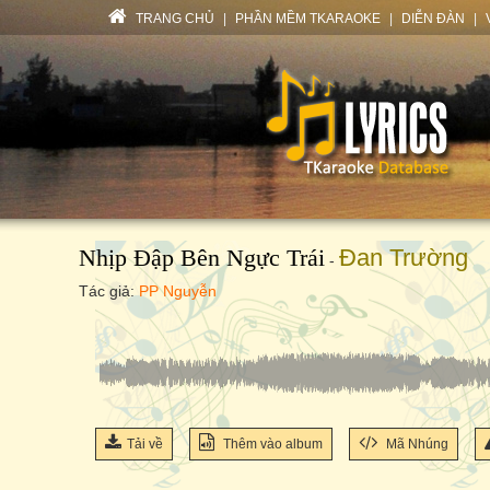
TRANG CHỦ
|
PHẦN MỀM TKARAOKE
|
DIỄN ĐÀN
|
Nhịp Đập Bên Ngực Trái
Đan Trường
-
Tác giả:
PP Nguyễn
Tải về
Thêm vào album
Mã Nhúng