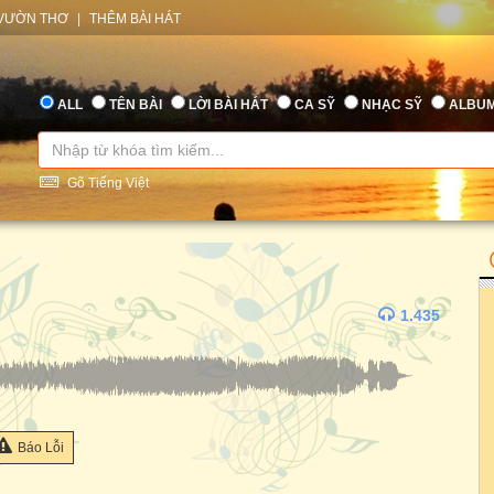
VƯỜN THƠ
|
THÊM BÀI HÁT
ALL
TÊN BÀI
LỜI BÀI HÁT
CA SỸ
NHẠC SỸ
ALBU
Gõ Tiếng Việt
1.435
Báo Lỗi