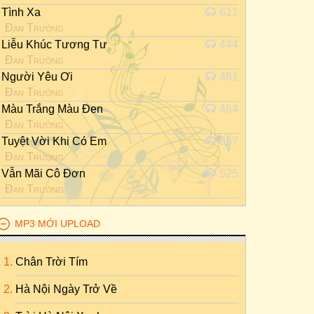
Tình Xa
611
Đan Trường
Liễu Khúc Tương Tư
444
Đan Trường
Người Yêu Ơi
461
Đan Trường
Màu Trắng Màu Đen
464
Đan Trường
Tuyệt Vời Khi Có Em
657
Đan Trường
Vẫn Mãi Cô Đơn
525
Đan Trường
MP3 MỚI UPLOAD
Chân Trời Tím
Hà Nội Ngày Trở Về