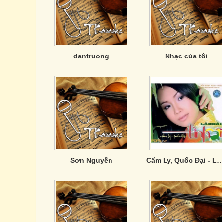
dantruong
Nhạc của tôi
Sơn Nguyễn
Cẩm Ly, Quốc Đại - Lâu Đài