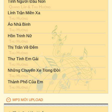
Tình Người Đầu Non
Quang Lập
&
Thu Hường
Lính Trận Miền Xa
Thu Hường
Áo Nhà Binh
Thu Hường
Hồn Trinh Nữ
Thu Hường
Thị Trấn Về Đêm
Thu Hường
Thư Tình Em Gái
Thu Hường
Những Chuyến Xe Trong Đời
Thu Hường
Thành Phố Của Em
Thu Hường
MP3 MỚI UPLOAD