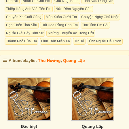
Đắn Đo
Nhẫn Cỏ Cho Em
Chủ Nhật Buồn
Tình Đầu Dang Dở
Thiếp Hồng Anh Viết Tên Em
Nửa Đêm Nguyện Cầu
Chuyến Xe Cuối Cùng
Mùa Xuân Cưới Em
Chuyện Ngày Chủ Nhật
Cạn Chén Tình Sầu
Hái Hoa Rừng Cho Em
Thư Tình Em Gái
Người Giãi Bày Tâm Sự
Những Chuyến Xe Trong Đời
Thành Phố Của Em
Lính Trận Miền Xa
Từ Đó
Tình Người Đầu Non
Album/playlist
Thu Hường
,
Quang Lập
Đặc biệt
Quang Lập