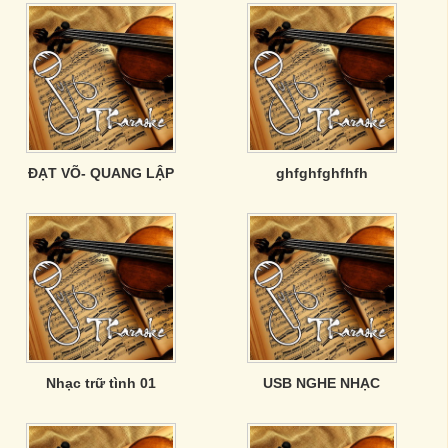
ĐẠT VÕ- QUANG LẬP
ghfghfghfhfh
Nhạc trữ tình 01
USB NGHE NHẠC