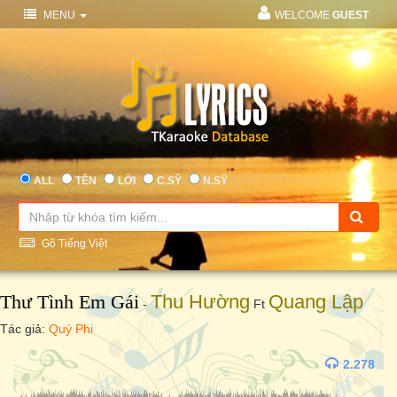
MENU
WELCOME
GUEST
ALL
TÊN
LỜI
C.SỸ
N.SỸ
Gõ Tiếng Việt
Thư Tình Em Gái
Thu Hường
Quang Lập
-
Ft
Tác giả:
Quý Phi
2.278