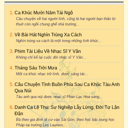
Ca Khúc Mười Năm Tái Ngộ
Câu chuyện về hai người lính, cũng là hai người bạn thân từ
thuở còn ngồi chung ghế nhà trường...
Về Bài Hát Nghìn Trùng Xa Cách
Nghìn trùng xa cách là một trong những tình khúc...
Phim Tài Liệu Về Nhạc Sĩ Y Vân
Không chỉ kể lại cuộc đời nhạc sĩ Y Vân...
Tháng Sáu Trời Mưa
Một ca khúc nhạc trữ tình, được sáng tác...
Câu Chuyện Tình Buồn Phía Sau Ca Khúc Tàu Anh
Qua Núi
Tàu anh qua núi được nhạc sĩ Phan Lạc Hoa sáng...
Danh Ca Lệ Thu: Sự Nghiệp Lẫy Lừng, Đời Tư Lận
Đận
Bà theo gia đình di cư vào Sài Gòn, theo học bậc trung học
Pháp tại trường Les Lauriers...