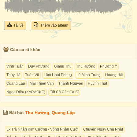
Tải về
Thêm vào album
Các ca sĩ khác
Vinh Tuấn
Duy Phương
Giáng Thu
Thu Hường
Phương Ý
Thúy Hà
Tuấn Vũ
Lâm Hoài Phong
Lê Minh Trung
Hoàng Hải
Quang Lập
Mai Thiên Vân
Thành Nguyên
Huỳnh Thật
Ngọc Diệu (KARAOKE)
Tất Cả Các Ca Sĩ
Bài hát
Thu Hường
,
Quang Lập
Lk Trả Nhẫn Kim Cương - Vòng Nhẫn Cưới
Chuyện Ngày Chủ Nhật