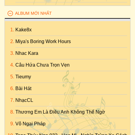
ALBUM MỚI NHẤT
Kake8x
Miya's Boring Work Hours
Nhac Kara
Câu Hứa Chưa Trọn Vẹn
Tieumy
Bài Hát
NhạcCL
Thương Em Là Điều Anh Không Thể Ngờ
Vô Ngại Pháp