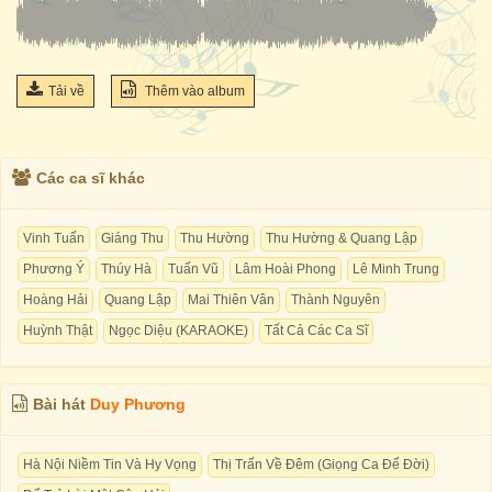
Tải về
Thêm vào album
Các ca sĩ khác
Vinh Tuấn
Giáng Thu
Thu Hường
Thu Hường & Quang Lập
Phương Ý
Thúy Hà
Tuấn Vũ
Lâm Hoài Phong
Lê Minh Trung
Hoàng Hải
Quang Lập
Mai Thiên Vân
Thành Nguyên
Huỳnh Thật
Ngọc Diệu (KARAOKE)
Tất Cả Các Ca Sĩ
Bài hát
Duy Phương
Hà Nội Niềm Tin Và Hy Vọng
Thị Trấn Về Đêm (Giọng Ca Để Đời)