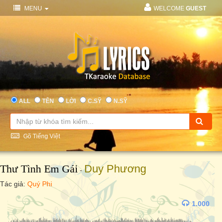
MENU
WELCOME
GUEST
ALL
TÊN
LỜI
C.SỸ
N.SỸ
Gõ Tiếng Việt
Thư Tình Em Gái
Duy Phương
-
Tác giả:
Quý Phi
1.000