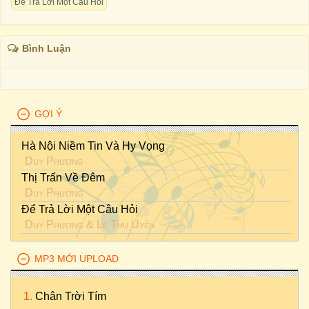
Để Trả Lời Một Câu Hỏi
Bình Luận
GỢI Ý
Hà Nội Niềm Tin Và Hy Vọng
Duy Phương
Thị Trấn Về Đêm
Duy Phương
Để Trả Lời Một Câu Hỏi
Duy Phương
&
Lê Thu Uyên
MP3 MỚI UPLOAD
Chân Trời Tím