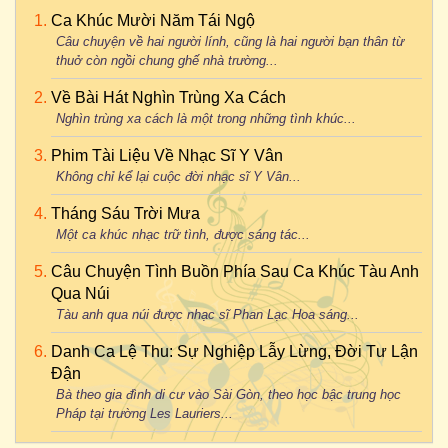
Ca Khúc Mười Năm Tái Ngộ
Câu chuyện về hai người lính, cũng là hai người bạn thân từ
thuở còn ngồi chung ghế nhà trường...
Về Bài Hát Nghìn Trùng Xa Cách
Nghìn trùng xa cách là một trong những tình khúc...
Phim Tài Liệu Về Nhạc Sĩ Y Vân
Không chỉ kể lại cuộc đời nhạc sĩ Y Vân...
Tháng Sáu Trời Mưa
Một ca khúc nhạc trữ tình, được sáng tác...
Câu Chuyện Tình Buồn Phía Sau Ca Khúc Tàu Anh
Qua Núi
Tàu anh qua núi được nhạc sĩ Phan Lạc Hoa sáng...
Danh Ca Lệ Thu: Sự Nghiệp Lẫy Lừng, Đời Tư Lận
Đận
Bà theo gia đình di cư vào Sài Gòn, theo học bậc trung học
Pháp tại trường Les Lauriers...