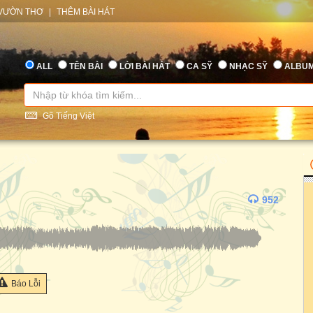
VƯỜN THƠ
|
THÊM BÀI HÁT
ALL
TÊN BÀI
LỜI BÀI HÁT
CA SỸ
NHẠC SỸ
ALBU
Gõ Tiếng Việt
952
Báo Lỗi