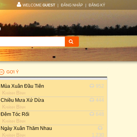
WELCOME
GUEST
|
ĐĂNG NHẬP
|
ĐĂNG KÝ
M
GỢI Ý
Mùa Xuân Đầu Tiên
952
Khánh Bình
Chiều Mưa Xứ Dừa
444
Khánh Bình
Đêm Tóc Rối
648
Khánh Bình
Ngày Xuân Thăm Nhau
Khánh Bình
1.230