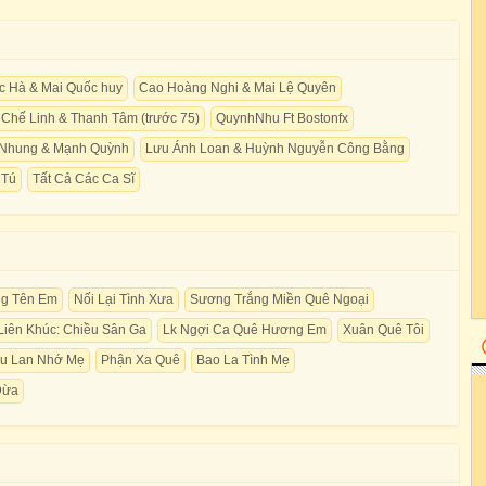
 Hà & Mai Quốc huy
Cao Hoàng Nghi & Mai Lệ Quyên
Chế Linh & Thanh Tâm (trước 75)
QuynhNhu Ft Bostonfx
 Nhung & Mạnh Quỳnh
Lưu Ánh Loan & Huỳnh Nguyễn Công Bằng
 Tú
Tất Cả Các Ca Sĩ
g Tên Em
Nối Lại Tình Xưa
Sương Trắng Miền Quê Ngoại
Liên Khúc: Chiều Sân Ga
Lk Ngợi Ca Quê Hương Em
Xuân Quê Tôi
u Lan Nhớ Mẹ
Phận Xa Quê
Bao La Tình Mẹ
Dừa