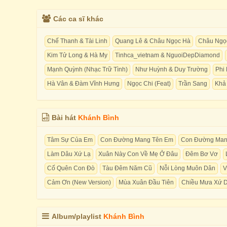
Các ca sĩ khác
Chế Thanh & Tài Linh
Quang Lê & Châu Ngọc Hà
Châu Ngọc
Kim Tử Long & Hà My
Tinhca_vietnam & NguoiDepDiamond
Mạnh Quỳnh (Nhạc Trữ Tình)
Như Huỳnh & Duy Trường
Phi
Hà Vân & Đàm Vĩnh Hưng
Ngọc Chi (Feat)
Trần Sang
Khả
Bài hát
Khánh Bình
Tâm Sự Của Em
Con Đường Mang Tên Em
Con Đường Man
Làm Dâu Xứ Lạ
Xuân Này Con Về Mẹ Ở Đâu
Đêm Bơ Vơ
Cố Quên Con Đò
Tàu Đêm Năm Cũ
Nỗi Lòng Muôn Dân
V
Cảm Ơn (New Version)
Mùa Xuân Đầu Tiên
Chiều Mưa Xứ 
Album/playlist
Khánh Bình