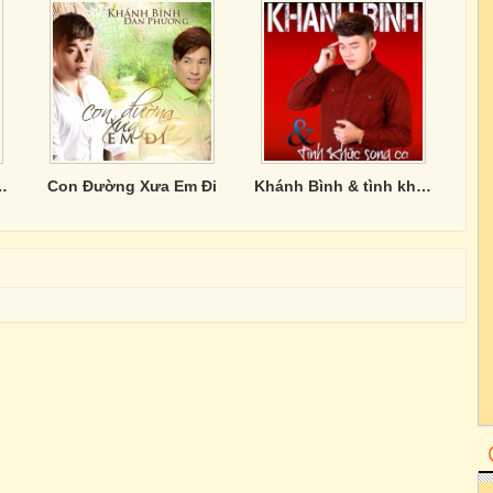
hạc Trữ Tình (Vol. 7)
Con Đường Xưa Em Đi
Khánh Bình & tình khúc song ca