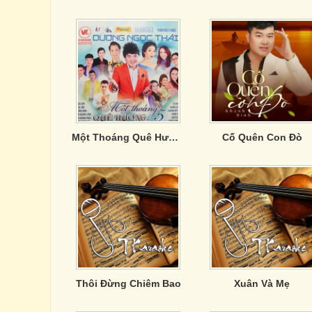
Một Thoáng Quê Hương 5- CD2
Cố Quên Con Đò
Thôi Đừng Chiêm Bao
Xuân Và Mẹ