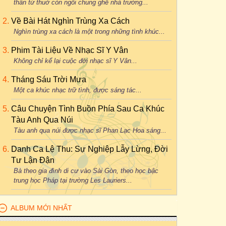
thân từ thuở còn ngồi chung ghế nhà trường...
Về Bài Hát Nghìn Trùng Xa Cách
Nghìn trùng xa cách là một trong những tình khúc...
Phim Tài Liệu Về Nhạc Sĩ Y Vân
Không chỉ kể lại cuộc đời nhạc sĩ Y Vân...
Tháng Sáu Trời Mưa
Một ca khúc nhạc trữ tình, được sáng tác...
Câu Chuyện Tình Buồn Phía Sau Ca Khúc
Tàu Anh Qua Núi
Tàu anh qua núi được nhạc sĩ Phan Lạc Hoa sáng...
Danh Ca Lệ Thu: Sự Nghiệp Lẫy Lừng, Đời
Tư Lận Đận
Bà theo gia đình di cư vào Sài Gòn, theo học bậc
trung học Pháp tại trường Les Lauriers...
ALBUM MỚI NHẤT