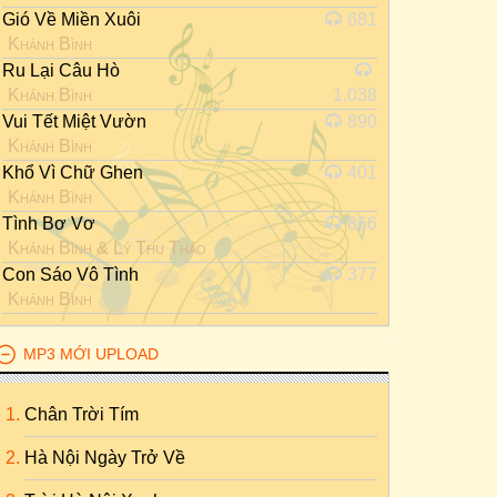
Gió Về Miền Xuôi
681
Khánh Bình
Ru Lại Câu Hò
Khánh Bình
1.038
Vui Tết Miệt Vườn
890
Khánh Bình
Khổ Vì Chữ Ghen
401
Khánh Bình
Tình Bơ Vơ
866
Khánh Bình
&
Lý Thu Thảo
Con Sáo Vô Tình
377
Khánh Bình
MP3 MỚI UPLOAD
Chân Trời Tím
Hà Nội Ngày Trở Về