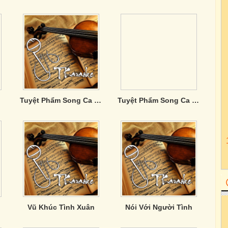
Tuyệt Phẩm Song Ca Nhạc Trữ Tình (Vol. 8)
Tuyệt Phẩm Song Ca Trữ Tình (Vol. 5)
Vũ Khúc Tình Xuân
Nói Với Người Tình